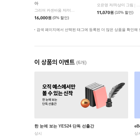
아
오은영 저/차상미 그림
김
|
그리어 커센바움 저/이은정 역
21세기북스
|
11,070
원
(10% 할인)
16,000
원
(0% 할인)
검색 페이지에서 선택된 태그에 등록된 더 많은 상품을 확인해 
이 상품의 이벤트
(6개)
한 눈에 보는 YES24 단독 선출간
e
상시
상