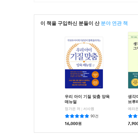
이 책을 구입하신 분들이 산
분야 연관 책
우리 아이 기질 맞춤 양육
생각
매뉴얼
브루
정가은 저
서사원
예라온
|
90건
16,000
원
7,90