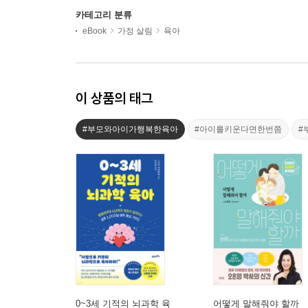
카테고리 분류
eBook
가정 살림
육아
이 상품의 태그
#부모와아이가행복한육아
#아이를키운다면한번쯤
#
0~3세 기적의 뇌과학 육
어떻게 말해줘야 할까