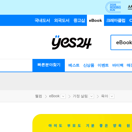
국내도서
외국도서
중고샵
eBook
크레마클럽
C
빠른분야찾기
베스트
신상품
이벤트
바이백
매
웰컴
eBook
가정 살림
육아