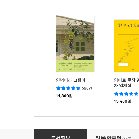
안녕이라 그랬어
영어로 문장 
차 임계점
596건
11,800
원
15,400
원
굿 인사이드
도서정보
리뷰/한줄평
(27/2)