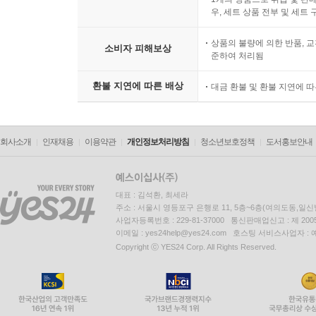
우, 세트 상품 전부 및 세트
상품의 불량에 의한 반품, 교
소비자 피해보상
준하여 처리됨
환불 지연에 따른 배상
대금 환불 및 환불 지연에 
회사소개
인재채용
이용약관
개인정보처리방침
청소년보호정책
도서홍보안내
대표 : 김석환, 최세라
주소 : 서울시 영등포구 은행로 11, 5층~6층(여의도동,일신
사업자등록번호 : 229-81-37000 통신판매업신고 : 제 200
이메일 : yes24help@yes24.com 호스팅 서비스사업자 :
Copyright ⓒ YES24 Corp. All Rights Reserved.