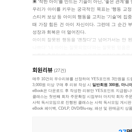
▣ ‘착한 아이’를 만드는 기술이 아닌, ‘좋은 관계’
우리가 아이를 키우는 궁극적인 목표는 ‘행동 교정
스티커 보상 등 아이의 행동을 고치는 ‘기술’에 집
때 가장 힘든 건 아이 자신이다. 그런데 그 순간 
성장과 회복은 더 멀어진다.
아이의 잘못된 행동을 ‘괜찮다’고 넘어가서는 안 된
나쁘다’ ‘내 아이는 잘못되었다’라는 잘못된 믿음은 
비롯된 훈육일 때, 아이는 그 믿음을 바탕으로 훈육을
부모가 가지는 시선을 바꾸는 것만으로도, 양육에서
회원리뷰
그러한 부모를 모델링해 나간다. 이 책에 담긴 10
(27건)
연결에 기반함으로써, 궁극적으로 부모와 아이의 
매주 10건의 우수리뷰를 선정하여 YES포인트 3만원을 드
3,000원 이상 구매 후 리뷰 작성 시
일반회원 300원, 마니아
eBook은 다운로드 후 작성한 리뷰만 YES포인트 지급됩니
▣ 부모도 아이도 희생하지 않고 상처받지 않는다,
클래스는 첫번째 회차 주문확정 시점부터 마지막 회차 주문
《굿 인사이드》는 철저히 부모와 아이의 ‘연결’에
사락 독서모임으로 진행된 클래스는 사락 독서모임 게시판
다소 어려운 부탁도 들어주려 애쓴다. 자녀와의 관
eBook 페이백, CD/LP, DVD/Blu-ray, 패션 및 판매금
하는 부모로서는 마치 그동안 차곡차곡 쌓아 놓은 
아이는 그 시간을 버틸 여력이 생긴다. 부모와의 친
27
명
이를 위한 전제도 있다. 부모가 자녀의 회복을 위해