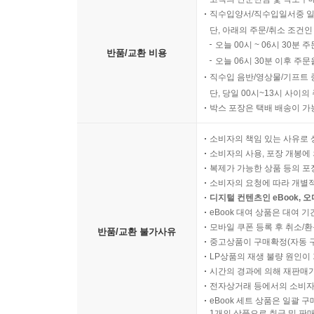
직수입양서/직수입일서중 일
단, 아래의 주문/취소 조건인
오늘 00시 ~ 06시 30분 
반품/교환 비용
오늘 06시 30분 이후 주문
직수입 음반/영상물/기프트 
단, 당일 00시~13시 사이
박스 포장은 택배 배송이 가
소비자의 책임 있는 사유로 
소비자의 사용, 포장 개봉에 
복제가 가능한 상품 등의 포장을 
소비자의 요청에 따라 개별
디지털 컨텐츠인 eBook, 
eBook 대여 상품은 대여 기
모바일 쿠폰 등록 후 취소/환
반품/교환 불가사유
중고상품이 구매확정(자동 
LP상품의 재생 불량 원인이 기
시간의 경과에 의해 재판매가
전자상거래 등에서의 소비자
eBook 세트 상품은 일괄 
1개의 상품으로 취급 및 판매