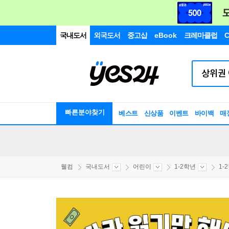
국내도서
외국도서
중고샵
eBook
크레마클럽
C
빠른분야찾기
베스트
신상품
이벤트
바이백
매
웰컴
국내도서
어린이
1-2학년
1-