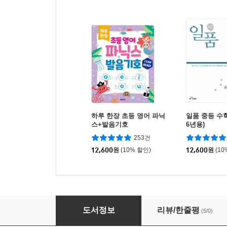
하루 한장 초등 영어 파닉
일품 중등 수학 3
스+발음기호
6년용)
253건
12,600
원
(10% 할인)
12,600
원
(10
초등 경제 수업
도서정보
리뷰/한줄평
(5/0)