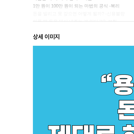
1만 원이 100만 원이 되는 마법의 공식 -복리
돈을 빌리고 못 갚으면 어떻게 될까? -신용불량
아플 때 돈을 대신 내주는 게 있다고? -보험
회사의 주인이 될 수 있다고? -주식
상세 이미지
2장. 가격은 왜 달라지고, 사람들은 왜 사게 될까? 
편의점 물건 가격은 누가 정할까? -가격
세일은 진짜 싸게 파는 걸까? -할인판매
마트 진열대는 왜 그렇게 배치돼 있을까? -소비자 
음식물 쓰레기를 줄이면 왜 경제가 좋아질까? -자
같은 물건인데 왜 가격이 다를까? -수요·공급 / 유통
싸게 사는 게 항상 좋은 선택일까? -합리적 소비
쿠폰과 포인트, 정말 이득일까? -소비 전략
놀이공원 자유이용권은 왜 비쌀까? -가격 전략
‘한정판’은 비싼데 왜 더 잘 팔릴까? -희소성
이 광고, 진짜일까? 속임수일까? -과장·허위 광고