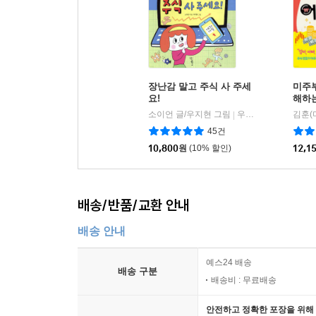
장난감 말고 주식 사 주세
미주
요!
해하
소이언 글/우지현 그림
우리학교
|
45건
10,800
원
(10% 할인)
12,1
배송/반품/교환 안내
배송 안내
예스24 배송
배송 구분
배송비 : 무료배송
안전하고 정확한 포장을 위해 