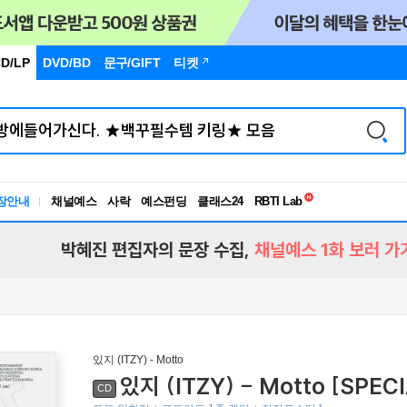
D/LP
DVD/BD
문구
/GIFT
티켓
독서유형검사
RBTI Lab
장안내
채널예스
사락
예스펀딩
클래스24
독서유형검사
박혜진 편집자의 문장 수집,
채널예스 1화 보러 가
있지 (ITZY) - Motto
있지 (ITZY) - Motto [SPEC
CD