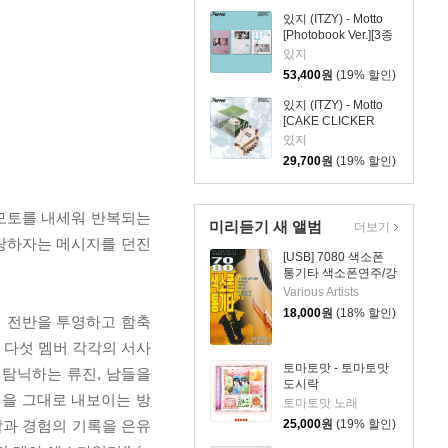
있지 (ITZY) - Motto
[Photobook Ver.][3종
SET]
있지
53,400
원
(19% 할인)
있지 (ITZY) - Motto
[CAKE CLICKER
KEYRING Ver.]
있지
29,700
원
(19% 할인)
'는 모토를 내세워 반복되는
미리듣기 새 앨범
더보기
사랑하자는 메시지를 던진
[USB] 7080 색소폰
통기타 색소폰연주/강
승용
Various Artists
18,000
원
(18% 할인)
 앨범 전반을 투영하고 함축
 다섯 멤버 각각의 서사
토마토맛 - 토마토맛
 탐닉하는 류진, 남들을
도시락
정을 그대로 내보이는 방
토마토맛 노래
각과 경험의 기록을 은유
25,000
원
(19% 할인)