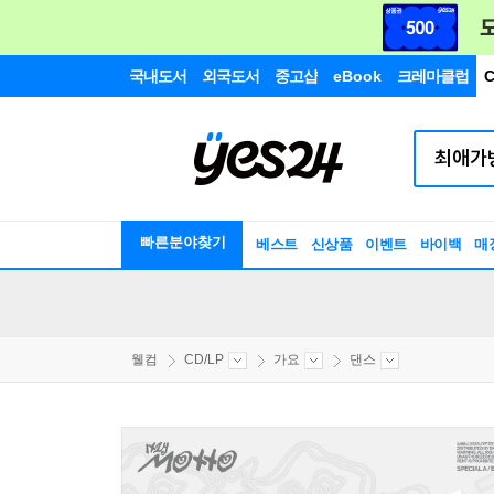
국내도서
외국도서
중고샵
eBook
크레마클럽
C
빠른분야찾기
베스트
신상품
이벤트
바이백
매
웰컴
CD/LP
가요
댄스