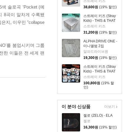
[2종 SET]
스트레이 키즈
 솔로곡 'Pocket (예
38,600
원
(19% 할인)
탠저린)까지 8곡이 알차게 수록됐
스트레이 키즈 (Stray
Kids) - THIS & THAT
 이우민 "collapse
[TRUCK VER.]
스트레이 키즈
31,200
원
(19% 할인)
ALPHA DRIVE ONE -
 NO'를 붐업시키며 그룹
미니앨범 2집
'UNBREAKABLE : 少
알파드라이브원
전한 이들은 전 세계 팬
年BEAST' [Fragile
19,300
원
(19% 할인)
Beast Ver.]
스트레이 키즈 (Stray
Kids) - THIS & THAT
[& VER.][8종 SET]
스트레이 키즈
100,800
원
(19% 할
인)
이 분야 신상품
더보기
젤로 (ZELO) - ELA
젤로
16,300
원
(19% 할인)