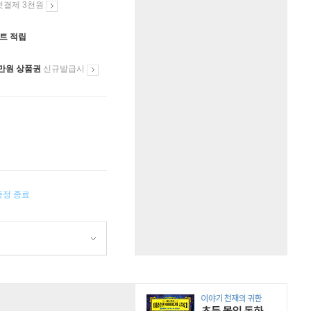
첫결제 3천원
인트 적립
만원 상품권
신규발급시
증정 종료