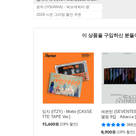
윤하 (YOUNHA) - '써브캐릭터 원'
2026 시즌 그리팅 할인 쿠폰
이 상품을 구입하신 분
있지 (ITZY) - Motto [CASSE
세븐틴 (SEVENTEE
TTE TAPE Ver.]
앨범 9집 : Attacca 
er.][커버 13종 중 
15,600
원
(19% 할인)
389
송]
8,900
원
(19% 할인)