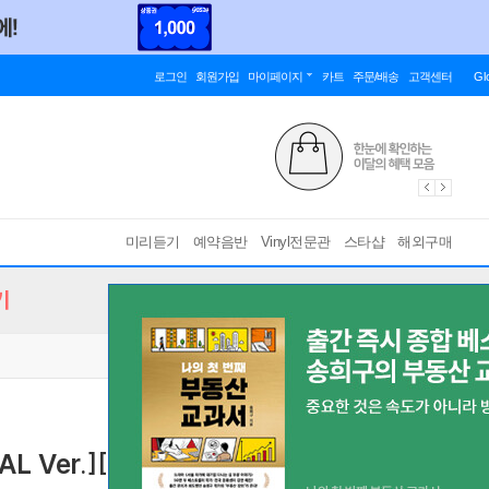
로그인
회원가입
마이페이지
카트
주문/배송
고객센터
Gl
미리듣기
예약음반
Vinyl전문관
스타샵
해외구매
기
IAL Ver.][2종 중 1종 랜덤발송]
[ 포토엽서 21종 +