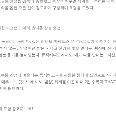
필름 윤승림 감독이 총괄했고 독창적 비주얼 세계를 구축하는 디렉터
각적 미학을 입힌 모든 신이 정교하게 구성되며 호평을 모았다.
 시원한 퍼포먼스 더해 초여름 감성 충전!
디가 돋보이는 곡이다. 깊은 리버브 이펙트와 은은하고 길게 이어지는 
지 않는', '망설이던 밤은 지나고 선명한 빛을 만나는' 확신에 찬 
는 용기를 불어넣는다. 뮤직비디오에서도 '내가 나를 만나는', '자신을
 초여름 감성과 어울리는 큼직하고 시원시원한 동작이 포인트로 자리한다. 
대추 노노'('댓츠 어 노노' 별칭) 화제를 이끈 미니 2집 수록곡 'THAT'S
너지를 터뜨렸다.
곡 포함 총 8곡 수록!