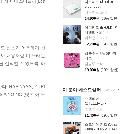
 레아 에스마일리(Léa
지누이트 (Jinuite) -
crochetist
지누이트 노래
14,900
원
(19% 할인)
이혁정모 (EHJM) - 미
니앨범 2집 : THE
MEN
이혁정모 노래
32,700
원
(19% 할인)
패드 신스가 어우러져 신
김승주 - 미완성바이
가사 내용처럼 이 노래는
러스
 선택할 수 있도록' 하
김승주 노래
19,000
원
(19% 할인)
HAEINYSS, YURI
이 분야 베스트셀러
더보기
 A NO NO'(댓츠 어 노
스텔라이브
(STELLIVE) -
STELLIVE Cliche 1st
스텔라이브
EP 「Colorful
21,400
원
(19% 할인)
Strokes」 - CD Ver.
스트레이 키즈 (Stray
Kids) - THIS & THAT