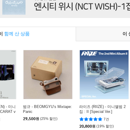
들이
함께 산 상품
이
N) - 미니
범규 - BEOMGYU’s Mixtape:
라이즈 (RIIZE) - 미니앨범 2
[CARAT v
Panic
집 : II [Special Ver.]
1종 랜덤발
29,500
원
(25% 할인)
건
7건
20,800
원
(19% 할인)