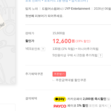
포토 인화지 + 포토카드 1종 랜덤 + 접지포스터 ]
있지
노래
드림어스컴퍼니
/
JYP Entertainment
2026년 06월
첫번째 리뷰어가 되어주세요.
판매가
15,600원
12,600
원
할인가
(19% 할인)
YES포인트
130원 (1% 적립) + 마니아추가적립
5만원이상 구매 시 2천원 추가적립
추가혜택쿠폰
쿠폰받기
주문금액대별 할인쿠폰
결제혜택
카카오페이
2,000원 즉시할인
일
페이코
1% 할인
포인트 결제시