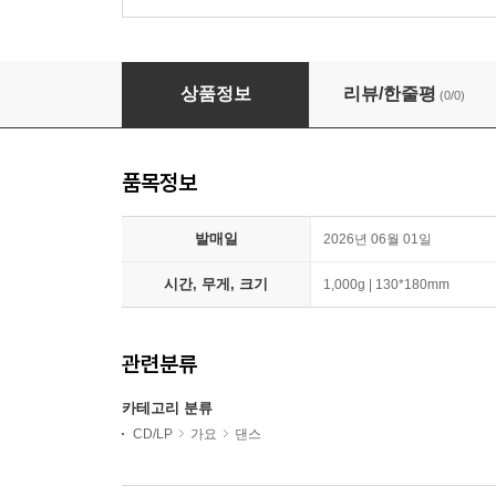
있지 (ITZY) - Motto [SPECIAL Ver.][2종 중 
상품정보
리뷰/한줄평
(0/0)
품목정보
발매일
2026년 06월 01일
시간, 무게, 크기
1,000g | 130*180mm
관련분류
카테고리 분류
CD/LP
가요
댄스