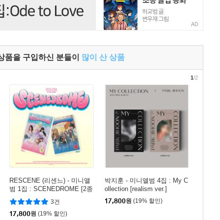
AD
 상품을 구입하신 분들이
많이 산 상품
1
/2
RESCENE (리센느) - 미니앨
박지훈 - 미니앨범 4집 : My C
범 1집 : SCENEDROME [2종
ollection [realism ver.]
중 1종 랜덤발송]
17,800
원
(19% 할인)
3건
17,800
원
(19% 할인)