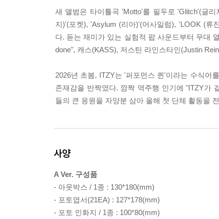
새 앨범은 타이틀곡 'Motto'를 필두로 'Glitch'(글리치
지)'(포켓), 'Asylum (리아)'(어사일럼), 'LOOK (류
다. 듣는 재미가 있는 실험적 팝 사운드부터 무대 열기
done", 캐스(KASS), 저스틴 라인스타인(Justin 
2026년 초봄, ITZY는 '퍼포먼스 퀸'이라는 수식
존재감을 반짝였다. 깜짝 역주행 인기에 "ITZY가
들의 큰 응원을 자양분 삼아 올해 첫 단체 활동을 
사양
A Ver. 구성품
- 아웃박스 / 1종 : 130*180(mm)
- 포토엽서(21EA) : 127*178(mm)
- 포토 인화지 / 1종 : 100*80(mm)