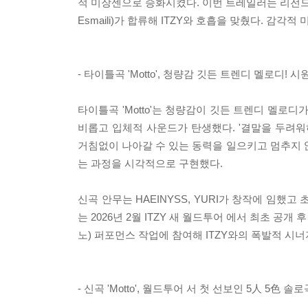
적 미장센으로 승화시켰다. 이번 트레일러는 리전드
Esmaili)가 합류해 ITZY와 호흡을 맞췄다. 감
- 타이틀곡 'Motto', 청량감 깃든 트렌디 멜로디!
타이틀곡 'Motto'는 청량감이 깃든 트렌디 멜로
비롭고 입체적 사운드가 탄생했다. '결말을 두려워하
거침없이 나아갈 수 있는 동력을 일으키고 멈추지 않
는 과정을 시각적으로 구현했다.
신곡 안무는 HAEINYSS, YURI가 창작에 임했고
는 2026년 2월 ITZY 새 월드투어
에서 최초 공개 후 '
노) 퍼포먼스 작업에 참여해 ITZY와의 폭발적 시
- 신곡 'Motto', 월드투어
서 첫 선보인 5人 5色 솔로