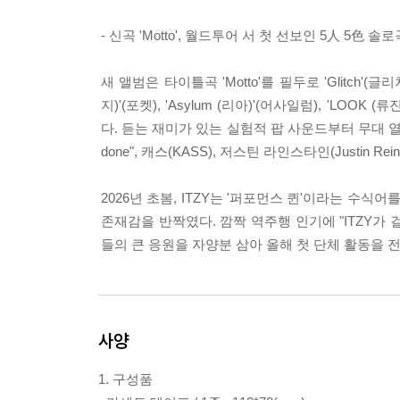
- 신곡 'Motto', 월드투어
서 첫 선보인 5人 5色 솔로
새 앨범은 타이틀곡 'Motto'를 필두로 'Glitch'(글리치
지)'(포켓), 'Asylum (리아)'(어사일럼), 'LOOK (류
다. 듣는 재미가 있는 실험적 팝 사운드부터 무대 열기
done", 캐스(KASS), 저스틴 라인스타인(Justin 
2026년 초봄, ITZY는 '퍼포먼스 퀸'이라는 수식
존재감을 반짝였다. 깜짝 역주행 인기에 "ITZY가
들의 큰 응원을 자양분 삼아 올해 첫 단체 활동을 
사양
1. 구성품