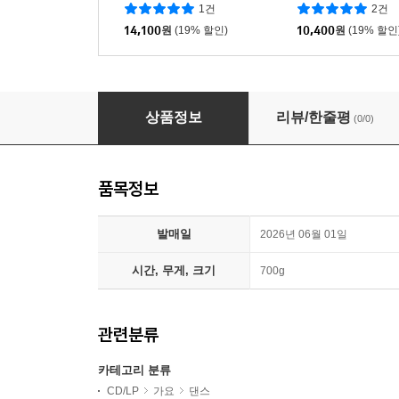
중 1종 랜덤발송]
1종 랜덤발송]
1건
2건
14,100
원
(19% 할인)
10,400
원
(19% 할인
있지 (ITZY) - Motto [CASSETTE TAPE Ver.]
상품정보
리뷰/한줄평
(0/0)
품목정보
발매일
2026년 06월 01일
시간, 무게, 크기
700g
관련분류
카테고리 분류
CD/LP
가요
댄스