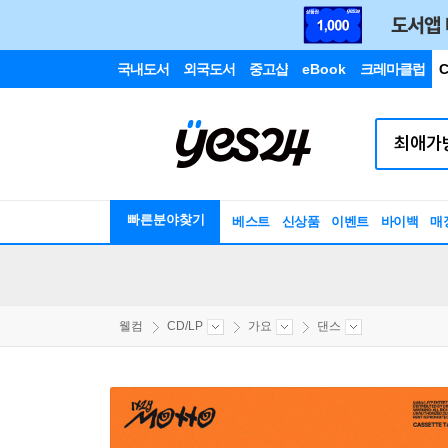
국내도서
외국도서
중고샵
eBook
크레마클럽
C
빠른분야찾기
베스트
신상품
이벤트
바이백
매
웰컴
CD/LP
가요
댄스