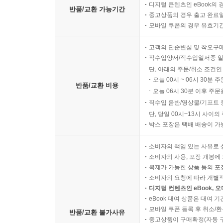
디지털 콘텐츠인 eBook의 
반품/교환 가능기간
중고상품의 경우 출고 완료일
모바일 쿠폰의 경우 유효기간(
고객의 단순변심 및 착오구
직수입양서/직수입일서중 일
단, 아래의 주문/취소 조건인
오늘 00시 ~ 06시 30분 
반품/교환 비용
오늘 06시 30분 이후 주문
직수입 음반/영상물/기프트 
단, 당일 00시~13시 사이
박스 포장은 택배 배송이 가
소비자의 책임 있는 사유로 
소비자의 사용, 포장 개봉에 
복제가 가능한 상품 등의 포장을 
소비자의 요청에 따라 개별
디지털 컨텐츠인 eBook, 
eBook 대여 상품은 대여 기
모바일 쿠폰 등록 후 취소/환
반품/교환 불가사유
중고상품이 구매확정(자동 