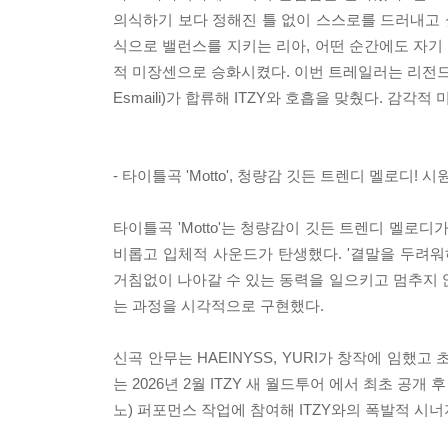
의식하기 보다 정해진 틀 없이 스스로를 드러내고 
식으로 밸런스를 지키는 리아, 어떤 순간에도 자
적 미장센으로 승화시켰다. 이번 트레일러는 리전드
Esmaili)가 합류해 ITZY와 호흡을 맞췄다. 감
- 타이틀곡 'Motto', 청량감 깃든 트렌디 멜로디!
타이틀곡 'Motto'는 청량감이 깃든 트렌디 멜로
비롭고 입체적 사운드가 탄생했다. '결말을 두려워하
거침없이 나아갈 수 있는 동력을 일으키고 멈추지 않
는 과정을 시각적으로 구현했다.
신곡 안무는 HAEINYSS, YURI가 창작에 임했고
는 2026년 2월 ITZY 새 월드투어
에서 최초 공개 후 '
노) 퍼포먼스 작업에 참여해 ITZY와의 폭발적 시