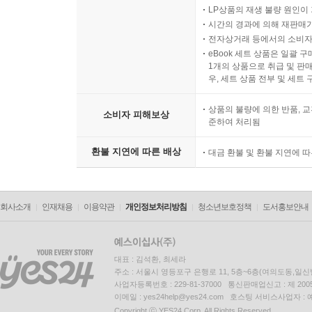
LP상품의 재생 불량 원인이 기
시간의 경과에 의해 재판매가
전자상거래 등에서의 소비자
eBook 세트 상품은 일괄 
1개의 상품으로 취급 및 판매
우, 세트 상품 전부 및 세트
상품의 불량에 의한 반품, 교
소비자 피해보상
준하여 처리됨
환불 지연에 따른 배상
대금 환불 및 환불 지연에 
회사소개
인재채용
이용약관
개인정보처리방침
청소년보호정책
도서홍보안내
대표 : 김석환, 최세라
주소 : 서울시 영등포구 은행로 11, 5층~6층(여의도동,일신
사업자등록번호 : 229-81-37000 통신판매업신고 : 제 200
이메일 : yes24help@yes24.com 호스팅 서비스사업자 :
Copyright ⓒ YES24 Corp. All Rights Reserved.