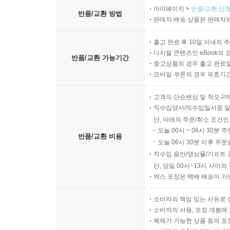
마이페이지 >
반품/교환 신청
반품/교환 방법
판매자 배송 상품은 판매자와
출고 완료 후 10일 이내의 
디지털 콘텐츠인 eBook의 
반품/교환 가능기간
중고상품의 경우 출고 완료일
모바일 쿠폰의 경우 유효기간(
고객의 단순변심 및 착오구
직수입양서/직수입일서중 일
단, 아래의 주문/취소 조건인
오늘 00시 ~ 06시 30분 
반품/교환 비용
오늘 06시 30분 이후 주문
직수입 음반/영상물/기프트 
단, 당일 00시~13시 사이
박스 포장은 택배 배송이 가
소비자의 책임 있는 사유로 
소비자의 사용, 포장 개봉에 
복제가 가능한 상품 등의 포장을 