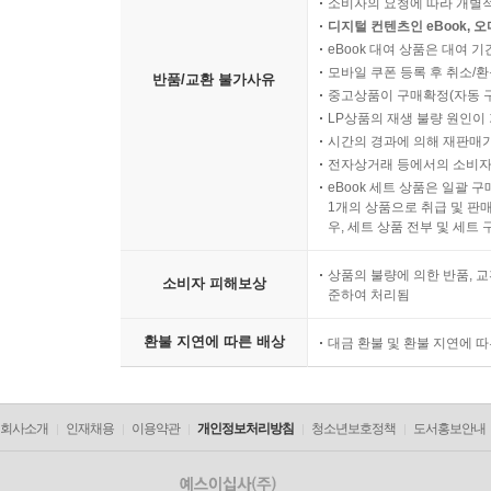
소비자의 요청에 따라 개별
디지털 컨텐츠인 eBook, 
eBook 대여 상품은 대여 기
모바일 쿠폰 등록 후 취소/환
반품/교환 불가사유
중고상품이 구매확정(자동 
LP상품의 재생 불량 원인이 기
시간의 경과에 의해 재판매가
전자상거래 등에서의 소비자
eBook 세트 상품은 일괄 
1개의 상품으로 취급 및 판매
우, 세트 상품 전부 및 세트
상품의 불량에 의한 반품, 교
소비자 피해보상
준하여 처리됨
환불 지연에 따른 배상
대금 환불 및 환불 지연에 
회사소개
인재채용
이용약관
개인정보처리방침
청소년보호정책
도서홍보안내