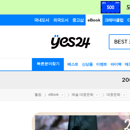
국내도서
외국도서
중고샵
eBook
크레마클럽
C
빠른분야찾기
베스트
신상품
이벤트
바이백
매
20
웰컴
eBook
예술 대중문화
대중문화