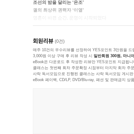
조선의 밤을 달리는 ‘은조’
궐의 최상위 권력자 ‘이열’
영혼이 바뀐 순간, 운명이 시작되었다
‘길동’이라 불리며 탐관오리의 곳간을 터는 의적
회원리뷰
위해 칼을 드는 도적 ‘홍은조’. 양반 아버지와 천
(0건)
삶을 살아간다. 그녀의 도적질은 세상을 향한 분노
매주 10건의 우수리뷰를 선정하여 YES포인트 3만원을 드
3,000원 이상 구매 후 리뷰 작성 시
일반회원 300원, 마니아
왕의 동생이자 조선의 2인자인 도월대군 ‘이열’이다
eBook은 다운로드 후 작성한 리뷰만 YES포인트 지급됩니
감춰왔다. 그는 도적을 쫓다 우연히 ‘홍은조’를 만나고
클래스는 첫번째 회차 주문확정 시점부터 마지막 회차 주문
사락 독서모임으로 진행된 클래스는 사락 독서모임 게시판
이야기를 더 깊이 이해할 수 있는
eBook 페이백, CD/LP, DVD/Blu-ray, 패션 및 판매금
대본집의 특별한 구성
〈은애하는 도적님아〉 대본집에는 특별판 등장인물
있다. 대본 마지막 화 다음에는 ‘은조의 고백’, ‘열의
그대로 담았다. 이 글들은 대사로 못다 한 인물
생생하게 느낄 수 있도록 만든다. 또한 제작 여