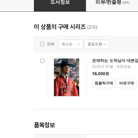
도서정보
리뷰/한줄평
(0/4)
이 상품의 구매 시리즈
(2개)
최신순
품절포함
전체
은애하는 도적님아 대본집
2026년 05월
제한없음
|
18,000
원
원클릭구매
바로구매
품목정보