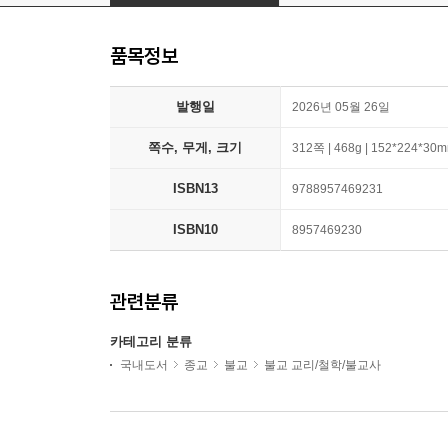
품목정보
발행일
2026년 05월 26일
쪽수, 무게, 크기
312쪽 | 468g | 152*224*30
ISBN13
9788957469231
ISBN10
8957469230
관련분류
카테고리 분류
국내도서
종교
불교
불교 교리/철학/불교사