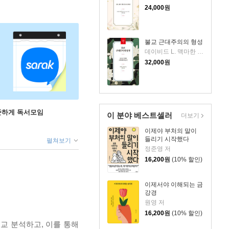
24,000
원
불교 근대주의의 형성
데이비드 L. 맥마한 저/김한상 역
32,000
원
꾸준하게 독서모임
이 분야 베스트셀러
더보기
이제야 부처의 말이
들리기 시작했다
펼쳐보기
정준영 저
16,200
원
(10% 할인)
이제서야 이해되는 금
강경
원영 저
16,200
원
(10% 할인)
교 분석하고, 이를 통해