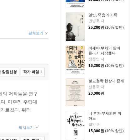
열반, 죽음의 기록
민병욱 저
25,200
원
(10% 할인)
펼쳐보기
이제야 부처의 말이
들리기 시작했다
정준영 저
16,200
원
(10% 할인)
 알림신청
작가 파일
불교철학 현상과 존재
신용국 저
도겐의 저작들을 연구
20,000
원
으며, 미주리 주립대
서 가르쳤다. 워터
니 혼자 부처되면 뭐
하노
월암 저
펼쳐보기
15,300
원
(10% 할인)