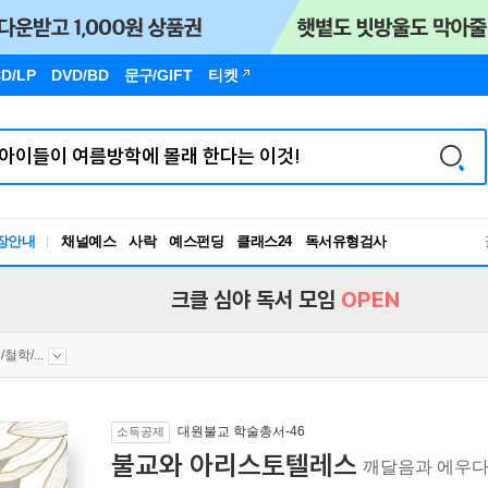
D/LP
DVD/BD
문구
/GIFT
티켓
장안내
채널예스
사락
예스펀딩
클래스24
독서유형검사
RBTI Lab
독서유형검사
크클 심야 독서 모임
OPEN
철학/...
대원불교 학술총서-46
소득공제
불교와 아리스토텔레스
깨달음과 에우