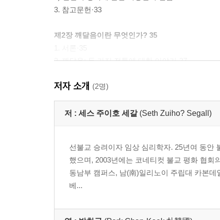
3. 참고문헌·33
제2장 깨달음이란 무엇인가? 35
1. 서론·35
2. 깨달음: 두 가지 전통에 대한 이야기·37
1) 상좌부 전통·40
저자 소개
2) 대승 전통·44
(2명)
3) 전통적 깨달음의 여덟 가지 속성 모델·54
4) 전통적인 깨달음과 근대성·56
저 :
세스 주이호 세갈
(Seth Zuiho? Segall)
3. 참고문헌·62
선불교 승려이자 임상 심리학자. 25년여 동안
제3장 에우다이모니아란 무엇인가? 65
했으며, 2003년에는 코네티컷 불교 평화 협회
1. 서론·65
동남부 캠퍼스, 남(南)일리노이 주립대 카본데일(C
2. 아리스토텔레스·67
베...
3. 아리스토텔레스의 계승자들·80
1) 현대 철학과 아리스토텔레스의 계승자들·82
2) 덕 윤리·83