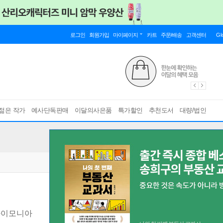
로그인
회원가입
마이페이지
카트
주문/배송
고객센터
Gl
젊은 작가
예사단독판매
이달의사은품
특가할인
추천도서
대량/법인
다이모니아