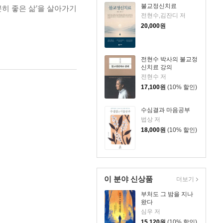
불교정신치료
히 좋은 삶’을 살아가기
전현수,김잔디 저
20,000
원
전현수 박사의 불교정
신치료 강의
전현수 저
17,100
원
(10% 할인)
수심결과 마음공부
법상 저
18,000
원
(10% 할인)
이 분야 신상품
더보기
부처도 그 밤을 지나
왔다
심우 저
15,120
원
(10% 할인)