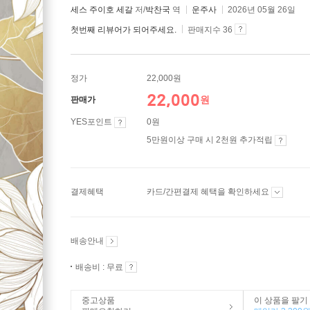
세스 주이호 세갈
저/
박찬국
역
운주사
2026년 05월 26일
첫번째 리뷰어가 되어주세요.
판매지수 36
정가
22,000원
22,000
원
판매가
YES포인트
0원
5만원이상 구매 시 2천원 추가적립
결제혜택
카드/간편결제 혜택을 확인하세요
배송안내
배송비 : 무료
중고상품
이 상품을 팔기