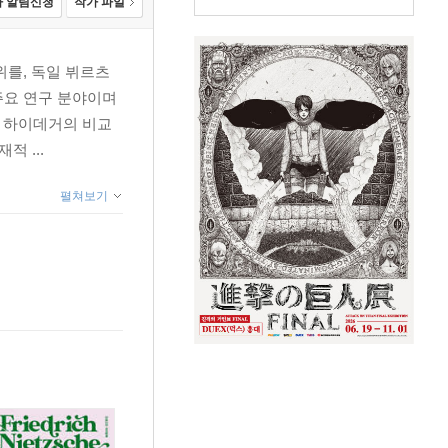
 알림신청
작가 파일
를, 독일 뷔르츠
주요 연구 분야이며
와 하이데거의 비교
 ...
펼쳐보기