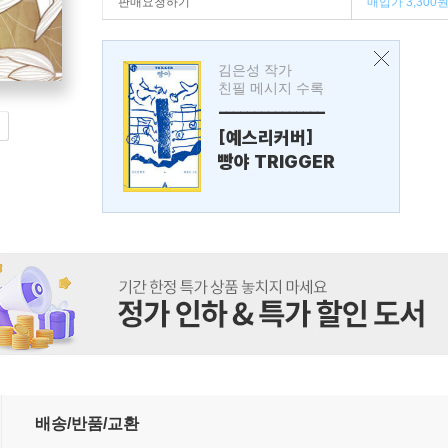
판매요청하기
매입가 3,300
김은성 작가
친필 메시지 수록
---------------
[예스리커버]
빵야 TRIGGER
배송/반품/교환