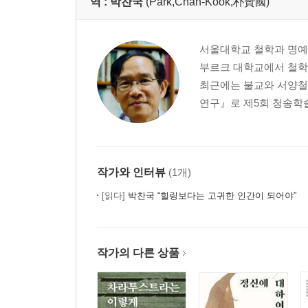
역 :
박찬국
(Park,Chan-Kook,朴贊國)
3) 에우다이모니아와 관련된 문제들·90
4) 현대 심리학과 아리스토텔레스의 계승자들·97
4 결론·106
서울대학교 철학과 명예
5. 참고문헌·109
부르크 대학교에서 철학
최근에는 불교와 서양철학
제4장 서양에서 전통적인 깨달음의 운명 113
연구』로 제5회 청송학술상
1. 서론·113
2. 하나의 사고 실험·117
1) 에우다이모니아적 깨달음의 열 가지 속성 모델·1
2) 현대 서양 불교에서의 에우다이모니아적 깨달음·
작가와 인터뷰
(1개)
3) 세속 불교에서의 에우다이모니아적 깨달음·125
[읽다]
박찬국 “힐링보다는 고귀한 인간이 되어야”
4) 통찰 명상과 선에서의 에우다이모니아적 깨달음·
4. 결론·137
5. 참고문헌·138
작가의 다른 상품
제5장 고통과 고통의 소멸 141
1. 서론·141