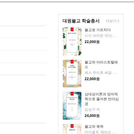
대원불교 학술총서
더보기
불교로 가르치다
시드 브라운 저/신희정 역
22,000
원
불교와 아리스토텔레
스
세스 주이호 세갈 저/박찬국 역
22,000
원
상대성이론과 양자역
학으로 풀어본 반야심
경
김성구 저
24,000
원
불교와 폭력
마이클 K. 제리슨 저/이혜인 역