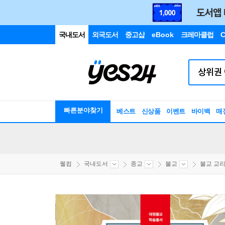
국내도서
외국도서
중고샵
eBook
크레마클럽
C
빠른분야찾기
베스트
신상품
이벤트
바이백
매
웰컴
국내도서
종교
불교
불교 교리/