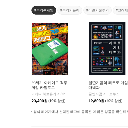
#추억속게임
#추억의놀이
#어린시절추억
#그래
20세기 아케이드 격투
꿀딴지곰의 레트로 게임
게임 카탈로그
대백과
마에다 히로유키 저/박여원 역/조기현 감수
꿀딴지곰 저
삼호미디어
보누스
|
|
23,400
원
(10% 할인)
19,800
원
(10% 할인)
검색 페이지에서 선택된 태그에 등록된 더 많은 상품을 확인해 