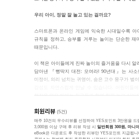
우리 아이, 정말 잘 놀고 있는 걸까요?
스마트폰과 온라인 게임에 익숙한 시대일수록 아이
규칙을 정하고, 승부를 겨루는 놀이는 단순한 재
때문입니다.
이 책은 아이들에게 진짜 놀이의 즐거움을 다시 알
담아낸 『뻥딱지 대전: 모여라! 90년대』는 사
미정이, 의리 넘치는 귀영이, 숨은 고수 몽구가 벌
감성도 자연스럽게 만날 수 있습니다. 어린이들에
책장을 덮은 뒤에는 친구들과 함께 한판 놀고 싶어
회원리뷰
『뻥딱지 대전: 모여라! 90년대』에서는
(5건)
매주 10건의 우수리뷰를 선정하여 YES포인트 3만원을 드
3,000원 이상 구매 후 리뷰 작성 시
일반회원 300원, 마니아
추억의 놀이를 흥미진진한 대전 이야기로 풀어냈습
eBook은 다운로드 후 작성한 리뷰만 YES포인트 지급됩니
담긴 놀이 방법과 기술을 자연스럽게 익힐 수 있습니