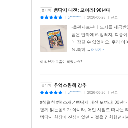
뻥딱지 대전: 모여라! 90년대
종이책
q*******4
2026-06-28
신고
|
|
|
-출판사로부터 도서를 제공받았
담은 만화에요.뻥딱지, 학종이
에 잠길 수 있었어요. 우리 
요.특히,...
더보기
이 리뷰가 도움이 되었나요?
추억소환책 강추
종이책
g*******4
2026-06-26
신고
|
|
|
#책협찬 #책소개📍뻥딱지 대전 모여라! 90년
함께 읽는동화가 아니라, 어린 시절로 떠나는 
뻥딱지 한장에 진심이었던 시절을 경험했던저는 