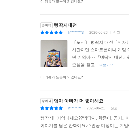
이 리뷰가 도움이 되었나요?
뻥딱지대전
종이책
h********3
2026-06-26
신고
|
|
|
〔도서〕 뻥딱지 대전〔저자〕
시간이면 스마트폰이나 게임 이
던 기억이~~『뻥딱지 대전』을
존심을 걸고...
더보기
이 리뷰가 도움이 되었나요?
엄마 아빠가 더 좋아해요
종이책
n*******f
2026-06-21
신고
|
|
|
뻥딱지!! 기억나세요??뻥딱지, 학종이, 공기.
이야기를 담은 만화예요.주인공 미정이는 게임