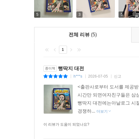
5
3
5
전체 리뷰
(5)
1
뻥딱지 대전
종이책
h***s
2026-07-05
신고
|
|
|
<출판사로부터 도서를 제공받았
시간만 되면여자친구들은 삼삼
뻥딱지 대전에는아날로그 시절
경쟁하...
더보기
이 리뷰가 도움이 되었나요?