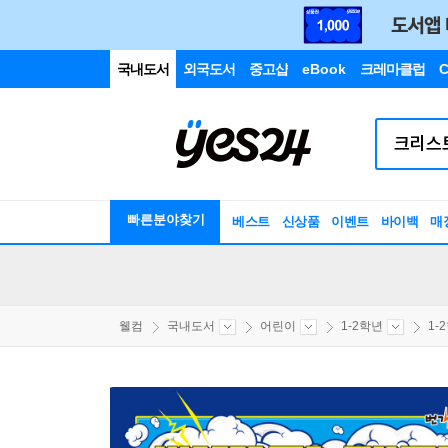
국내도서
외국도서
중고샵
eBook
크레마클럽
C
빠른분야찾기
베스트
신상품
이벤트
바이백
매
웰컴
국내도서
어린이
1-2학년
1-