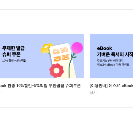
Book 전종 10%할인+5%적립 무한발급 슈퍼쿠폰
[이용안내] 예스24 eBo
시
상시