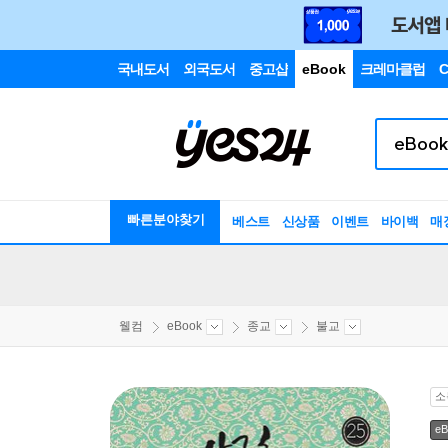
국내도서
외국도서
중고샵
eBook
크레마클럽
C
빠른분야찾기
베스트
신상품
이벤트
바이백
매
웰컴
eBook
종교
불교
소
eB