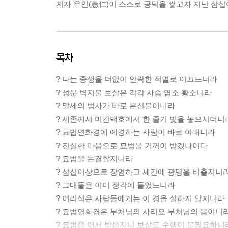
저자 우인(愚仁)이 스스로 공덕을 쌓고자 지난 삼
목차
? 나는 중생을 더없이 안락한 적멸로 이끄느니라
? 성문 벽지불 보살은 각각 사슴 염소 황소니라
? 말세의 법사가 바로 본신불이니라
? 세존께서 미간백호에서 한 줄기 빛을 놓으시더니
? 묘법연화경에 예경하는 사람이 바로 여래니라
? 진실한 마음으로 묘법을 기꺼이 받겠나이다
? 묘법을 논결할지니라
? 삼십이상으로 장엄하고 세간에 광명을 비출지니
? 그대들은 이미 정각에 들었느니라
? 어리석은 사람들에게는 이 경을 설하지 말지니라
? 묘법연화경은 부처님의 사리요 부처님의 몸이니
? 묘법을 어서 받을지니 보살도 수행이 불필요하니