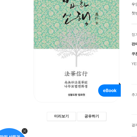
우
첫
정
판
쿠
Y
추
미리보기
공유하기
결