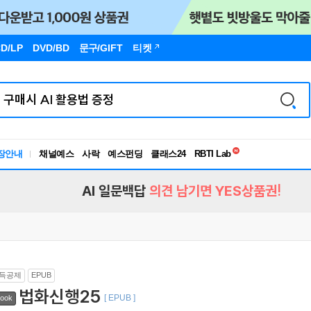
D/LP
DVD/BD
문구
/GIFT
티켓
독서유형검사
RBTI Lab
장안내
채널예스
사락
예스펀딩
클래스24
독서유형검사
AI 일문백답
의견 남기면 YES상품권!
득공제
EPUB
법화신행25
[ EPUB ]
ook