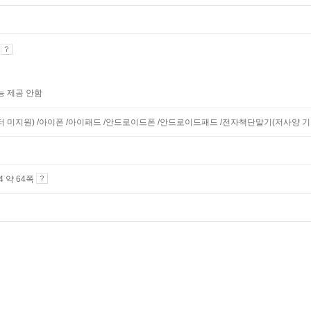
기
능 제공 안함
니터 미지원) /아이폰 /아이패드 /안드로이드폰 /안드로이드패드 /전자책단말기(저사양 기기 
A4 약 64쪽