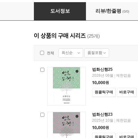
법화신행25
도서정보
리뷰/한줄평
(0/0)
이 상품의 구매 시리즈
(25개)
최신순
품절포함
전체
법화신행25
2026년 06월
제한없음
|
10,000
원
원클릭구매
바로구매
법화신행23
2025년 10월
제한없음
|
10,000
원
원클릭구매
바로구매