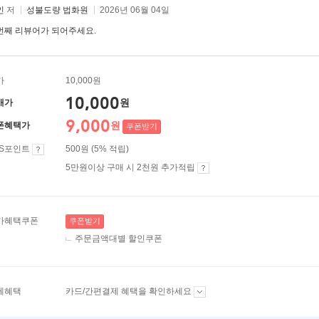
인
저
성불도량 법화원
2026년 06월 04일
번째 리뷰어가 되어주세요.
가
10,000원
10,000
원
매가
9,000
원
폰혜택가
쿠폰받기
ES포인트
500원 (5% 적립)
5만원이상 구매 시 2천원 추가적립
가혜택쿠폰
쿠폰받기
주문금액대별 할인쿠폰
제혜택
카드/간편결제 혜택을 확인하세요