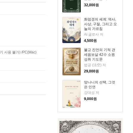
32,000
원
화엄경의 세계: 역사,
사상, 구절, 그리고 오
늘의 가르침
AI 글로사 저
4,500
원
불교 진언의 기적 관
사용 불가) /PC(Mac)
세음보살 42수 소원
성취 기도문
법공 (法空) 저
29,000
원
망나니의 선택, 그것
은 인연
강대성 저
9,000
원