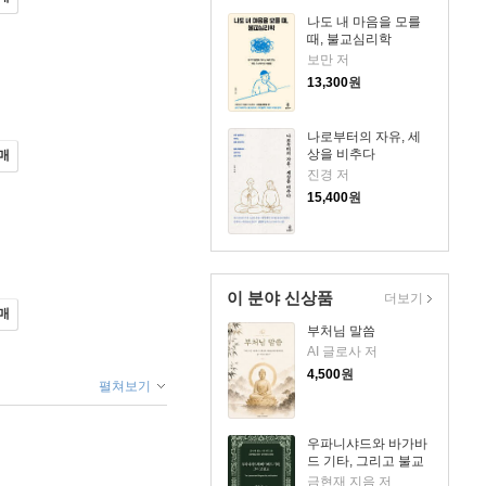
나도 내 마음을 모를
때, 불교심리학
보만 저
13,300
원
나로부터의 자유, 세
상을 비추다
매
진경 저
15,400
원
이 분야 신상품
더보기
매
부처님 말씀
AI 글로사 저
4,500
원
펼쳐보기
우파니샤드와 바가바
드 기타, 그리고 불교
금현재 지음 저