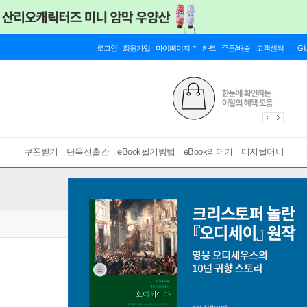
로그인
회원가입
마이페이지
카트
주문/배송
고객센터
Gl
쿠폰받기
단독선출간
eBook필기방법
eBook리더기
디지털머니