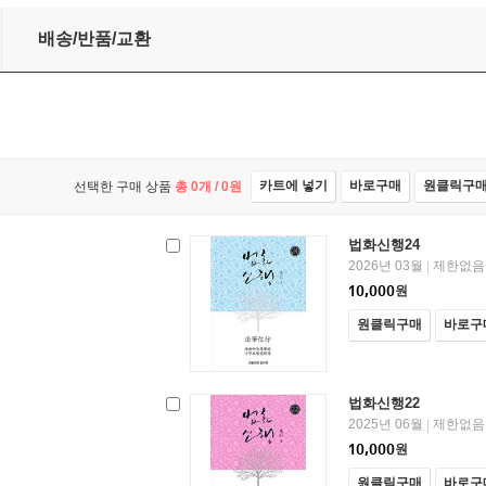
배송/반품/교환
카트에 넣기
바로구매
원클릭구
선택한 구매 상품
총
0
개 /
0
원
법화신행24
2026년 03월
제한없음
|
10,000
원
원클릭구매
바로구
법화신행22
2025년 06월
제한없음
|
10,000
원
원클릭구매
바로구