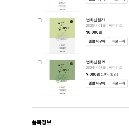
법화신행21
2025년 01월
제한없음
|
10,000
원
원클릭구매
바로구매
법화신행19
2024년 07월
제한없음
|
9,000
원
(10% 할인)
원클릭구매
바로구매
품목정보