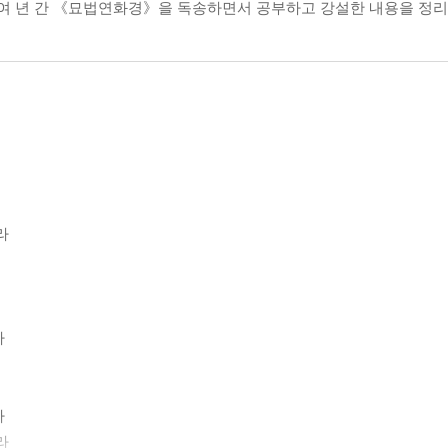
십여 년 간 《묘법연화경》을 독송하면서 공부하고 강설한 내용을 정
라
라
라
라