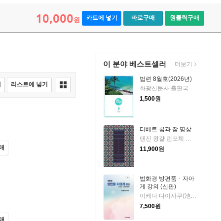
10,000
카트에 넣기
바로구매
원클릭구매
원
이 분야 베스트셀러
더보기
법련 8월호(2026년)
매
리스트에 넣기
화광신문사 출판국 법련부編 저
1,500
원
티베트 꿈과 잠 명상
텐진 왕걀 린포체 저/홍기령 역
매
11,900
원
법화경 방편품ㆍ자아
게 강의 (신판)
이케다 다이사쿠(池田大作) 저
7,500
원
매