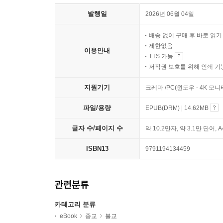
발행일
2026년 06월 04일
배송 없이 구매 후 바로 읽
제한없음
이용안내
TTS 가능
저작권 보호를 위해 인쇄 기
지원기기
크레마 /PC(윈도우 - 4K 모
파일/용량
EPUB(DRM) | 14.62MB
글자 수/페이지 수
약 10.2만자, 약 3.1만 단어, 
ISBN13
9791194134459
관련분류
카테고리 분류
eBook
종교
불교