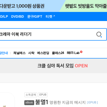
D/LP
DVD/BD
문구
/GIFT
티켓
독서유형검사
RBTI Lab
장안내
채널예스
사락
예스펀딩
클래스24
독서유형검사
크클 심야 독서 모임
OPEN
소득공제
EPUB
불멸1
영원한 지금의 메시지
[ EPUB ]
eBook