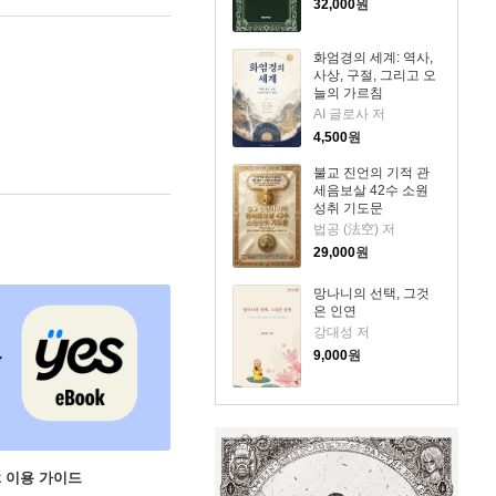
32,000
원
화엄경의 세계: 역사,
사상, 구절, 그리고 오
늘의 가르침
AI 글로사 저
4,500
원
불교 진언의 기적 관
세음보살 42수 소원
성취 기도문
법공 (法空) 저
29,000
원
망나니의 선택, 그것
은 인연
강대성 저
9,000
원
ok 이용 가이드