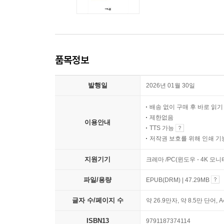
품목정보
발행일
2026년 01월 30일
배송 없이 구매 후 바로 읽
제한없음
이용안내
TTS 가능
저작권 보호를 위해 인쇄 기
지원기기
크레마 /PC(윈도우 - 4K 모
파일/용량
EPUB(DRM) | 47.29MB
글자 수/페이지 수
약 26.9만자, 약 8.5만 단어, 
ISBN13
9791187374114