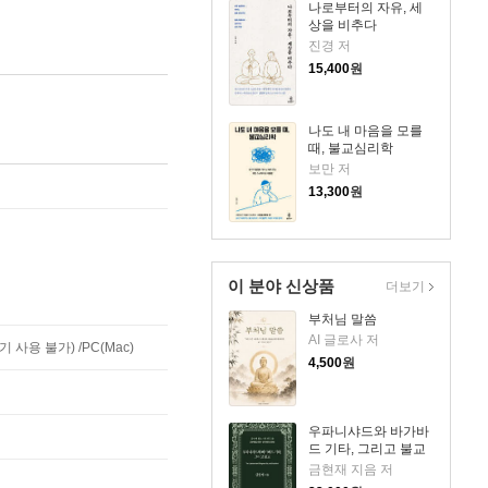
나로부터의 자유, 세
상을 비추다
진경 저
15,400
원
나도 내 마음을 모를
때, 불교심리학
보만 저
13,300
원
이 분야 신상품
더보기
부처님 말씀
AI 글로사 저
사용 불가) /PC(Mac)
4,500
원
우파니샤드와 바가바
드 기타, 그리고 불교
금현재 지음 저