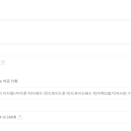
기
능 제공 안함
니터 미지원) /아이폰 /아이패드 /안드로이드폰 /안드로이드패드 /전자책단말기(저사양 기기 
A4 약 168쪽