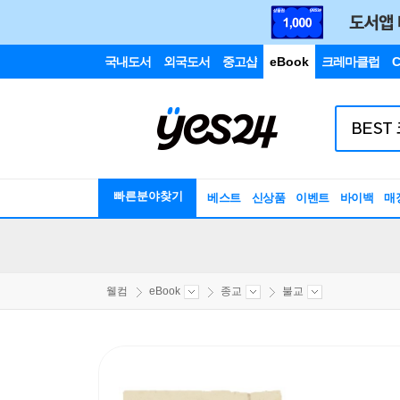
국내도서
외국도서
중고샵
eBook
크레마클럽
C
빠른분야찾기
베스트
신상품
이벤트
바이백
매
웰컴
eBook
종교
불교