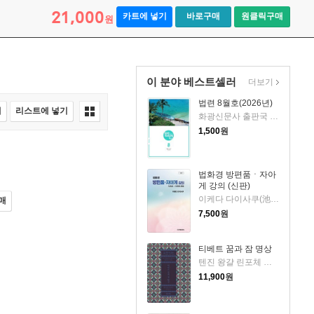
21,000
카트에 넣기
바로구매
원클릭구매
원
이 분야 베스트셀러
더보기
법련 8월호(2026년)
매
리스트에 넣기
화광신문사 출판국 법련부編 저
1,500
원
법화경 방편품ㆍ자아
게 강의 (신판)
이케다 다이사쿠(池田大作) 저
매
7,500
원
티베트 꿈과 잠 명상
텐진 왕걀 린포체 저/홍기령 역
11,900
원