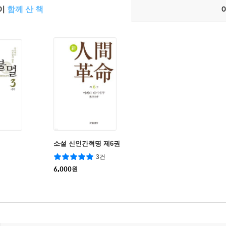
들이
함께 산 책
소설 신인간혁명 제6권
3건
6,000
원