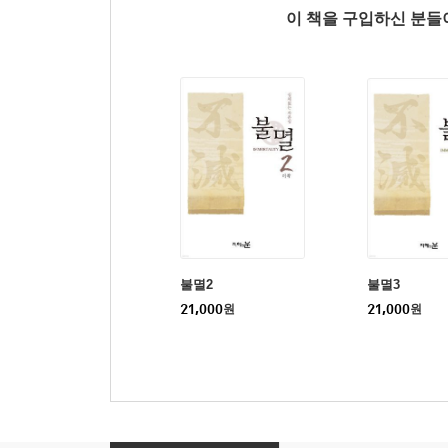
이 책을 구입하신 분
불멸2
불멸3
21,000
원
21,000
원