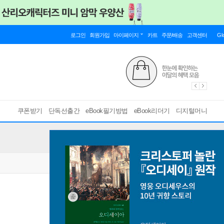
로그인
회원가입
마이페이지
카트
주문/배송
고객센터
Gl
쿠폰받기
단독선출간
eBook필기방법
eBook리더기
디지털머니