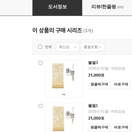
불멸1
도서정보
리뷰/한줄평
(0/0)
이 상품의 구매 시리즈
(3개)
최신순
품절포함
전체
불멸3
2026년 02월
제한없음
|
21,000
원
원클릭구매
바로구매
불멸1
2026년 01월
제한없음
|
21,000
원
원클릭구매
바로구매