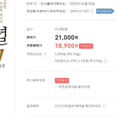
이각
저
도서출판지혜의눈
2026년 01월 30일
첫번째 리뷰어가 되어주세요.
판매지수 222
주간베스트
정가
21,000원
21,000
원
판매가
18,900
원
쿠폰혜택가
쿠폰받기
YES포인트
1,050원 (5% 적립)
5만원이상 구매 시 2천원 추가적립
추가혜택쿠폰
쿠폰받기
주문금액대별 할인쿠폰
결제혜택
카드/간편결제 혜택을 확인하세요