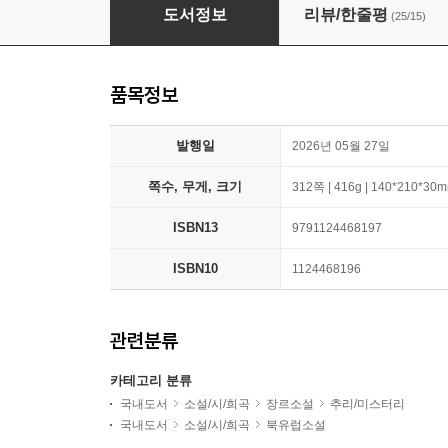
죽은 자의 스토킹
도서정보
리뷰/한줄평
(25/15)
품목정보
발행일
2026년 05월 27일
쪽수, 무게, 크기
312쪽 | 416g | 140*210*30
ISBN13
9791124468197
ISBN10
1124468196
관련분류
카테고리 분류
국내도서
소설/시/희곡
장르소설
추리/미스터리
국내도서
소설/시/희곡
북유럽소설