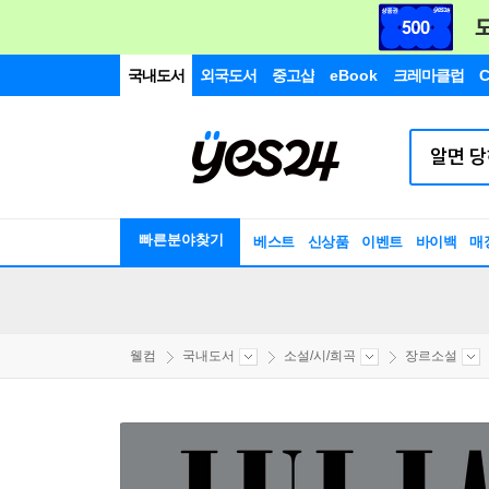
국내도서
외국도서
중고샵
eBook
크레마클럽
C
빠른분야찾기
베스트
신상품
이벤트
바이백
매
웰컴
국내도서
소설/시/희곡
장르소설