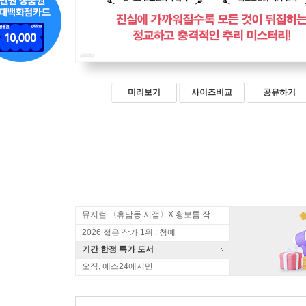
미리보기
사이즈비교
공유하기
뮤지컬 〈휴남동 서점〉X 황보름 작가 북토크
2026 젊은 작가 1위 : 청예
기간 한정 특가 도서
오직, 예스24에서만