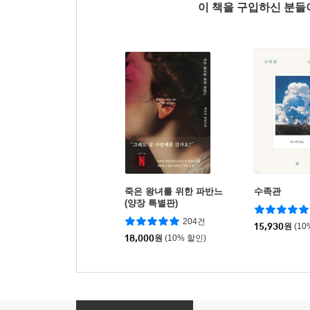
이 책을 구입하신 분
죽은 왕녀를 위한 파반느
수족관
(양장 특별판)
204건
15,930
원
(10
18,000
원
(10% 할인)