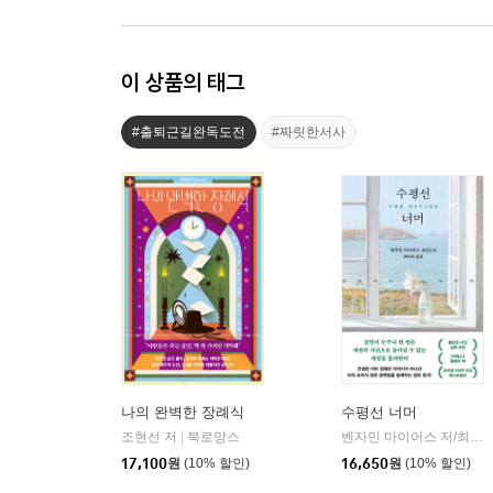
이 상품의 태그
#출퇴근길완독도전
#짜릿한서사
나의 완벽한 장례식
수평선 너머
조현선 저
북로망스
벤자민 마이어스 저/최리외 역
|
17,100
원
(10% 할인)
16,650
원
(10% 할인)