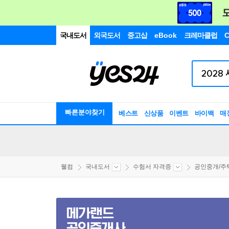
국내도서
외국도서
중고샵
eBook
크레마클럽
C
빠른분야찾기
베스트
신상품
이벤트
바이백
매
웰컴
국내도서
수험서 자격증
공인중개/주택