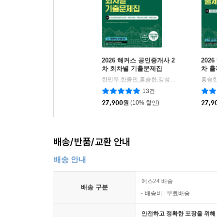
2026 해커스 공인중개사 2
202
차 회차별 기출문제집
차 
공시
한민우,한종민,홍승한,강성규,해커스 공인중개사시험 연구소 저
13건
27,900
원
(10% 할인)
27,9
배송/반품/교환 안내
배송 안내
예스24 배송
배송 구분
배송비 : 무료배송
안전하고 정확한 포장을 위해 