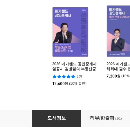
2026 메가랜드 공인중개사
2026 메가
열공시 김병렬의 부동산공
채희대 필수 판
시법 비밀노트
선
7,200
원
(10%
2건
12,600
원
(10% 할인)
2026 메가랜드 공인중개사 황정선 공인중개사
도서정보
리뷰/한줄평
(1/1)