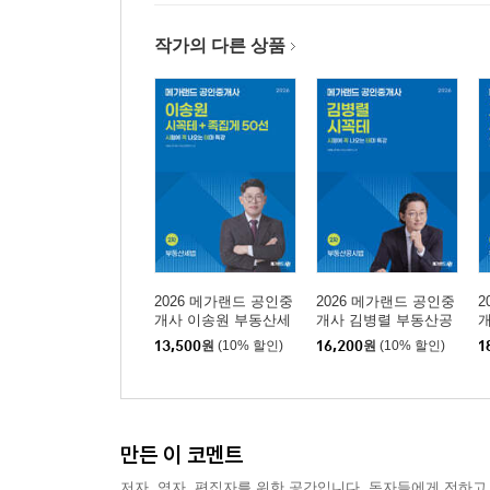
작가의 다른 상품
2026 메가랜드 공인중
2026 메가랜드 공인중
2
개사 이송원 부동산세
개사 김병렬 부동산공
법 시꼭테+족집게 50선
시법 시꼭테+족집게 10
법
13,500
원
(10% 할인)
16,200
원
(10% 할인)
1
0선
만든 이 코멘트
저자, 역자, 편집자를 위한 공간입니다. 독자들에게 전하고