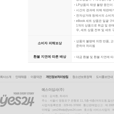
LP상품의 재생 불량 원인이 기
시간의 경과에 의해 재판매가
전자상거래 등에서의 소비자
eBook 세트 상품은 일괄 
1개의 상품으로 취급 및 판매
우, 세트 상품 전부 및 세트
상품의 불량에 의한 반품, 교
소비자 피해보상
준하여 처리됨
환불 지연에 따른 배상
대금 환불 및 환불 지연에 
회사소개
인재채용
이용약관
개인정보처리방침
청소년보호정책
도서홍보안내
대표 : 김석환, 최세라
주소 : 서울시 영등포구 은행로 11, 5층~6층(여의도동,일신
사업자등록번호 : 229-81-37000 통신판매업신고 : 제 200
이메일 : yes24help@yes24.com 호스팅 서비스사업자 :