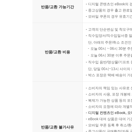
디지털 콘텐츠인 eBook의 
반품/교환 가능기간
중고상품의 경우 출고 완료일
모바일 쿠폰의 경우 유효기간(
고객의 단순변심 및 착오구
직수입양서/직수입일서중 일
단, 아래의 주문/취소 조건인
오늘 00시 ~ 06시 30분 
반품/교환 비용
오늘 06시 30분 이후 주문
직수입 음반/영상물/기프트 
단, 당일 00시~13시 사이
박스 포장은 택배 배송이 가
소비자의 책임 있는 사유로 
소비자의 사용, 포장 개봉에 
복제가 가능한 상품 등의 포장을 
소비자의 요청에 따라 개별
디지털 컨텐츠인 eBook, 
eBook 대여 상품은 대여 기
모바일 쿠폰 등록 후 취소/환
반품/교환 불가사유
중고상품이 구매확정(자동 