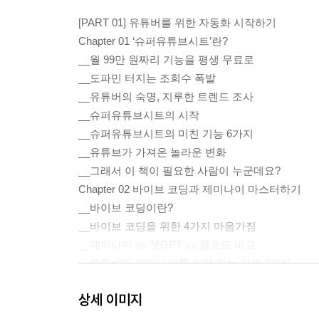
[PART 01] 유튜버를 위한 자동화 시작하기
Chapter 01 ‘슈퍼유튜브시트’란?
__월 99만 원짜리 기능을 평생 무료로
__도파민 터지는 조회수 폭발
__유튜버의 숙명, 지루한 트렌드 조사
__슈퍼유튜브시트의 시작
__슈퍼유튜브시트의 미친 기능 6가지
__유튜브가 가져온 놀라운 변화
__그래서 이 책이 필요한 사람이 누군데요?
Chapter 02 바이브 코딩과 제미나이 마스터하기
__바이브 코딩이란?
__바이브 코딩을 위한 4가지 마음가짐
__제미나이 vs 챗GPT vs 클로드 비교
__유튜버가 제미나이를 써야 하는 이유 2가지
__제미나이만이 알려줄 수 있는 것 3가지
상세 이미지
__제미나이 무료 가입하기
Chapter 03 구글 스프레드시트 첫걸음