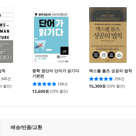
법칙
중학 영단어 단어가 읽기다
맥스웰 몰츠 성공의 법칙
기본편
340건
256건
106건
0% 할인)
15,300
원
(10% 할인)
12,600
원
(10% 할인)
 X 구글 스프레드시트
배송/반품/교환