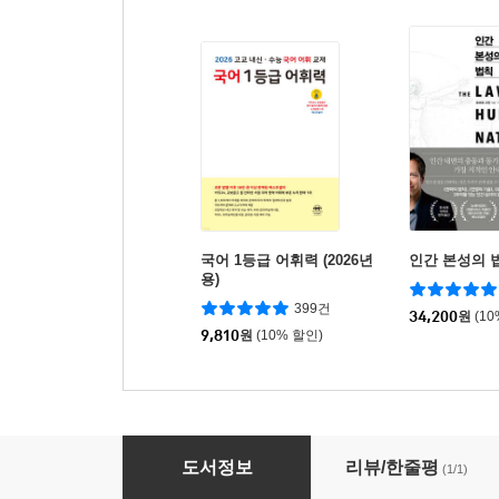
국어 1등급 어휘력 (2026년
인간 본성의 
용)
399건
34,200
원
(1
9,810
원
(10% 할인)
유튜브 AI 비서 고용하기 제미나이 X 노트북LM
도서정보
리뷰/한줄평
(1/1)