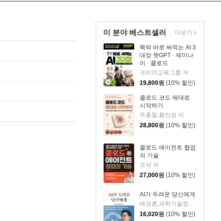
이 분야 베스트셀러
더보기
뚝딱 바로 써먹는 AI 3
대장 챗GPT · 제미나
이 · 클로드
코리아교육그룹 저
19,800
원
(10% 할인)
클로드 코드 제대로
시작하기
주홍철,황진성 저
28,800
원
(10% 할인)
클로드 에이전트 협업
의 기술
조쉬 저
27,000
원
(10% 할인)
AI가 두려운 당신에게
배경훈,과학기술정보통신부 저
16,020
원
(10% 할인)