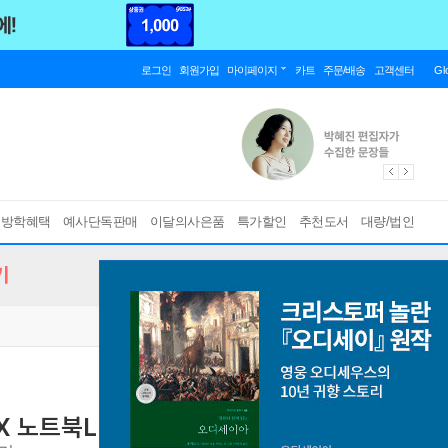
로그인
회원가입
마이페이지
카트
주문/배송
고객센터
Gl
름방학혜택
예사단독판매
이달의사은품
특가할인
추천도서
대량/법인
기
 X 노트북LM X 구글 스프레드시트
나만의 ‘슈