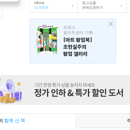
eBook
중고상품
21,600원
판매요청하기
프랑스
퐁피두센터 기획
[아트 팝업북]
초현실주의
팝업 갤러리
들이
함께 산 책