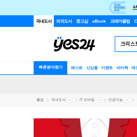
국내도서
외국도서
중고샵
eBook
크레마클럽
C
빠른분야찾기
베스트
신상품
이벤트
바이백
매
웰컴
국내도서
IT 모바일
인공지능