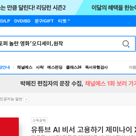
D/LP
DVD/BD
문구
/GIFT
티켓
독서유형검사
장안내
채널예스
사락
예스펀딩
클래스24
RBTI Lab
여
독서유형검사
박혜진 편집자의 문장 수집,
채널예스 1화 보러 가
인공지능 일반
소득공제
유튜브 AI 비서 고용하기 제미나이