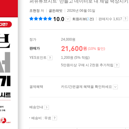
퍼유튜브시트’ 만들고 데이터로 내 채널 떡상시
조현정
저
골든래빗
2026년 06월 01일
10.0
회원리뷰(
2
건)
판매지수 1,617
정가
24,000원
21,600
원
판매가
(10% 할인)
YES포인트
1,200원 (5% 적립)
5만원이상 구매 시 2천원 추가적립
결제혜택
카드/간편결제 혜택을 확인하세요
배송안내
배송비 : 무료