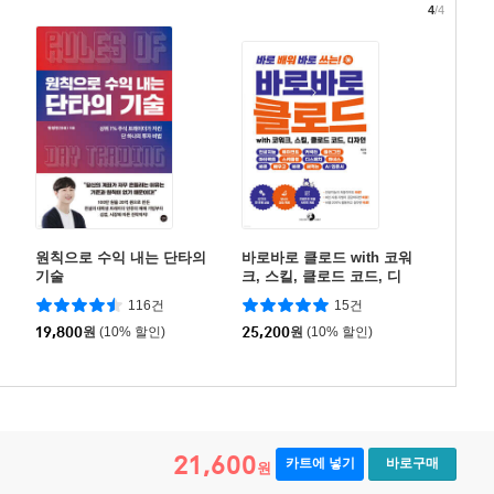
4
/4
원칙으로 수익 내는 단타의
바로바로 클로드 with 코워
기술
크, 스킬, 클로드 코드, 디
자인
116건
15건
19,800
원
(10% 할인)
25,200
원
(10% 할인)
21,600
카트에 넣기
바로구매
원