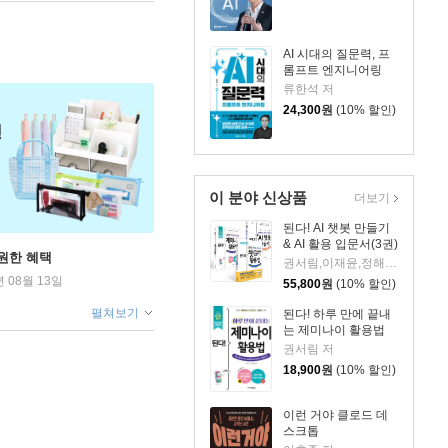
AI 시대의 질문력, 프
롬프트 엔지니어링
류한석 저
24,300
원
(10% 할인)
이 분야 신상품
더보기
된다! AI 챗봇 만들기
& AI 활용 입문서(3권)
원한 혜택
권서림,이재윤,정해준,프롬프트 크리에이터 저
년 08월 13일
55,800
원
(10% 할인)
펼쳐보기
된다! 하루 만에 끝내
는 제미나이 활용법
권서림 저
18,900
원
(10% 할인)
이런 거야 클로드 데
스크톱