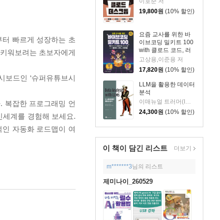
이호준 저
19,800
원
(10% 할인)
요즘 교사를 위한 바
부터 빠르게 성장하는 초
이브코딩 밀키트 100
with 클로드 코드, 러
을 키워보려는 초보자에게
버블
고상용,이준용 저
17,820
원
(10% 할인)
대시보드인 ‘슈퍼유튜브시
LLM을 활용한 데이터
분석
이매뉴얼 트러머(Immanuel Trummer) 저/옥경석 역
다. 복잡한 프로그래밍 언
24,300
원
(10% 할인)
 신세계를 경험해 보세요.
적인 자동화 로드맵이 여
이 책이 담긴
리스트
더보기
m*******3
님의 리스트
제미나이_260529