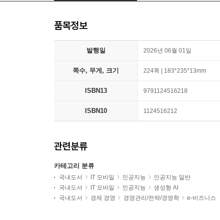
품목정보
발행일
2026년 06월 01일
쪽수, 무게, 크기
224쪽 | 183*235*13mm
ISBN13
9791124516218
ISBN10
1124516212
관련분류
카테고리 분류
국내도서
IT 모바일
인공지능
인공지능 일반
국내도서
IT 모바일
인공지능
생성형 AI
국내도서
경제 경영
경영관리/전략/경영학
e-비즈니스