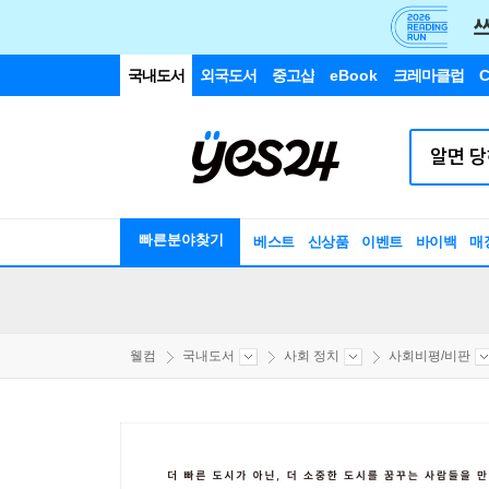
국내도서
외국도서
중고샵
eBook
크레마클럽
C
빠른분야찾기
베스트
신상품
이벤트
바이백
매
웰컴
국내도서
사회 정치
사회비평/비판