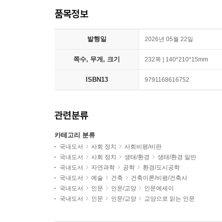
품목정보
발행일
2026년 05월 22일
쪽수, 무게, 크기
232쪽 | 140*210*15mm
ISBN13
9791168616752
관련분류
카테고리 분류
국내도서
사회 정치
사회비평/비판
국내도서
사회 정치
생태/환경
생태/환경 일반
국내도서
자연과학
공학
환경/도시공학
국내도서
예술
건축
건축이론/비평/건축사
국내도서
인문
인문/교양
인문에세이
국내도서
인문
인문/교양
교양으로 읽는 인문