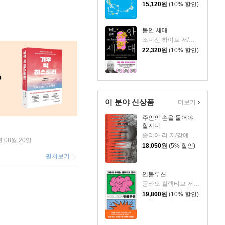
15,120
원
(10% 할인)
불안 세대
조너선 하이트 저/이충호 역
22,320
원
(10% 할인)
이 분야 신상품
더보기
주인의 손을 물어야
할지니
줄리아 리 저/강예은,문지영 역
년 08월 20일
18,050
원
(5% 할인)
펼쳐보기
인볼루션
공라오 컬렉티브 저/홍명교 역
19,800
원
(10% 할인)