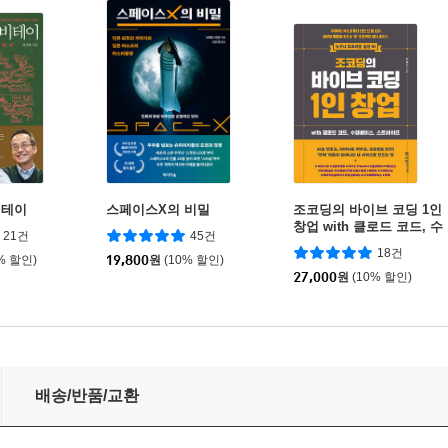
비테이
스페이스X의 비밀
조코딩의 바이브 코딩 1인
창업 with 클로드 코드, 수
21건
45건
파베이스, 스트라이프
18건
% 할인)
19,800
원
(10% 할인)
27,000
원
(10% 할인)
배송/반품/교환