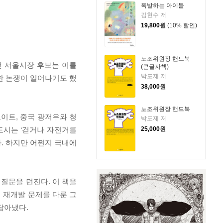
폭발하는 아이들
김현수 저
19,800
원
(10% 할인)
노조위원장 핸드북
영선 서울시장 후보는 이를
(큰글자책)
박도제 저
대한 논쟁이 일어나기도 했
38,000
원
노조위원장 핸드북
로이트, 중국 광저우와 청
박도제 저
 도시는 ‘걷거나 자전거를
25,000
원
다. 하지만 어쩐지 국내에
질문을 던진다. 이 책을
 재개발 문제를 다룬 그
담아냈다.