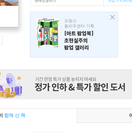
판매요청하기
매입가 4,000
프랑스
퐁피두센터 기획
[아트 팝업북]
초현실주의
팝업 갤러리
들이
함께 산 책