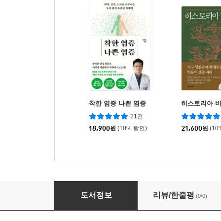
착한 염증 나쁜 염증
히스토리아 
21건
18,900
원
(10% 할인)
21,600
원
(10
모두를 위한 도시는 있다
도서정보
리뷰/한줄평
(0/0)