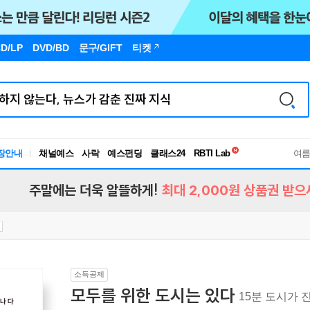
D/LP
DVD/BD
문구
/GIFT
티켓
독서유형검사
RBTI Lab
장안내
채널예스
사락
예스펀딩
클래스24
독서유형검사
여
주말에는 더욱 알뜰하게!
최대 2,000원 상품권 받으
소득공제
모두를 위한 도시는 있다
15분 도시가 