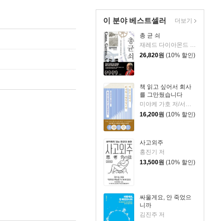
이 분야 베스트셀러
더보기
총 균 쇠
재레드 다이아몬드 저/강주헌 역
26,820
원
(10% 할인)
책 읽고 싶어서 회사
를 그만뒀습니다
미야케 가호 저/서영찬 역
16,200
원
(10% 할인)
사고외주
홍진기 저
13,500
원
(10% 할인)
싸울게요, 안 죽었으
니까
김진주 저