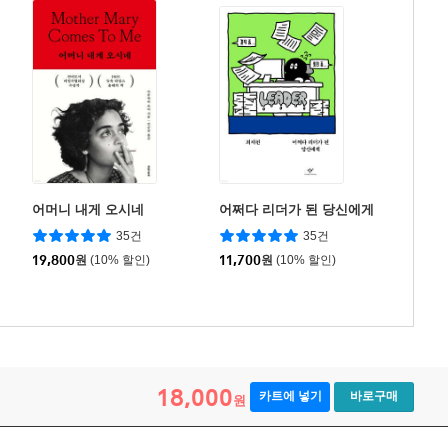
어머니 내게 오시네
어쩌다 리더가 된 당신에게
35건
35건
19,800
원
(10% 할인)
11,700
원
(10% 할인)
18,000
카트에 넣기
바로구매
원