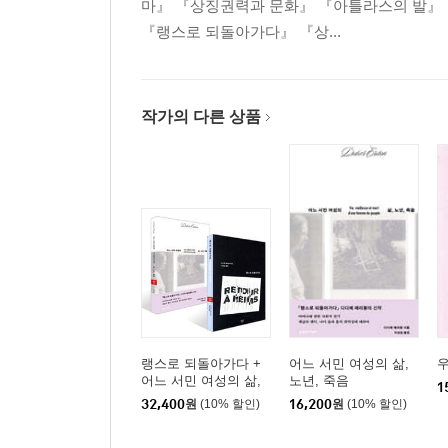
마』 『상징권력과 문화』 『아틀라스의 발』 『
『랭스로 되돌아가다』 『상...
작가의 다른 상품
랭스로 되돌아가다 +
어느 서민 여성의 삶,
우
어느 서민 여성의 삶,
노년, 죽음
1
노년, 죽음 세트
32,400
원
(10% 할인)
16,200
원
(10% 할인)