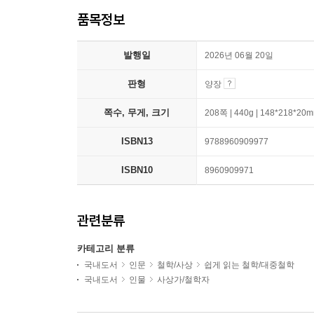
품목정보
발행일
2026년 06월 20일
판형
양장
쪽수, 무게, 크기
208쪽 | 440g | 148*218*20
ISBN13
9788960909977
ISBN10
8960909971
관련분류
카테고리 분류
국내도서
인문
철학/사상
쉽게 읽는 철학/대중철학
국내도서
인물
사상가/철학자