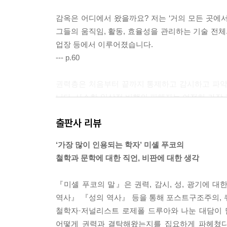
감옥은 어디에서 왔을까요? 저는 ‘거의 모든 곳에서
그들의 움직임, 활동, 효율성을 관리하는 기술 전체
업장 등에서 이루어졌습니다.
--- p.60
권력층은 처음부터 끝까지 통제하고 감시하고 파악
니다. 사소한 일상적 비행의 피해자는 여전히 가장
익으로 이어집니다. 경제적 이익은 성매매, 마약 
출판사 리뷰
--- p.63
‘가장 많이 인용되는 학자’ 미셸 푸코의
한편으로는 사회에서 픽션, 시, 이야기 등을 유통
철학과 문학에 대한 직언, 비판에 대한 생각
합니다. 즉 무엇이 이 온갖 이야기들 가운데 특정한
도, 즉 대학 제도 내부로 금세 흡수됩니다. 이제 
『미셸 푸코의 말』은 권력, 감시, 성, 광기에 
--- p.74
역사』 『성의 역사』 등을 통해 포스트구조주의, 
철학자·저널리스트 로제폴 드루아와 나눈 대담이 
1950년대 중반, 저는 심리학과 정신병에 관한 몇
어떻게 권력과 결탁해왔는지를 집요하게 파헤쳤다.