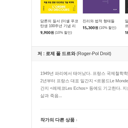
담론의 질서 (미셸 푸코
진리와 법적 형태들
알
탄생 100주년 기념 리
15,300
원
(10% 할인)
커버)
9,900
원
(10% 할인)
1
저 :
로제 폴 드르와
(Roger-Pol Droit)
1949년 파리에서 태어났다. 프랑스 국제철학
2년부터 프랑스 대표 일간지 <르몽드Le Mond
간지 <레제코Les Echos> 등에도 기고한다
삶과 죽음...
작가의 다른 상품