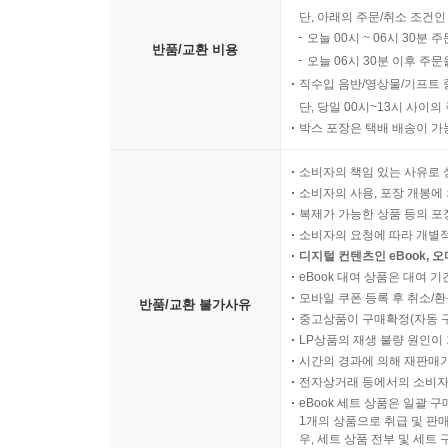
단, 아래의 주문/취소 조건인
오늘 00시 ~ 06시 30분 
반품/교환 비용
오늘 06시 30분 이후 주문
직수입 음반/영상물/기프트 
단, 당일 00시~13시 사이
박스 포장은 택배 배송이 가
소비자의 책임 있는 사유로 
소비자의 사용, 포장 개봉에 
복제가 가능한 상품 등의 포장을 
소비자의 요청에 따라 개별
디지털 컨텐츠인 eBook, 
eBook 대여 상품은 대여 기
모바일 쿠폰 등록 후 취소/환
반품/교환 불가사유
중고상품이 구매확정(자동 
LP상품의 재생 불량 원인이 기
시간의 경과에 의해 재판매가
전자상거래 등에서의 소비자
eBook 세트 상품은 일괄 
1개의 상품으로 취급 및 판매
우, 세트 상품 전부 및 세트