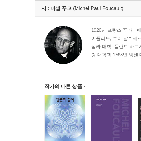
저 :
미셸 푸코
(Michel Paul Foucault)
1926년 프랑스 푸아티
이폴리트, 루이 알튀세르
살라 대학, 폴란드 바르
랑 대학과 1968년 뱅센 
작가의 다른 상품