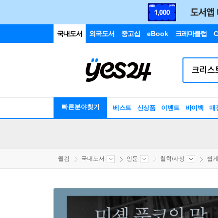
국내도서
외국도서
중고샵
eBook
크레마클럽
C
빠른분야찾기
베스트
신상품
이벤트
바이백
매
웰컴
국내도서
인문
철학/사상
쉽게 