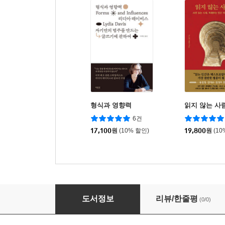
형식과 영향력
읽지 않는 사
6건
17,100
원
(10% 할인)
19,800
원
(10
미셸 푸코의 말
도서정보
리뷰/한줄평
(0/0)