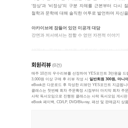
는 그때까지 세상에 나온 적 없는 역사, 즉 광인들
‘정상’과 ‘비정상’의 구분 자체를 근본부터 다시
터 그랬나? 무엇의 이름으로? 그것이 첫 번째 답변일
철학과 문학에 대해 솔직한 어투로 발언하며 자신을
--- p.91
아카이브에 잠들어 있던 미공개 대담
개인적인 삶에서 섹슈얼리티를 자각하게 된 순간부
강연과 저서에서는 접할 수 없던 자전적 이야기
운 부분에 속한다는 느낌이었죠.
1975년, 푸코는 로제폴 드루아와 열다섯 시간
--- p.93
골칫거리”라는 메모와 함께 프랑스 현대출판기록보관
회원리뷰
녹취록 중 세 개의 대담을 담고 있으며 한국에 소
(0건)
만들어졌는지, 마르크스주의와는 어떻게 결별했는지
매주 10건의 우수리뷰를 선정하여 YES포인트 3만원을 드
3,000원 이상 구매 후 리뷰 작성 시
일반회원 300원, 마니아
진술을 이어간다. 더불어, 옮긴이 이상길 교수는 이
eBook은 다운로드 후 작성한 리뷰만 YES포인트 지급됩니
사후에도 끊임없이 호명하는 것, 그리고 그의 사유
클래스는 첫번째 회차 주문확정 시점부터 마지막 회차 주문
사락 독서모임으로 진행된 클래스는 사락 독서모임 게시판
“저는 폭약 전문가입니다”
eBook 페이백, CD/LP, DVD/Blu-ray, 패션 및 판매금
체제에 균열을 내고자 했던 사상가의 얼굴
푸코는 누구인가? 자신을 어떻게 정의하느냐는 질