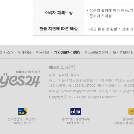
상품의 불량에 의한 반품, 교
소비자 피해보상
준하여 처리됨
환불 지연에 따른 배상
대금 환불 및 환불 지연에 
회사소개
인재채용
이용약관
개인정보처리방침
청소년보호정책
도서홍보안내
대표 : 김석환, 최세라
주소 : 서울시 영등포구 은행로 11, 5층~6층(여의도동,일신
사업자등록번호 : 229-81-37000 통신판매업신고 : 제 200
이메일 : yes24help@yes24.com 호스팅 서비스사업자 :
Copyright ⓒ YES24 Corp. All Rights Reserved.