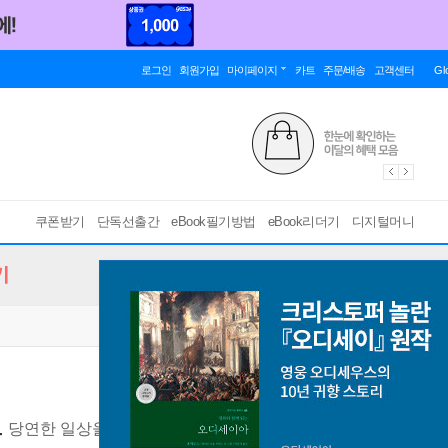
로그인
회원가입
마이페이지
카트
주문/배송
고객센터
Gl
쿠폰받기
단독선출간
eBook필기방법
eBook리더기
디지털머니
기
모
당연한 일상을 새롭게 바라보는 물리학의 질문
[ EPUB ]