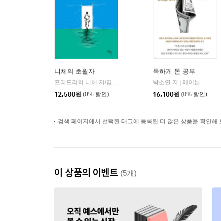
니체의 초월자
독하게 돈 공부
프리드리히 니체 저/김철 편역
히읏
박소연 저
메이븐
|
|
12,500
원
(0% 할인)
16,100
원
(0% 할인)
검색 페이지에서 선택된 태그에 등록된 더 많은 상품을 확인해 
이 상품의 이벤트
(5개)