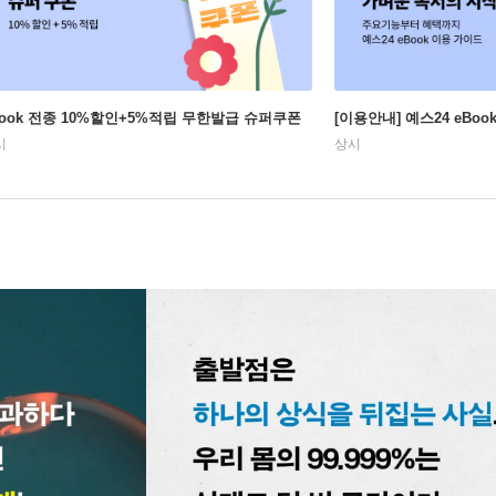
Book 전종 10%할인+5%적립 무한발급 슈퍼쿠폰
[이용안내] 예스24 eBo
시
상시