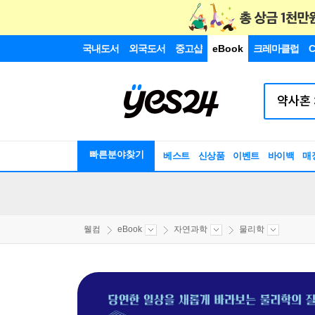
국내도서
외국도서
중고샵
eBook
크레마클럽
C
빠른분야찾기
베스트
신상품
이벤트
바이백
매
웰컴
eBook
자연과학
물리학