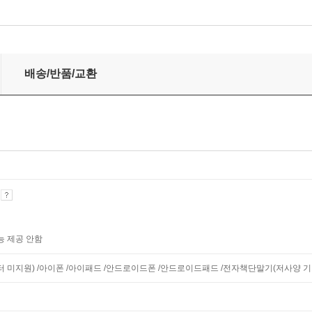
배송/반품/교환
기
능 제공 안함
니터 미지원) /아이폰 /아이패드 /안드로이드폰 /안드로이드패드 /전자책단말기(저사양 기기 