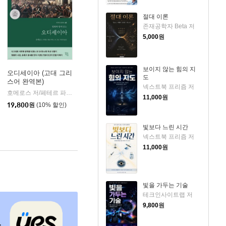
절대 이론
존재공학자 Beta 저
5,000
원
보이지 않는 힘의 지
오디세이아 (고대 그리
도
스어 완역본)
k)
넥스트북 프리즘 저
호메로스 저/페테르 파울 루벤스 그림/박문재 역
현대지성
|
11,000
원
19,800
원
(10% 할인)
빛보다 느린 시간
넥스트북 프리즘 저
11,000
원
빛을 가두는 기술
테크인사이트랩 저
9,800
원