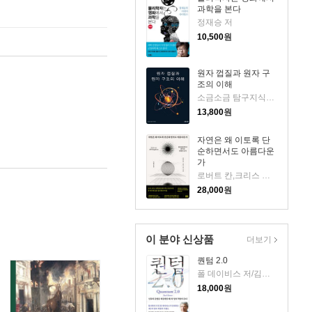
과학을 본다
정재승 저
10,500
원
원자 껍질과 원자 구
조의 이해
소금소금 탐구지식팀 저
13,800
원
자연은 왜 이토록 단
순하면서도 아름다운
가
로버트 칸,크리스 퀴그 저/박병철 역
28,000
원
이 분야 신상품
더보기
퀀텀 2.0
폴 데이비스 저/김영태 역
18,000
원