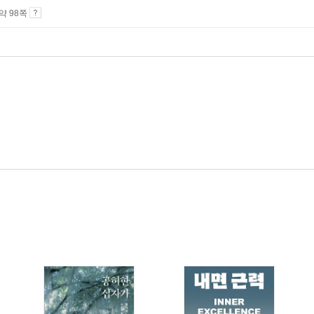
 약 98쪽