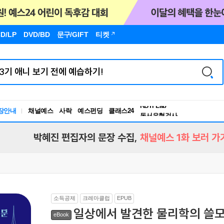
D/LP
DVD/BD
문구
/GIFT
티켓
장안내
채널예스
사락
예스펀딩
클래스24
독서유형검사
RBTI Lab
독서유형검사
박혜진 편집자의 문장 수집,
채널예스 1화 보러 가
소득공제
크레마클럽
EPUB
일상에서 발견한 물리학의 쓸
eBook