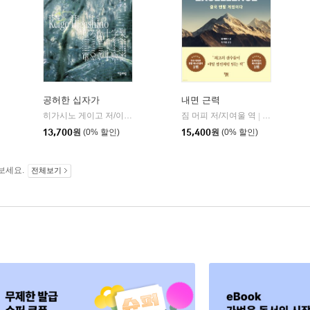
공허한 십자가
내면 근력
히가시노 게이고 저/이선희 역
자음과모음
짐 머피 저/지여울 역
윌북(willboo
|
|
13,700
원
(0% 할인)
15,400
원
(0% 할인)
보세요.
전체보기