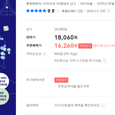
후위에하이
저/
이지수
역/
천년수
감수
미디어숲
2026년 06월
9.9
회원리뷰(
30
건)
판매지수 120
정가
18,060원
18,060
원
판매가
16,260
원
쿠폰혜택가
(종이책 정가 대비
쿠폰받기
YES포인트
900원 (5% 적립)
5만원이상 구매 시 2천원 추가적립
추가혜택쿠폰
쿠폰받기
주문금액대별 할인쿠폰
결제혜택
카드/간편결제 혜택을 확인하세요