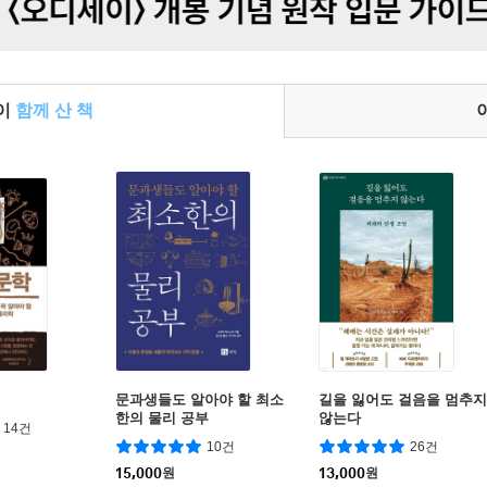
들이
함께 산 책
문과생들도 알아야 할 최소
길을 잃어도 걸음을 멈추지
한의 물리 공부
않는다
14건
10건
26건
15,000
원
13,000
원