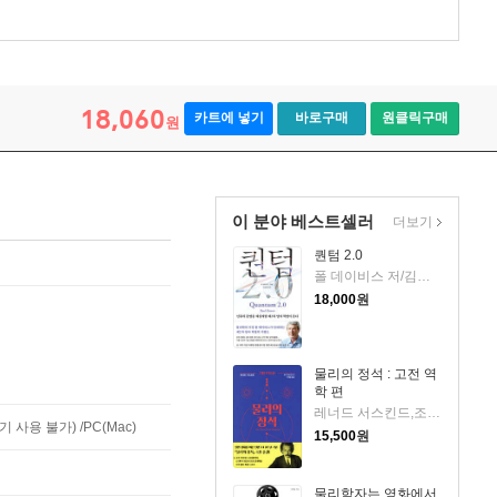
18,060
카트에 넣기
바로구매
원클릭구매
원
이 분야 베스트셀러
더보기
퀀텀 2.0
폴 데이비스 저/김영태 역
18,000
원
물리의 정석 : 고전 역
학 편
레너드 서스킨드,조지 라보프스키 저/이종필 역
사용 불가) /PC(Mac)
15,500
원
물리학자는 영화에서