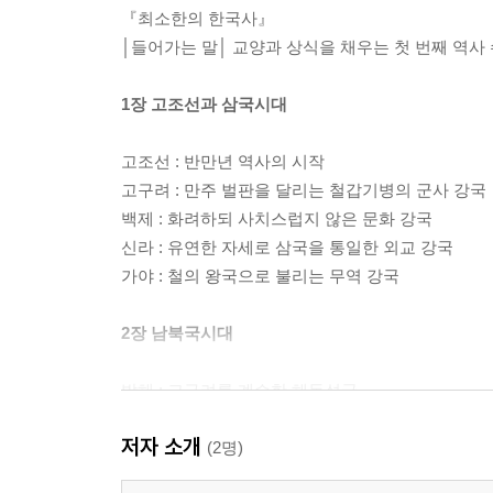
『최소한의 한국사』
│들어가는 말│ 교양과 상식을 채우는 첫 번째 역사
1장 고조선과 삼국시대
고조선 : 반만년 역사의 시작
고구려 : 만주 벌판을 달리는 철갑기병의 군사 강국
백제 : 화려하되 사치스럽지 않은 문화 강국
신라 : 유연한 자세로 삼국을 통일한 외교 강국
가야 : 철의 왕국으로 불리는 무역 강국
2장 남북국시대
발해 : 고구려를 계승한 해동성국
통일신라 : 찬란한 문화를 꽃피운 한반도 통일 국가
저자 소개
(2명)
3장 고려시대