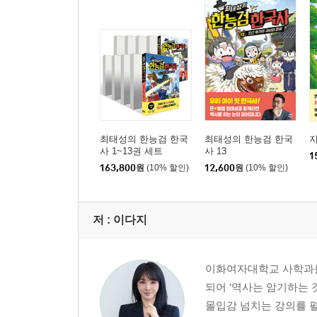
조선의 개항 : 쏟아지는 열강의 개항 요구와 조선 
일제의 국권 침탈과 저항 : 좌절된 근대국가 수립의
1910년대 일제강점기 : 무단통치를 끝낸 3·1운동
1920년대 일제강점기 : 민족 분열 정책에 맞선 무
1930년대 일제강점기 : 민족말살정책 속 대한민국
6장 현대
최태성의 한능검 한국
최태성의 한능검 한국
지
사 1~13권 세트
사 13
1
광복과 분단 : 해방 이후 둘로 나뉜 한반도
163,800
원
(10% 할인)
12,600
원
(10% 할인)
1950년대 정치사 : 제1공화국 이승만 정부의 수립
1960~1970년대 정치사 : 18년간 지속된 박정희 정
저 :
이다지
1980년대 정치사 : 신군부의 등장과 민주화 투쟁
1990년대 정치사 : 민주주의의 발전
이화여자대학교 사학과를 
도판 출처
되어 ‘역사는 암기하는
몰입감 넘치는 강의를 펼
『최소한의 세계사』