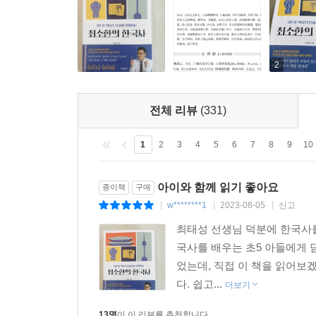
사대문의 이름은 어떻게 지어졌는지, 심부름을 가서
일상 곳곳에 남긴 유산들을 소개함으로써 교양과 
지식을 갖출 때 대화에서 당당하게 목소리를 내게 
마리의 토끼를 모두 잡은 《최소한의 한국사》가 그
2
전체 리뷰
(331)
1
2
3
4
5
6
7
8
9
10
아이와 함께 읽기 좋아요
종이책
구매
w********1
2023-08-05
신고
|
|
|
최태성 선생님 덕분에 한국사를
국사를 배우는 초5 아들에게
었는데, 직접 이 책을 읽어보
다. 쉽고...
더보기
13명
이 이 리뷰를 추천합니다.