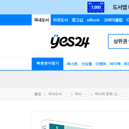
국내도서
외국도서
중고샵
eBook
크레마클럽
C
빠른분야찾기
베스트
신상품
이벤트
바이백
매
웰컴
국내도서
역사
역사와 문화 교...