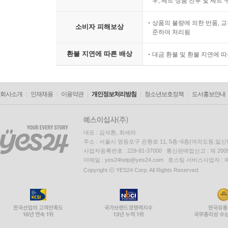
우, 세트 상품 전부 및 세트
상품의 불량에 의한 반품, 교
소비자 피해보상
준하여 처리됨
환불 지연에 따른 배상
대금 환불 및 환불 지연에 
회사소개
인재채용
이용약관
개인정보처리방침
청소년보호정책
도서홍보안내
대표 : 김석환, 최세라
주소 : 서울시 영등포구 은행로 11, 5층~6층(여의도동,일신
사업자등록번호 : 229-81-37000 통신판매업신고 : 제 200
이메일 : yes24help@yes24.com 호스팅 서비스사업자 :
Copyright ⓒ YES24 Corp. All Rights Reserved.