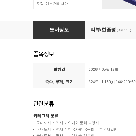
오직, 예스24에서만
최소한의 한국사 + 최소한의 세계사 세트
도서정보
리뷰/한줄평
(331/551)
품목정보
발행일
2026년 05월 13일
쪽수, 무게, 크기
824쪽 | 1,150g | 146*210*
관련분류
카테고리 분류
국내도서
역사
역사와 문화 교양서
국내도서
역사
한국사/한국문화
한국사일반
국내도서
역사
세계사/세계문화