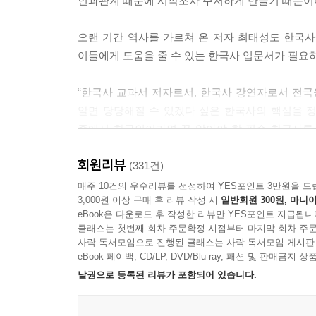
인과관계 때문에 시작조차 주저하게 만들기 때문이
오스만 제국: 전근대 서아시아에 등장한 강력한 대
서아시아 근현대: 제국의 해체와 민족 국가의 등장
오랜 기간 역사를 가르쳐 온 저자 최태성도 한국
이들에게 도움을 줄 수 있는 한국사 입문서가 필요
7장 인도사
인더스 문명과 종교의 탄생: 카스트의 나라에서 불
“한국사 교과서 저자로서, 한국사 강연자로서 전국
인도 전근대: 통일 왕조의 등장과 다양한 종교의 발
알면 당당해질 수 있겠다 싶은 한국사의 핵심을 
인도 근현대: 영국의 식민 지배 이후 인도의 선택과
중에서 한국인이라면 꼭 알아야 할 필수 한국사를 
역사를 공부하고 싶은 사람, 한국사 책을 끝까지 
8장 중국사
회원리뷰
것이다.
(331건)
중국 고대: 분열과 통합으로 다진 중국 문명의 기틀
매주 10건의 우수리뷰를 선정하여 YES포인트 3만원을 드
중국 중세: 호한 융합의 시대, 통일 왕조의 부활
3,000원 이상 구매 후 리뷰 작성 시
일반회원 300원, 마니아
“기초 지식이 없어도 드라마를 보듯 빠져들게 된다!
중국 근세: 북방 민족이 이룬 정복 왕조 전성기
eBook은 다운로드 후 작성한 리뷰만 YES포인트 지급됩니
고조선 건국부터 현대까지,
중국 근대: 아편전쟁부터 신해혁명까지
클래스는 첫번째 회차 주문확정 시점부터 마지막 회차 주문
반만년 우리 역사를 이해하기 위한 최소한의 지식
사락 독서모임으로 진행된 클래스는 사락 독서모임 게시판
중국 현대: 신문화운동부터 톈안먼 사건까지
eBook 페이백, CD/LP, DVD/Blu-ray, 패션 및 판매금
저자 최태성이 이 책을 쓰면서 가장 중요하게 생
낱권으로 등록된 리뷰가 포함되어 있습니다.
9장 일본사
가장 중요한 내용만 쏙쏙 뽑아내면서도 각 사실이
일본 전근대: 고대 국가의 형성과 무사 정권의 등장
만드는 복잡한 역사 사실도 이미지를 곁들여 설명해