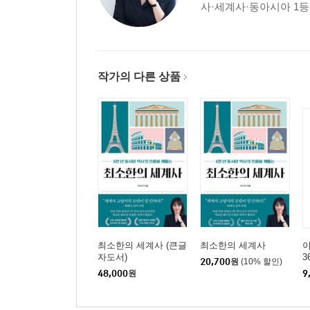
사·세계사·동아시아 1등을
| 들어가는 말 | 흩어진 지식의 흐름을 꿰어주는 첫
1부 서양사
작가의 다른 상품
1장 서양 고대사
고대 그리스: 지중해 세계의 시작
알렉산드로스 제국과 헬레니즘: 세계 시민주의의 
로마 제국: 공화정에서 제정으로, 팍스 로마나의 길
2장 서양 중세사
중세 서유럽: 봉건 사회의 등장
십자군전쟁: 이슬람 세계와 맞붙은 유럽
크리스트교와 비잔티움 제국: 교회의 분열에서 천
최소한의 세계사 (큰글
최소한의 세계사
자도서)
3
20,700
원
(10% 할인)
3장 서양 근세사
48,000
원
9
르네상스와 종교개혁: 과도기 근세의 서막
신항로 개척: 대항해 시대의 빛과 그림자