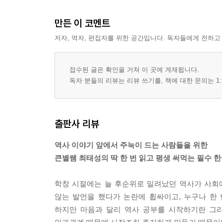
절대 왕정의 시대: 강한 군주들이 이끈 근세 유럽
만든 이 코멘트
4장 서양 근대사
저자, 역자, 편집자를 위한 공간입니다. 독자들에게 전하고
근대 사상과 시민 혁명: 사상의 발전으로 열린 혁명
근대 국민국가의 형성: 자유주의와 민족주의의 확
접수된 글은 확인을 거쳐 이 곳에 게재됩니다.
산업혁명과 제국주의: 자본주의의 확산과 사회주의
독자 분들의 리뷰는 리뷰 쓰기를, 책에 대한 문의는 1:
5장 서양 현대사
1차 세계대전: 세계 질서를 무너뜨린 전면전의 발발
출판사 리뷰
2차 세계대전: 전체주의의 폭주가 부른 또 한 번의 
냉전 체제: 이념이 갈라놓은 두 개의 세계
역사 이야기 앞에서 주눅이 드는 사람들을 위한
큰별쌤 최태성의 딱 한 번 읽고 평생 써먹는 필수 
2부 동양사
학창 시절에는 늘 후순위로 밀려났던 역사가 사회
6장 서아시아사
않는 발언을 했다가 논란에 휩싸이고, 누구나 한
고대 문명과 제국의 성립: 최초의 문명이 꽃핀 땅 
하지만 마음과 달리 역사 공부를 시작하기란 그리
이슬람 세계의 형성: 이슬람교에 기반한 왕조 국가