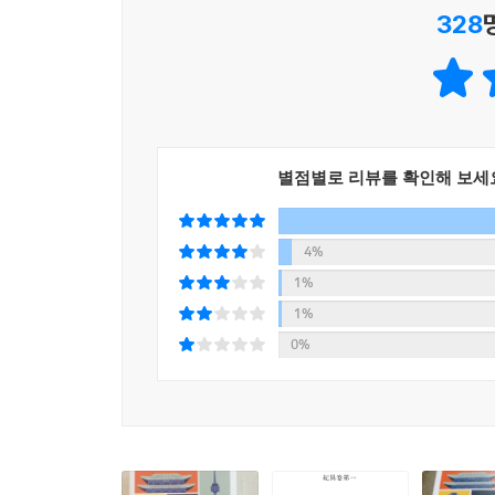
전국 통일과 막부 안정: 혼란한 전국 시대부터 번영
328
일본 근현대: 근대화와 제국주의
또한 한국사의 맥락을 꿰뚫을 수 있도록 고대부터
이후부터 현대에 이르는 근현대사는 사건을 중심
도판 출처
따라가는 것만으로도 한국사의 흐름이 일목요연하게
학창 시절 내내 역사를 배우고, 다양한 콘텐츠를
별점별로 리뷰를 확인해 보세
편견을 깰 차례다. 오늘 외워도 내일이면 잊어
한국사》가 역사의 망망대해 속에서 자꾸만 길을 
4%
대화에 자신감을 불어넣고, 콘텐츠를 더 깊이 이해
1%
세상을 읽는 통찰력을 키우는 교양 한국사 수업
1%
0%
빠르게 발전하는 현대 사회에서 역사가 이 시대
갖추기까지 어떤 격동의 과정을 겪어왔는지 알게 되
역사는 빛바랜 옛이야기가 아니라 세상을 이해하는
이 책이 역사적으로 중요한 인물과 사건뿐 아니라