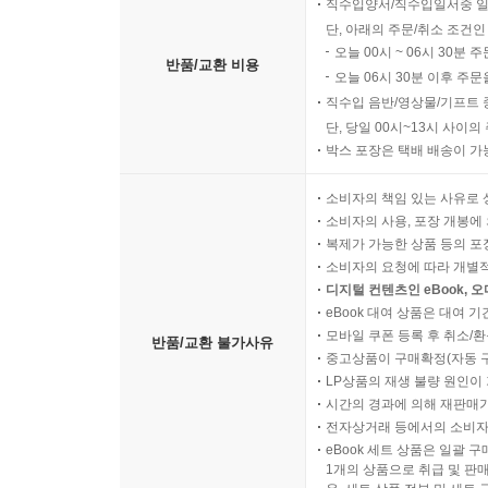
직수입양서/직수입일서중 일
단, 아래의 주문/취소 조건인
오늘 00시 ~ 06시 30분 
반품/교환 비용
오늘 06시 30분 이후 주문
직수입 음반/영상물/기프트 
단, 당일 00시~13시 사이
박스 포장은 택배 배송이 가
소비자의 책임 있는 사유로 
소비자의 사용, 포장 개봉에 
복제가 가능한 상품 등의 포장을 
소비자의 요청에 따라 개별
디지털 컨텐츠인 eBook, 
eBook 대여 상품은 대여 기
모바일 쿠폰 등록 후 취소/환
반품/교환 불가사유
중고상품이 구매확정(자동 
LP상품의 재생 불량 원인이 기
시간의 경과에 의해 재판매가
전자상거래 등에서의 소비자
eBook 세트 상품은 일괄 
1개의 상품으로 취급 및 판매