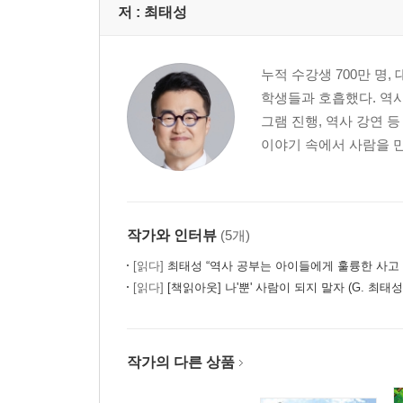
저 :
최태성
고려의 건국 : 한국사의 중세를 열다
거란과 여진의 침입 : 빛나는 외교 전략과 문벌의 
누적 수강생 700만 명
무신시대와 몽골의 침략 : 고려 역사의 분기점
학생들과 호흡했다. 역사
원 간섭기와 공민왕의 개혁 : 혼란을 넘어 새 시대로
그램 진행, 역사 강연 
이야기 속에서 사람을 만
4장 조선시대
조선의 건국 : 성리학 기반의 유교 국가를 꿈꾸며
조선 전기 태평성대 : 통치체제 확립과 문화 발전
작가와 인터뷰
(5개)
사림의 성장 : 유교 정신의 확산과 지방 선비들의 
임진왜란과 병자호란 : 조선 역사의 분기점
[읽다]
최태성 “역사 공부는 아이들에게 훌륭한 사고 훈련이
[읽다]
[책읽아웃] 나'뿐' 사람이 되지 말자 (G. 최태성
조선 후기 정치 변동 : 붕당 정쟁부터 환국까지
영·정조의 개혁 정치 : 조선 후기의 르네상스
조선의 쇠락 : 세도정치와 피폐한 민생
작가의 다른 상품
5장 근대