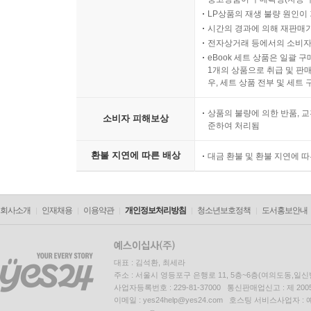
LP상품의 재생 불량 원인이 기
시간의 경과에 의해 재판매가
전자상거래 등에서의 소비자
eBook 세트 상품은 일괄 
1개의 상품으로 취급 및 판매
우, 세트 상품 전부 및 세트
상품의 불량에 의한 반품, 교
소비자 피해보상
준하여 처리됨
환불 지연에 따른 배상
대금 환불 및 환불 지연에 
회사소개
인재채용
이용약관
개인정보처리방침
청소년보호정책
도서홍보안내
대표 : 김석환, 최세라
주소 : 서울시 영등포구 은행로 11, 5층~6층(여의도동,일신
사업자등록번호 : 229-81-37000 통신판매업신고 : 제 200
이메일 : yes24help@yes24.com 호스팅 서비스사업자 :