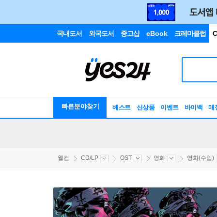
국내도서
외국도서
중고샵
eBook
크레마클럽
C
빠른분야찾기
베스트
신상품
이벤트
바이백
매
웰컴
CD/LP
OST
영화
영화(수입)