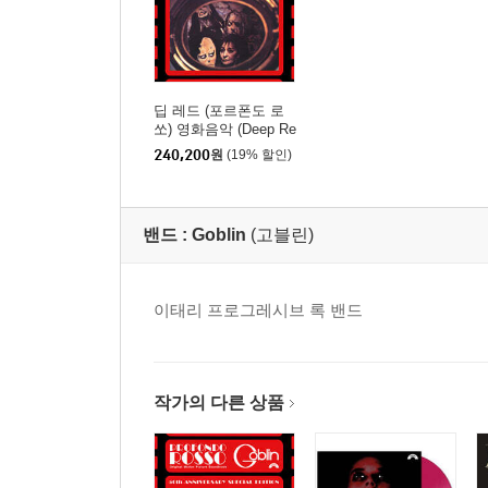
딥 레드 (포르폰도 로
쏘) 영화음악 (Deep Re
d (Profondo rosso) - Or
240,200
원
(19% 할인)
iginal Motion Picture S
oundtrack) [3LP 박스세
트]
밴드 :
Goblin
(고블린)
이태리 프로그레시브 록 밴드
작가의 다른 상품