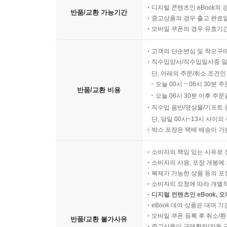
디지털 콘텐츠인 eBook의 
반품/교환 가능기간
중고상품의 경우 출고 완료일
모바일 쿠폰의 경우 유효기간(
고객의 단순변심 및 착오구
직수입양서/직수입일서중 일
단, 아래의 주문/취소 조건인
오늘 00시 ~ 06시 30분 
반품/교환 비용
오늘 06시 30분 이후 주문
직수입 음반/영상물/기프트 
단, 당일 00시~13시 사이
박스 포장은 택배 배송이 가
소비자의 책임 있는 사유로 
소비자의 사용, 포장 개봉에 
복제가 가능한 상품 등의 포장을 
소비자의 요청에 따라 개별
디지털 컨텐츠인 eBook, 
eBook 대여 상품은 대여 기
모바일 쿠폰 등록 후 취소/환
반품/교환 불가사유
중고상품이 구매확정(자동 