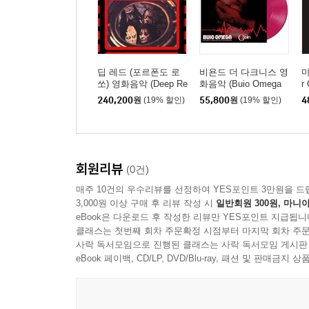
딥 레드 (포르폰도 로
비욘드 더 다크니스 영
마
쏘) 영화음악 (Deep Re
화음악 (Buio Omega
r
d (Profondo rosso) - Or
(Beyond the Darkness)
드
240,200
원
(19% 할인)
55,800
원
(19% 할인)
4
iginal Motion Picture S
OST by Goblin) [투명
oundtrack) [3LP 박스세
퍼플 컬러 LP]
트]
회원리뷰
(0건)
매주 10건의 우수리뷰를 선정하여 YES포인트 3만원을 드
3,000원 이상 구매 후 리뷰 작성 시
일반회원 300원, 마니아
eBook은 다운로드 후 작성한 리뷰만 YES포인트 지급됩니
클래스는 첫번째 회차 주문확정 시점부터 마지막 회차 주문
사락 독서모임으로 진행된 클래스는 사락 독서모임 게시판
eBook 페이백, CD/LP, DVD/Blu-ray, 패션 및 판매금