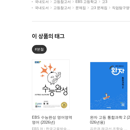
국내도서
고등참고서
EBS 고등학교
고3
국내도서
고등참고서
문제집
고3 문제집
직업탐구영
이 상품의 태그
#분철
EBS 수능완성 영어영역
완자 고등 통합과학 2 (2
영어 (2026년)
026년용)
EBS 저
한국교육방송공사
김은경,채규선,조향숙 등저
|