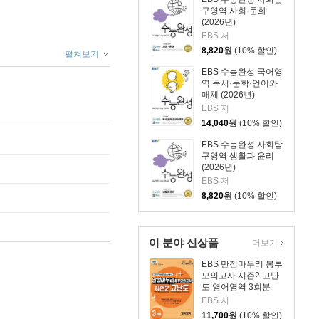
구영역 사회·문화
(2026년)
EBS 저
8,820
원
(10% 할인)
펼쳐보기
EBS 수능완성 국어영
역 독서·문학·언어와
매체 (2026년)
EBS 저
14,040
원
(10% 할인)
EBS 수능완성 사회탐
구영역 생활과 윤리
(2026년)
EBS 저
8,820
원
(10% 할인)
이 분야 신상품
더보기
EBS 만점마무리 봉투
모의고사 시즌2 고난
도 영어영역 3회분
(2026년)
EBS 저
11,700
원
(10% 할인)