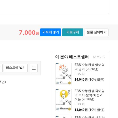
7,000
카트에 넣기
바로구매
분철 선택하기
원
이 분야 베스트셀러
더보기
EBS 수능완성 영어영
매
리스트에 넣기
역 영어 (2026년)
EBS 저
14,040
원
(10% 할인)
6년)
EBS 수능완성 국어영
역 독서·문학·화법과
작문 (2026년)
EBS 저
14,040
원
(10% 할인)
EBS 수능완성 사회탐