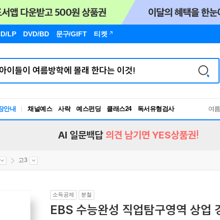
D/LP
DVD/BD
문구
/GIFT
티켓
장안내
채널예스
사락
예스펀딩
클래스24
독서유형검사
여
RBTI Lab
독서유형검사
AI 일문백답
의견 남기면 YES상품권!
고3
소득공제
분철
EBS 수능완성 직업탐구영역 상업 경