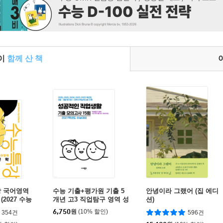
들이
함께 산 책
강 국어영역
수능 기출+평가원 기출 5
안녕이라 그랬어 (집 에디
 (2027 수능
개년 고3 직업탐구 영역 성
션)
공적인 직업생활 (2026년)
6,750
원
(10% 할인)
354건
596건