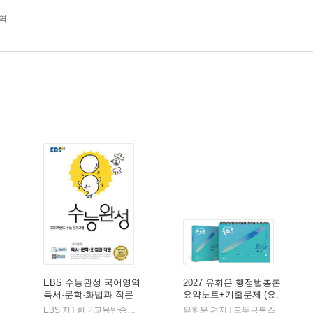
역
EBS 수능완성 국어영역
2027 유휘운 행정법총론
독서·문학·화법과 작문
요약노트+기출문제 (요.
(2026년)
플.)
비상교육
EBS 저
한국교육방송공사
유휘운 편저
모두공북스
|
|
|