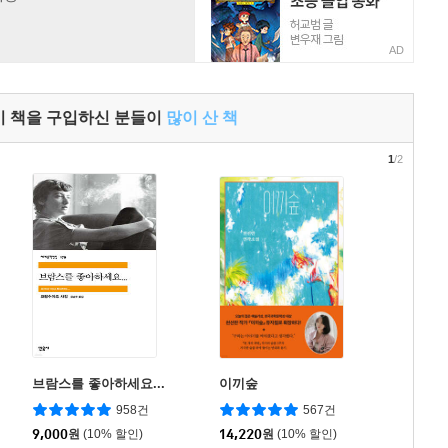
AD
이 책을 구입하신 분들이
많이 산 책
1
/2
브람스를 좋아하세요...
이끼숲
958건
567건
9,000
원
(10% 할인)
14,220
원
(10% 할인)