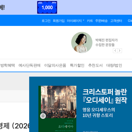
로그인
회원가입
마이페이지
카트
주문/배송
고객센터
Gl
름방학혜택
예사단독판매
이달의사은품
특가할인
추천도서
대량/법인
제 (2026년)
2027학년도 수능 연계교재