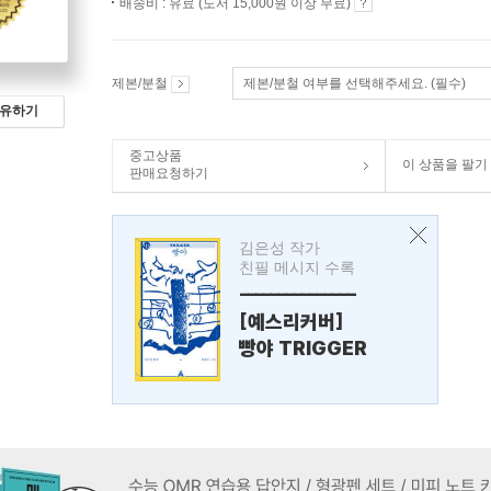
배송비 : 유료 (도서 15,000원 이상 무료)
제본/분철
제본/분철 여부를 선택해주세요. (필수)
유하기
중고상품
이 상품을 팔기
판매요청하기
김은성 작가
친필 메시지 수록
---------------
[예스리커버]
빵야 TRIGGER