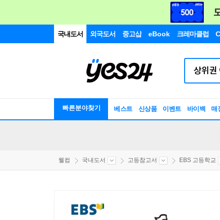
국내도서
외국도서
중고샵
eBook
크레마클럽
C
빠른분야찾기
베스트
신상품
이벤트
바이백
매
웰컴
국내도서
고등참고서
EBS 고등학교