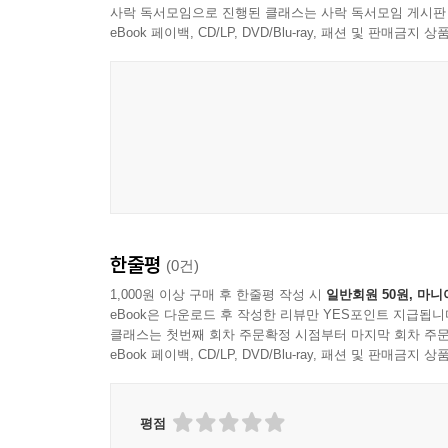
사락 독서모임으로 진행된 클래스는 사락 독서모임 게시판
5장 좌표 변환과 공간 참조 체계
eBook 페이백, CD/LP, DVD/Blu-ray, 패션 및 판매금
지리좌표와 투영좌표의 차이
공간 참조 체계의 적용 원리
지도 데이터의 좌표 변환 절차
서로 다른 데이터 간 위치 일치 방법
고도 기준과 수직 기준 처리
정밀도 유지와 오차 관리
6장 3차원 지도 시각화와 렌더링 구조
한줄평
(0건)
1,000원 이상 구매 후 한줄평 작성 시
일반회원 50원, 마니
장면 구성과 카메라 제어 방식
eBook은 다운로드 후 작성한 리뷰만 YES포인트 지급됩니
원근 표현과 화면 투영 처리
클래스는 첫번째 회차 주문확정 시점부터 마지막 회차 주문
eBook 페이백, CD/LP, DVD/Blu-ray, 패션 및 판매금
객체 표시 우선순위와 가시성 관리
조명과 그림자의 기본 처리 구조
텍스처와 재질의 시각적 표현
평점
렌더링 성능에 영향을 주는 요소