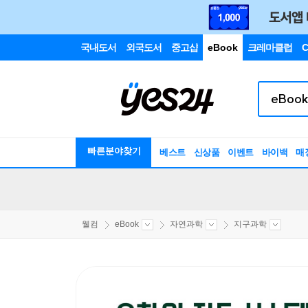
국내도서
외국도서
중고샵
eBook
크레마클럽
C
빠른분야찾기
베스트
신상품
이벤트
바이백
매
웰컴
eBook
자연과학
지구과학