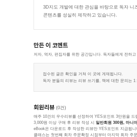
3장 공간 데이터 수집과 정제
3D지도 개발에 대한 관심을 바탕으로 독자 니
콘텐츠를 성실히 제작하고 있습니다.
원천 데이터의 종류와 특성
수치지형도와 영상 데이터 활용
건물 및 시설물 데이터 확보 방식
데이터 정합성 점검 절차
만든 이 코멘트
누락 데이터와 오류 데이터 처리
저자, 역자, 편집자를 위한 공간입니다. 독자들에게 전하고
3차원 지도 구축을 위한 전처리 기준
4장 3차원 지형과 객체의 생성 원리
접수된 글은 확인을 거쳐 이 곳에 게재됩니다.
독자 분들의 리뷰는 리뷰 쓰기를, 책에 대한 문의는 1:
지형 표면 생성 방식
고도값 기반 지형 모델 구성
건물 형상 생성 절차
회원리뷰
(0건)
도로와 기반시설의 입체 표현
매주 10건의 우수리뷰를 선정하여 YES포인트 3만원을 드
텍스처 적용 구조와 관리 방식
3,000원 이상 구매 후 리뷰 작성 시
일반회원 300원, 마니아
객체 간 배치와 중첩 처리 기준
eBook은 다운로드 후 작성한 리뷰만 YES포인트 지급됩니
클래스는 첫번째 회차 주문확정 시점부터 마지막 회차 주문