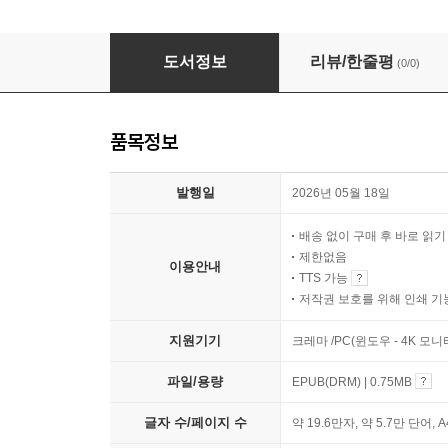
3차원 지도 시스템 설계와 개발
도서정보
리뷰/한줄평
(0/0)
품목정보
발행일
2026년 05월 18일
배송 없이 구매 후 바로 읽
제한없음
이용안내
TTS 가능
저작권 보호를 위해 인쇄 기
지원기기
크레마 /PC(윈도우 - 4K 모
파일/용량
EPUB(DRM) | 0.75MB
글자 수/페이지 수
약 19.6만자, 약 5.7만 단어, 