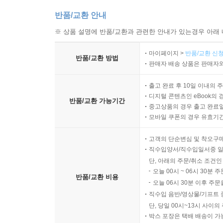
사용자 입력에 따른 화면 반응 구조
반품/교환 안내
9장 시스템 구현과 기능 통합
※ 상품 설명에 반품/교환과 관련한 안내가 있는경우 아래 
마이페이지 >
반품/교환 신청
데이터 계층과 서비스 계층의 연결
반품/교환 방법
판매자 배송 상품은 판매자와
화면 처리와 데이터 처리의 분리
기능 모듈 구성 방식
출고 완료 후 10일 이내의 
외부 시스템과의 연동 구조
디지털 콘텐츠인 eBook의 
반품/교환 가능기간
중고상품의 경우 출고 완료일
오류 처리와 예외 대응 방식
모바일 쿠폰의 경우 유효기간(
배포를 고려한 시스템 구성
고객의 단순변심 및 착오구
10장 품질 관리와 운영 기준
직수입양서/직수입일서중 일
단, 아래의 주문/취소 조건인
오늘 00시 ~ 06시 30분 
데이터 품질 점검 항목
반품/교환 비용
오늘 06시 30분 이후 주문
화면 표시 정확도 검토
직수입 음반/영상물/기프트 
성능 측정과 처리 속도 확인
단, 당일 00시~13시 사이
기능 동작의 일관성 검증
박스 포장은 택배 배송이 가