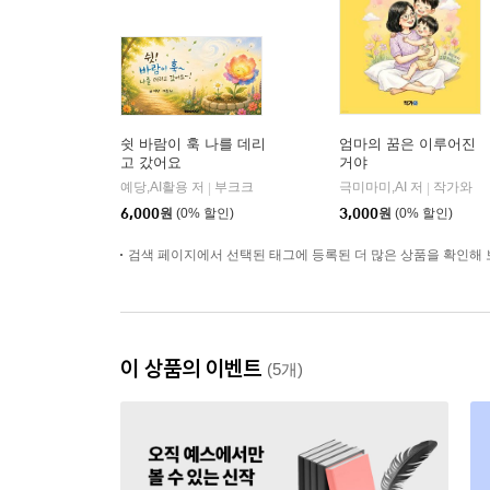
쉿 바람이 훅 나를 데리
엄마의 꿈은 이루어진
고 갔어요
거야
예당,AI활용 저
부크크
극미마미,AI 저
작가와
|
|
6,000
원
(0% 할인)
3,000
원
(0% 할인)
검색 페이지에서 선택된 태그에 등록된 더 많은 상품을 확인해 
이 상품의 이벤트
(5개)