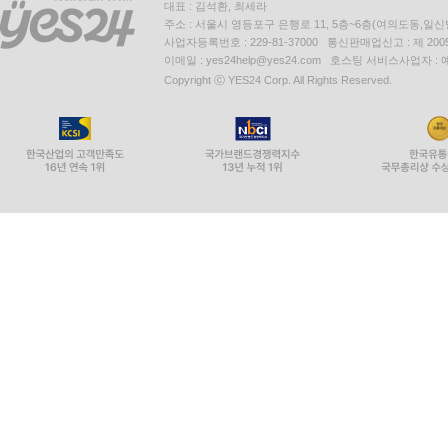
대표 : 김석환, 최세라
주소 : 서울시 영등포구 은행로 11, 5층~6층(여의도동,일신
사업자등록번호 : 229-81-37000 통신판매업신고 : 제 200
이메일 : yes24help@yes24.com 호스팅 서비스사업자 :
Copyright ⓒ YES24 Corp. All Rights Reserved.