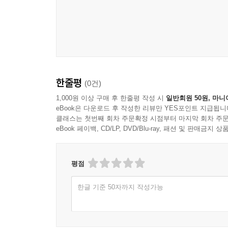
표면 질감이 시각에 주는 효과
색의 대비와 조화의 구성 원리
재료의 무게감과 공간 인상
배경과 구조물의 재질 표현 방식
6장 조명과 무대 공간의 관계
한줄평
(0건)
1,000원 이상 구매 후 한줄평 작성 시
일반회원 50원, 마니
빛이 공간의 형태를 드러내는 방식
eBook은 다운로드 후 작성한 리뷰만 YES포인트 지급됩니
밝기와 어둠이 만드는 장면의 차이
클래스는 첫번째 회차 주문확정 시점부터 마지막 회차 주문
eBook 페이백, CD/LP, DVD/Blu-ray, 패션 및 판매금
색온도에 따른 공간 분위기 변화
그림자가 주는 깊이와 긴장감
조명 방향이 공간 인식에 미치는 영향
평점
무대 구성과 조명 계획의 연계
한글 기준 50자까지 작성가능
7장 배경과 구조물의 구성
배경면의 역할과 시각적 기능