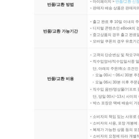
마이페이지 >
반품/교환 신청
선이 만드는 공간의 방향성
반품/교환 방법
판매자 배송 상품은 판매자와
면의 분할과 장면의 안정감
형태의 반복이 주는 질서
출고 완료 후 10일 이내의 
크기 차이가 만드는 강조 효과
디지털 콘텐츠인 eBook의 
반품/교환 가능기간
중고상품의 경우 출고 완료일
대칭과 비대칭의 시각적 차이
모바일 쿠폰의 경우 유효기간(
밀도와 여백이 만드는 장면의 호흡
고객의 단순변심 및 착오구
10장 무대디자인의 정리와 전달
직수입양서/직수입일서중 일
단, 아래의 주문/취소 조건인
오늘 00시 ~ 06시 30분 
구상 내용을 구조로 옮기는 과정
반품/교환 비용
오늘 06시 30분 이후 주문
공간 구성안을 정리하는 기준
직수입 음반/영상물/기프트 
장면별 변화 요소의 정리 방식
단, 당일 00시~13시 사이
전체 흐름을 고려한 무대 배열
박스 포장은 택배 배송이 가
공간 계획의 일관성을 점검하는 방법
공연 목적에 맞는 무대디자인의 정돈
소비자의 책임 있는 사유로 
소비자의 사용, 포장 개봉에 
복제가 가능한 상품 등의 포장을 
소비자의 요청에 따라 개별