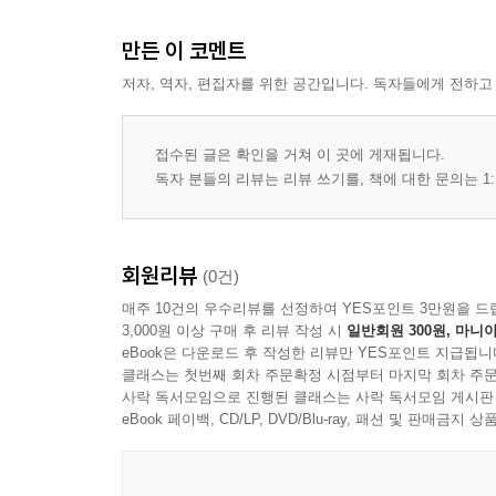
시선 집중을 위한 배치 원리
장면의 중심축을 만드는 방법
만든 이 코멘트
입장과 퇴장의 흐름 구성
저자, 역자, 편집자를 위한 공간입니다. 독자들에게 전하고
공간의 전후좌우가 주는 인식 차이
4장 장면 구성을 위한 공간 조직
접수된 글은 확인을 거쳐 이 곳에 게재됩니다.
독자 분들의 리뷰는 리뷰 쓰기를, 책에 대한 문의는 1:
장면의 목적에 따른 공간 분할
공간의 층위와 깊이 표현
비례와 균형을 고려한 배치
회원리뷰
(0건)
비어 있는 공간의 활용 방식
매주 10건의 우수리뷰를 선정하여 YES포인트 3만원을 드
장면 전환을 염두에 둔 구성
3,000원 이상 구매 후 리뷰 작성 시
일반회원 300원, 마니아
공간의 반복과 대비를 통한 구성감
eBook은 다운로드 후 작성한 리뷰만 YES포인트 지급됩니
클래스는 첫번째 회차 주문확정 시점부터 마지막 회차 주문
사락 독서모임으로 진행된 클래스는 사락 독서모임 게시판
5장 색채와 재료의 활용
eBook 페이백, CD/LP, DVD/Blu-ray, 패션 및 판매금
색채가 전달하는 정서와 분위기
공간 성격에 맞는 재료의 선택