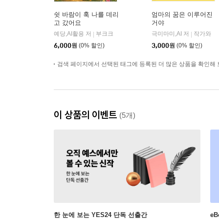
쉿 바람이 훅 나를 데리
엄마의 꿈은 이루어진
고 갔어요
거야
예당,AI활용 저
부크크
극미마미,AI 저
작가와
|
|
6,000
원
(0% 할인)
3,000
원
(0% 할인)
검색 페이지에서 선택된 태그에 등록된 더 많은 상품을 확인해 
이 상품의 이벤트
(5개)
한 눈에 보는 YES24 단독 선출간
e