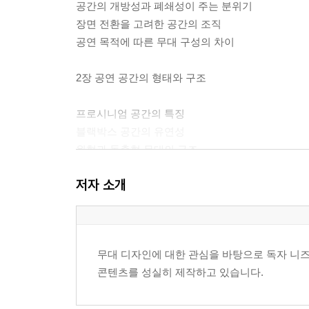
공간의 개방성과 폐쇄성이 주는 분위기
장면 전환을 고려한 공간의 조직
공연 목적에 따른 무대 구성의 차이
2장 공연 공간의 형태와 구조
프로시니엄 공간의 특징
블랙박스 공간의 유연성
원형과 돌출형 무대의 구조
복합 공연 공간의 구성 방식
저자 소개
무대 뒤편과 측면 공간의 역할
천장 높이와 깊이가 주는 공간 효과
3장 시선과 동선의 설계
무대 디자인에 대한 관심을 바탕으로 독자 니즈
콘텐츠를 성실히 제작하고 있습니다.
관객의 시선이 머무는 지점
배우의 이동 경로와 공간 리듬