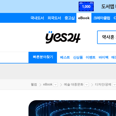
국내도서
외국도서
중고샵
eBook
크레마클럽
C
빠른분야찾기
베스트
신상품
이벤트
바이백
매
웰컴
eBook
예술 대중문화
디자인/공예