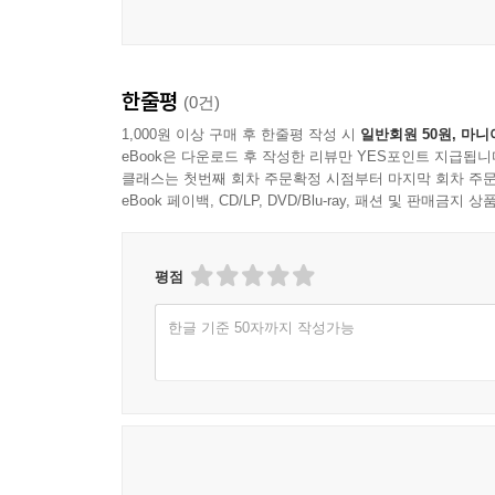
콘텐츠 흐름의 설계
정보 계층의 구성
텍스트와 시각 요소의 결합
페이지 간 연결 구조
한줄평
(0건)
정보의 명확한 전달 방식
1,000원 이상 구매 후 한줄평 작성 시
일반회원 50원, 마니
eBook은 다운로드 후 작성한 리뷰만 YES포인트 지급됩니
7장 지면 구성의 실제 형태
클래스는 첫번째 회차 주문확정 시점부터 마지막 회차 주문
eBook 페이백, CD/LP, DVD/Blu-ray, 패션 및 판매금
단일 페이지 구성 방식
다중 페이지 구성 원리
스프레드 디자인 구조
평점
칼럼 시스템의 적용
고정형과 유동형 레이아웃
한글 기준 50자까지 작성가능
페이지 전환의 흐름
8장 시각적 강조와 전달력
시각적 중심의 형성
강조 요소의 설정
대비를 통한 주목성 확보