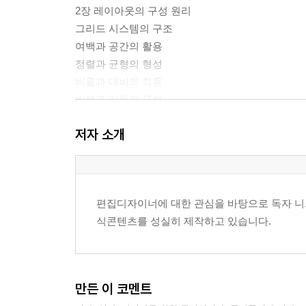
2장 레이아웃의 구성 원리
그리드 시스템의 구조
여백과 공간의 활용
정렬과 균형의 형성
비율과 대비의 적용
반복과 리듬의 구성
지면 내 시각적 질서
저자 소개
3장 타이포그래피의 구조
서체의 분류와 특징
문자 크기와 행간의 관계
편집디자이너에 대한 관심을 바탕으로 독자 니즈
문단 구성과 가독성
식콘텐츠를 성실히 제작하고 있습니다.
자간과 배열의 원리
텍스트 계층 구조 설정
본문과 제목의 관계
만든 이 코멘트
4장 이미지와 그래픽 요소