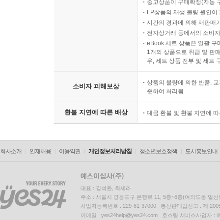
중고상품이 구매확정(자동 
LP상품의 재생 불량 원인이 기
시간의 경과에 의해 재판매가
전자상거래 등에서의 소비자
eBook 세트 상품은 일괄 
1개의 상품으로 취급 및 판매
우, 세트 상품 전부 및 세트
상품의 불량에 의한 반품, 교
소비자 피해보상
준하여 처리됨
환불 지연에 따른 배상
대금 환불 및 환불 지연에 
회사소개
인재채용
이용약관
개인정보처리방침
청소년보호정책
도서홍보안내
대표 : 김석환, 최세라
주소 : 서울시 영등포구 은행로 11, 5층~6층(여의도동,일신
사업자등록번호 : 229-81-37000 통신판매업신고 : 제 200
이메일 : yes24help@yes24.com 호스팅 서비스사업자 :