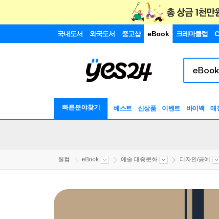
국내도서
외국도서
중고샵
eBook
크레마클럽
C
빠른분야찾기
베스트
신상품
이벤트
바이백
매
웰컴
eBook
예술 대중문화
디자인/공예