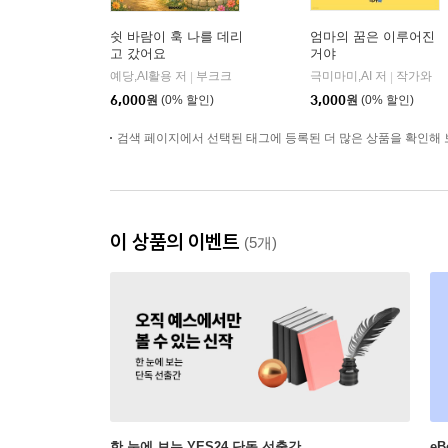
쉿 바람이 훅 나를 데리
엄마의 꿈은 이루어진
고 갔어요
거야
예당,AI활용 저
부크크
극미마미,AI 저
작가와
|
|
6,000
원
(0% 할인)
3,000
원
(0% 할인)
검색 페이지에서 선택된 태그에 등록된 더 많은 상품을 확인해 
이 상품의 이벤트
(5개)
한 눈에 보는 YES24 단독 선출간
e