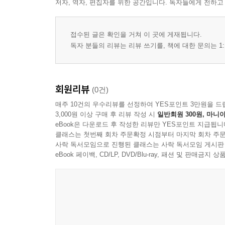
저자, 역자, 편집자를 위한 공간입니다. 독자들에게 전하고
이미지의 역할과 기능
사진과 일러스트의 사용
그래픽 요소의 배치
접수된 글은 확인을 거쳐 이 곳에 게재됩니다.
이미지와 텍스트의 관계
독자 분들의 리뷰는 리뷰 쓰기를, 책에 대한 문의는 1:
시각적 강조와 포인트
이미지 비율과 크기 조정
회원리뷰
(0건)
5장 색채의 적용
매주 10건의 우수리뷰를 선정하여 YES포인트 3만원을 드
색의 기본 구성 요소
3,000원 이상 구매 후 리뷰 작성 시
일반회원 300원, 마니아
색상 대비와 조화
eBook은 다운로드 후 작성한 리뷰만 YES포인트 지급됩니
클래스는 첫번째 회차 주문확정 시점부터 마지막 회차 주문
색의 시각적 영향
사락 독서모임으로 진행된 클래스는 사락 독서모임 게시판
정보 전달과 색의 역할
eBook 페이백, CD/LP, DVD/Blu-ray, 패션 및 판매금
배경과 전경의 관계
색의 반복과 통일성
6장 정보 구조화와 편집 방식
정보의 분류와 정리