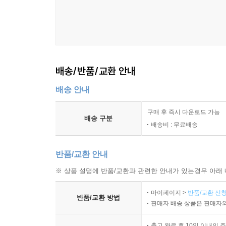
시선 유도의 설계
정보 우선순위 표현
구성 요소의 집중과 분산
9장 일관성과 시스템 구축
배송/반품/교환 안내
디자인 규칙의 설정
배송 안내
반복 요소의 적용
스타일의 통일성
구매 후 즉시 다운로드 가능
지면 간 연속성 유지
배송 구분
배송비 : 무료배송
구성 요소의 표준화
시각적 시스템의 구축
반품/교환 안내
10장 편집디자인 결과물 구성
※ 상품 설명에 반품/교환과 관련한 안내가 있는경우 아래 
출판물의 형태와 구조
마이페이지 >
반품/교환 신청
매체별 편집 방식 차이
반품/교환 방법
판매자 배송 상품은 판매자와
인쇄를 고려한 디자인 요소
디지털 매체에서의 구성
출고 완료 후 10일 이내의 