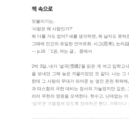
책 속으로
덧붙이기는,
‘사람은 왜 사람인가?’
뭐 다를 거도 없어? 새를 생각하면, 뭐 날지도 못하
그때에 인간의 유일한 언어유희. 사고(思考), 논리(
--- p.16 「1권, 여는 글」 중에서
2박 3일, 내가 ‘설국(雪國)’을 읽은 게 여고 입
을 보내던 그해 늦은 겨울이었던 것 같다. 나는 
한데 그 사랑의 무대가 되어준 눈 덮인 온천 취락
과 따스함의 극한 대비는 정서의 가늘었지만 깊은, 
러러 무한의 영원을 모색한다. 헛수고, 난데없는 
‘설국’은 겨울철에 읽도록 장려하곤 했다. 가뜩이나 
눈 덮인 가평에서의 2박 3일은 짧게 지나갔다. 그 
서 보낸 그것은 이미 시간이 아니었다. 내가 ‘설국’