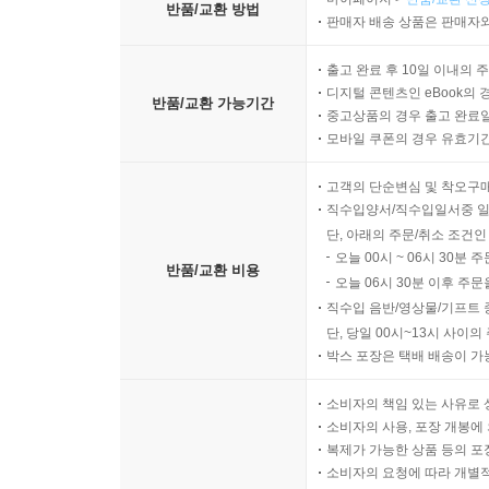
반품/교환 방법
판매자 배송 상품은 판매자와
출고 완료 후 10일 이내의 
디지털 콘텐츠인 eBook의 
반품/교환 가능기간
중고상품의 경우 출고 완료일
모바일 쿠폰의 경우 유효기간(
고객의 단순변심 및 착오구
직수입양서/직수입일서중 일
단, 아래의 주문/취소 조건인
오늘 00시 ~ 06시 30분 
반품/교환 비용
오늘 06시 30분 이후 주문
직수입 음반/영상물/기프트 
단, 당일 00시~13시 사이
박스 포장은 택배 배송이 가
소비자의 책임 있는 사유로 
소비자의 사용, 포장 개봉에 
복제가 가능한 상품 등의 포장을 
소비자의 요청에 따라 개별