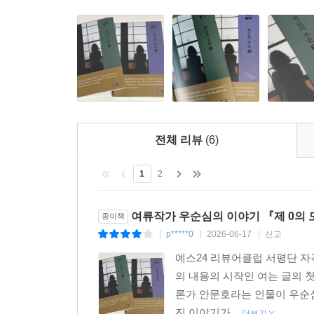
전체 리뷰
(6)
1
2
여류작가 우순심의 이야기 『제 0의 
종이책
p*****0
2026-06-17
신고
|
|
|
예스24 리뷰어클럽 서평단 자
의 내용의 시작인 여는 글의 
론가 안문호라는 인물이 우순심
진 이야기가...
더보기