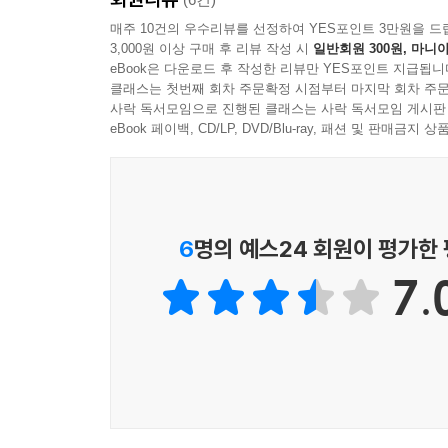
매주 10건의 우수리뷰를 선정하여 YES포인트 3만원을 드
3,000원 이상 구매 후 리뷰 작성 시
일반회원 300원, 마니아
우순심이라는 인물이 오래 남는 이유는 이 작품의
eBook은 다운로드 후 작성한 리뷰만 YES포인트 지급됩니
계절, 강과 별빛, 길과 발코니 같은 이미지들은 
클래스는 첫번째 회차 주문확정 시점부터 마지막 회차 주문
읽으면 다 담기지 않는다. 한 문장 한 문장 사이에
사락 독서모임으로 진행된 클래스는 사락 독서모임 게시판
물음은 이 작품 전체를 관통하는 질문이기도 하다.
eBook 페이백, CD/LP, DVD/Blu-ray, 패션 및 판매금
붙들고 간다.
1권의 마지막에 이르러 독자는 제목을 다시 보게 된
가리키는 말에 가깝다. 존경과 경멸, 사랑과 미움
6
명의 예스24 회원이 평가한
출발점이다. 이 작품은 쉽게 이해되는 인물보다 오
7.
사랑의 눈부심과 그 폐허까지 함께 들여다보고 싶은