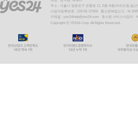
대표 : 김석환, 최세라
주소 : 서울시 영등포구 은행로 11, 5층~6층(여의도동,일신
사업자등록번호 : 229-81-37000 통신판매업신고 : 제 200
이메일 : yes24help@yes24.com 호스팅 서비스사업자 :
Copyright ⓒ YES24 Corp. All Rights Reserved.