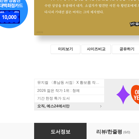
미리보기
사이즈비교
공유하기
뮤지컬 〈휴남동 서점〉X 황보름 작가 북토크
2026 젊은 작가 1위 : 청예
기간 한정 특가 도서
오직, 예스24에서만
제0의 모순 1
도서정보
리뷰/한줄평
(6/0)