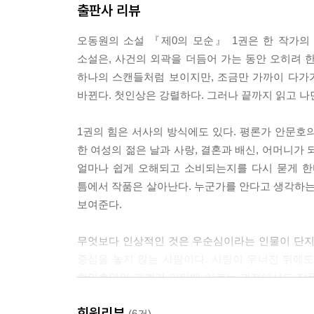
출판사 리뷰
로부터 떨어져 나온 공간의 세계였다. 짧지도 않고 자
그렇듯 거기에 영원(永遠)이 있었다.
오동원의 소설 『제0의 모순』 1권은 한 작가의
소설은, 사건의 외곽을 더듬어 가는 동안 오히려 한
--- p.88 「1권」 중에서
하나의 스캔들처럼 보이지만, 조금만 가까이 다가
바뀐다. 첫인상은 강렬하다. 그러나 끝까지 읽고 나
1권의 힘은 서사의 방식에도 있다. 평론가 안문호
한 여성의 젊은 날과 사랑, 결혼과 배신, 어머니가
얼마나 쉽게 오해되고 소비되는지를 다시 묻게 한
틈에서 작품은 살아난다. 누군가를 안다고 생각하는
보여준다.
무엇보다 인상적인 것은 우순심이라는 인물이 단지
중심을 놓지 않는 사람이다. 사랑이 무너진 뒤에도 
황민호와의 관계가 파탄에 이르는 과정에서도 작품
사람을 붙들고, 그 기억이 또 어떻게 삶을 버티
회원리뷰
계절을 통과하며 조금씩 모습을 드러내는 인물에 가
(6건)