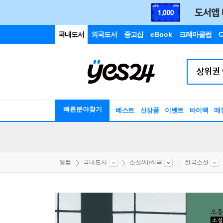
국내도서
외국도서
중고샵
eBook
크레마클럽
C
빠른분야찾기
베스트
신상품
이벤트
바이백
매
웰컴
국내도서
소설/시/희곡
한국소설