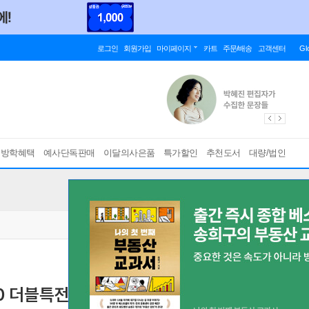
로그인
회원가입
마이페이지
카트
주문/배송
고객센터
Gl
름방학혜택
예사단독판매
이달의사은품
특가할인
추천도서
대량/법인
0 더블특전판
[ 초판한정부록 : 일러스트 엽서 + 더블특전 PP 일러스