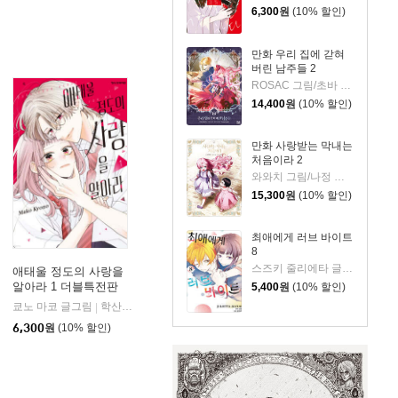
6,300
원
(10% 할인)
만화 우리 집에 갇혀
버린 남주들 2
ROSAC 그림/초바 글/김지아 원저
14,400
원
(10% 할인)
만화 사랑받는 막내는
처음이라 2
와와치 그림/나정 글/미래나비 원저
15,300
원
(10% 할인)
최애에게 러브 바이트
8
스즈키 줄리에타 글그림
애태울 정도의 사랑을
알아라 1 더블특전판
5,400
원
(10% 할인)
쿄노 마코 글그림
학산문화사
|
6,300
원
(10% 할인)