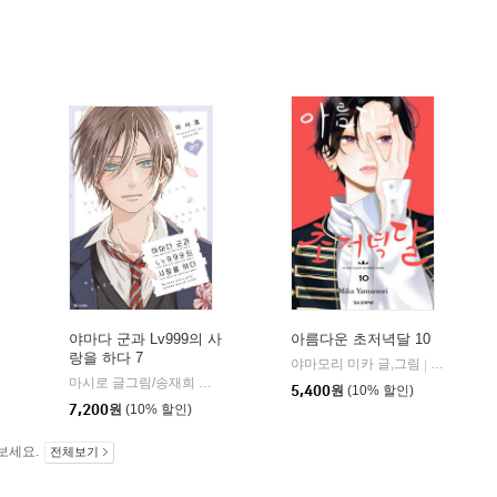
야마다 군과 Lv999의 사
아름다운 초저녁달 10
랑을 하다 7
야마모리 미카 글,그림
학산문화사
|
)
마시로 글그림/송재희 역
디앤씨미디어(D&C미디어)
|
5,400
원
(10% 할인)
7,200
원
(10% 할인)
보세요.
전체보기