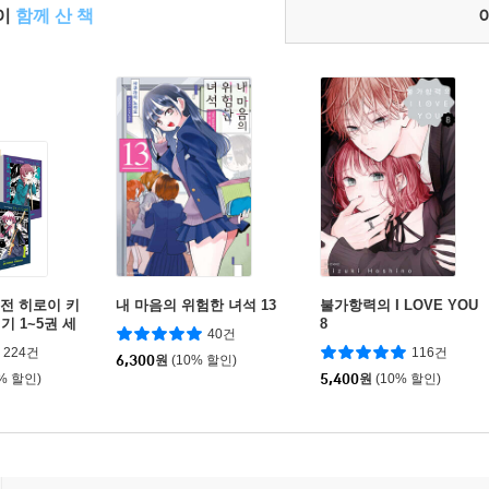
들이
함께 산 책
외전 히로이 키
내 마음의 위험한 녀석 13
불가항력의 I LOVE YOU
 1~5권 세
8
40건
224건
116건
6,300
원
(10% 할인)
0% 할인)
5,400
원
(10% 할인)