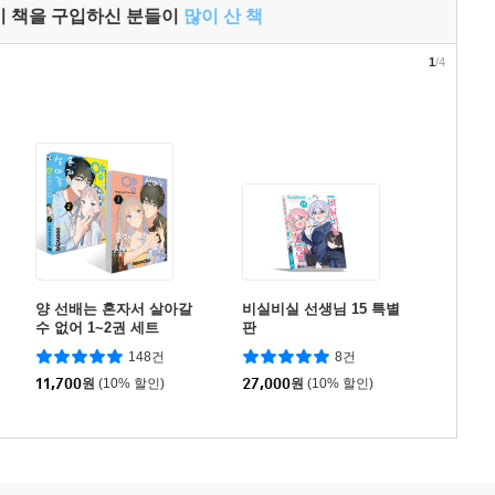
이 책을 구입하신 분들이
많이 산 책
1
/4
양 선배는 혼자서 살아갈
비실비실 선생님 15 특별
수 없어 1~2권 세트
판
148건
8건
11,700
원
(10% 할인)
27,000
원
(10% 할인)