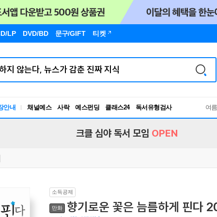
D/LP
DVD/BD
문구
/GIFT
티켓
장안내
채널예스
사락
예스펀딩
클래스24
독서유형검사
여
RBTI Lab
독서유형검사
크클 심야 독서 모임
OPEN
소득공제
향기로운 꽃은 늠름하게 핀다 2
만화