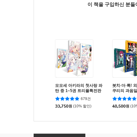
이 책을 구입하신 분
모모세 아키라의 첫사랑 파
봇치·더·록! 
탄 중 1~5권 트리플특전판
쿠리의 과음일기
세트
트
679건
33,750
원
(10% 할인)
40,500
원
(1