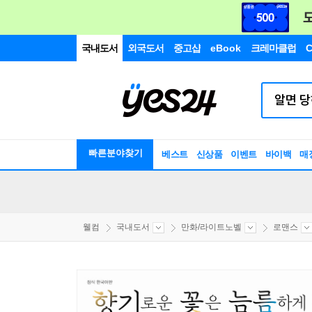
국내도서
외국도서
중고샵
eBook
크레마클럽
C
빠른분야찾기
베스트
신상품
이벤트
바이백
매
웰컴
국내도서
만화/라이트노벨
로맨스