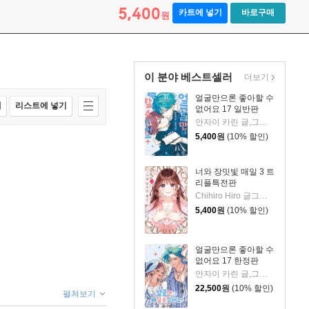
5,400
카트에 넣기
바로구매
원
이 분야 베스트셀러
더보기
얼굴만으론 좋아할 수
매
리스트에 넣기
없어요 17 일반판
안자이 카린 글,그림/이소연 역
5,400
원
(10% 할인)
너와 장밋빛 매일 3 트
리플특전판
Chihiro Hiro 글그림/이소연 역
5,400
원
(10% 할인)
얼굴만으론 좋아할 수
없어요 17 한정판
안자이 카린 글,그림/이소연 역
22,500
원
(10% 할인)
펼쳐보기