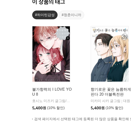
이 상품의 태그
#하이틴감성
#청춘이니까
불가항력의 I LOVE YO
향기로운 꽃은 늠름하게
U 8
핀다 20 더블특전판
호시노 미즈키 글그림/김서은 역
서울미디어코믹스(서울문화사
미카미 사카 글그림
대원
|
|
5,400
원
(10% 할인)
5,400
원
(10% 할인)
검색 페이지에서 선택된 태그에 등록된 더 많은 상품을 확인해 