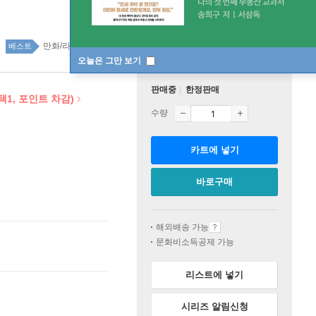
만화/라이트노벨 99위
국내도서 top20 1주
베스트
오늘은 그만 보기
판매중
한정판매
(택1, 포인트 차감)
수량
카트에 넣기
바로구매
해외배송 가능
문화비소득공제 가능
리스트에 넣기
시리즈 알림신청