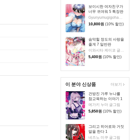
보이시한 여자친구가
너무 귀여워 5 특장판
Gyunyumugigohan 글,그림/심이슬 역
10,800
원
(10% 할인)
숨막힐 정도의 사랑을
줄게 7 일반판
이와시타 케이코 글그림
5,400
원
(10% 할인)
이 분야 신상품
더보기
건방진 갸루 누나를
참교육하는 이야기 1
에가키 누마 글그림
5,850
원
(10% 할인)
그리고 히어로와 거짓
말을 한다 1
네즈노 미쿠 글그림