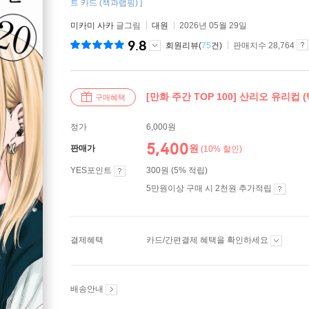
트 카드 (책과랩핑) ]
미카미 사카
글그림
대원
2026년 05월 29일
9.8
회원리뷰(
75
건)
판매지수 28,764
[만화 주간 TOP 100] 산리오 유리컵 
구매혜택
정가
6,000원
5,400
원
판매가
(10% 할인)
YES포인트
300원 (5% 적립)
5만원이상 구매 시 2천원 추가적립
결제혜택
카드/간편결제 혜택을 확인하세요
배송안내