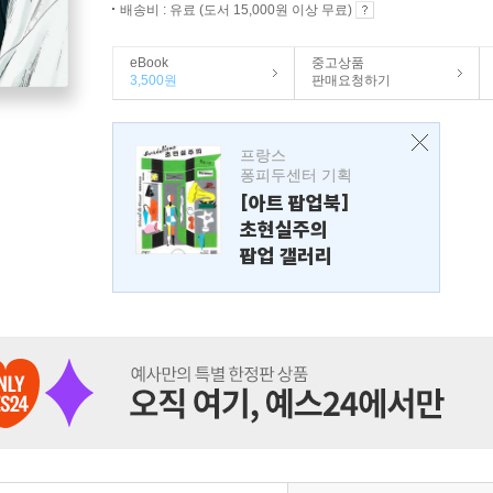
배송비 : 유료 (도서 15,000원 이상 무료)
eBook
중고상품
3,500원
판매요청하기
프랑스
퐁피두센터 기획
[아트 팝업북]
초현실주의
팝업 갤러리