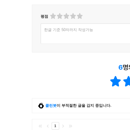
eBook 페이백, CD/LP, DVD/Blu-ray, 패션 및 판매금
평점
한글 기준 50자까지 작성가능
6
명
클린봇
이 부적절한 글을 감지 중입니다.