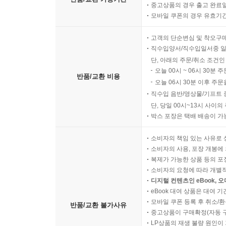
디지털 콘텐츠인 eBook의 
반품/교환 가능기간
중고상품의 경우 출고 완료일
모바일 쿠폰의 경우 유효기간(
고객의 단순변심 및 착오구
직수입양서/직수입일서중 일
단, 아래의 주문/취소 조건인
오늘 00시 ~ 06시 30분 
반품/교환 비용
오늘 06시 30분 이후 주문
직수입 음반/영상물/기프트 
단, 당일 00시~13시 사이
박스 포장은 택배 배송이 가
소비자의 책임 있는 사유로 
소비자의 사용, 포장 개봉에 
복제가 가능한 상품 등의 포장을 
소비자의 요청에 따라 개별
디지털 컨텐츠인 eBook, 
eBook 대여 상품은 대여 기
모바일 쿠폰 등록 후 취소/환
반품/교환 불가사유
중고상품이 구매확정(자동 