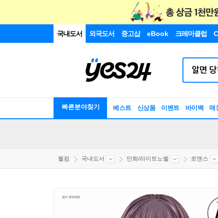
국내도서
외국도서
중고샵
eBook
크레마클럽
C
빠른분야찾기
베스트
신상품
이벤트
바이백
매
웰컴
국내도서
만화/라이트노벨
로맨스