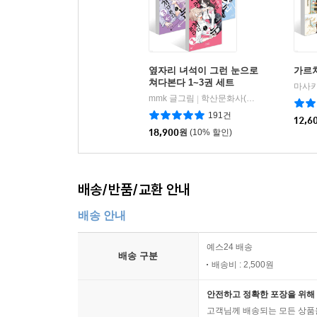
옆자리 녀석이 그런 눈으로
가르쳐
쳐다본다 1~3권 세트
mmk 글그림
학산문화사(단행본)
|
191건
12,6
18,900
원
(10% 할인)
배송/반품/교환 안내
배송 안내
예스24 배송
배송 구분
배송비 : 2,500원
안전하고 정확한 포장을 위해 