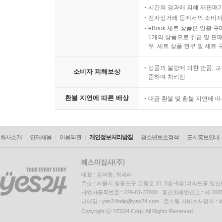
LP상품의 재생 불량 원인이 기
시간의 경과에 의해 재판매가
전자상거래 등에서의 소비자
eBook 세트 상품은 일괄 
1개의 상품으로 취급 및 판매
우, 세트 상품 전부 및 세트
상품의 불량에 의한 반품, 교
소비자 피해보상
준하여 처리됨
환불 지연에 따른 배상
대금 환불 및 환불 지연에 
회사소개
인재채용
이용약관
개인정보처리방침
청소년보호정책
도서홍보안내
대표 : 김석환, 최세라
주소 : 서울시 영등포구 은행로 11, 5층~6층(여의도동,일신
사업자등록번호 : 229-81-37000 통신판매업신고 : 제 200
이메일 : yes24help@yes24.com 호스팅 서비스사업자 :