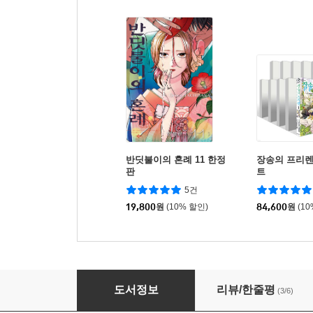
반딧불이의 혼례 11 한정
장송의 프리렌 
판
트
5건
19,800
원
(10% 할인)
84,600
원
(1
향기로운 꽃은 늠름하게 핀다 19 일반판
도서정보
리뷰/한줄평
(3/6)