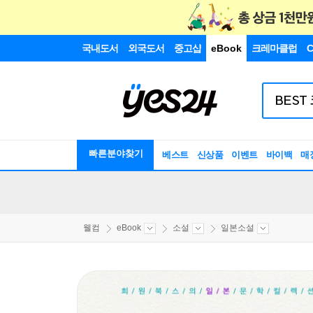
국내도서
외국도서
중고샵
eBook
크레마클럽
C
빠른분야찾기
베스트
신상품
이벤트
바이백
매
웰컴
eBook
소설
일본소설