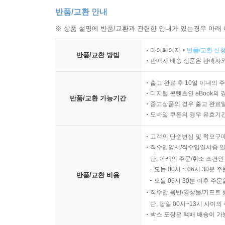
반품/교환 안내
※ 상품 설명에 반품/교환과 관련한 안내가 있는경우 아래 
마이페이지 >
반품/교환 신청
반품/교환 방법
판매자 배송 상품은 판매자와
출고 완료 후 10일 이내의 
디지털 콘텐츠인 eBook의 
반품/교환 가능기간
중고상품의 경우 출고 완료일
모바일 쿠폰의 경우 유효기간(
고객의 단순변심 및 착오구
직수입양서/직수입일서중 일
단, 아래의 주문/취소 조건인
오늘 00시 ~ 06시 30분 
반품/교환 비용
오늘 06시 30분 이후 주문
직수입 음반/영상물/기프트 
단, 당일 00시~13시 사이
박스 포장은 택배 배송이 가