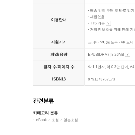
배송 없이 구매 후 바로 읽
제한없음
이용안내
TTS 가능
저작권 보호를 위해 인쇄 기
지원기기
크레마 /PC(윈도우 - 4K 모
파일/용량
EPUB(DRM) | 8.26MB
글자 수/페이지 수
약 1.1만자, 약 0.3만 단어, A
ISBN13
9791173767173
관련분류
카테고리 분류
eBook
소설
일본소설