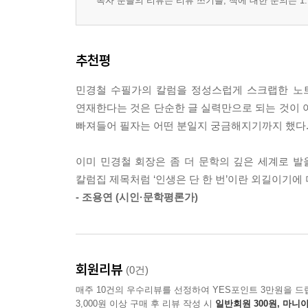
독자 분들의 리뷰는 리뷰 쓰기를, 책에 대한 문의는 1:
베트남 여행 3 104
베트남 여행 4 107
베트남 여행 5 109
추천평
베트남 여행 6 112
“세상에서 제일 무서운 것이 세월” 115
민경철 수필가의 칼럼을 정성스럽게 스크랩한 노트
고독한 육상 선수 1 118
연재한다는 것은 단순한 글 실력만으로 되는 것이 
고독한 육상선수 2 121
빠져들어 필자는 어떤 분일지 궁금해지기까지 했다
고독한 육상 선수 3 124
나도 아내가 있었으면 좋겠다? 127
이미 민경철 회장은 좀 더 문학의 깊은 세계로 발
신세대 가수들이 온다 130
칼럼집 제목처럼 ‘인생은 단 한 번’이란 외길이기에
힘을 기르자 133
- 조용연 (시인·문학평론가)
회장이라는 직책 136
10대 시절 여의도에서 139
인생의 아쉬움 142
회원리뷰
식당 개업에 관하여 146
(0건)
6번째 태국 여행 1 149
매주 10건의 우수리뷰를 선정하여 YES포인트 3만원을 드
6번째 태국 여행 2 152
3,000원 이상 구매 후 리뷰 작성 시
일반회원 300원, 마니아