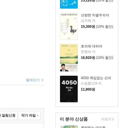
15,120
원
(10% 할인)
선량한 차별주의자
김지혜 저
15,300
원
(10% 할인)
호의에 대하여
문형배 저
16,920
원
(10% 할인)
4050 책임없는 선의
펼쳐보기
드럼통119 저
11,900
원
 알림신청
작가 파일
이 분야 신상품
더보기
폭발하는 아이들