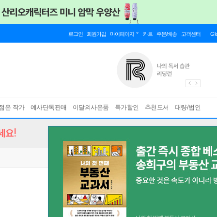
로그인
회원가입
마이페이지
카트
주문/배송
고객센터
Gl
젊은 작가
예사단독판매
이달의사은품
특가할인
추천도서
대량/법인
세요!