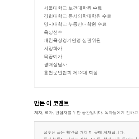
자녀 교육 51
서울대학교 보건대학원 수료
대장암 3기 병실 일기 1 54
경희대학교 동서의학대학원 수료
대장암 3기 병실 일기 2 57
명지대학교 부동산대학원 수료
대장암 3기 병실 일기 3 60
육상선수
대장암 3기 병실 일기 4 63
대한육상경기연맹 심판위원
대장암 3기 병실 일기 5 66
서양화가
대장암 3기 병실 일기 6 69
목공예가
축제 72
경매상담사
내가 만약 의사라면 75
홍천문인협회 제12대 회장
시련은 누구에게나 78
스포츠맨십 81
죽음 84
추석 87
만든 이 코멘트
배움 90
저자, 역자, 편집자를 위한 공간입니다. 독자들에게 전하고
어느 날 갑자기는 없는 법 93
고부갈등 95
베트남 여행 1 98
접수된 글은 확인을 거쳐 이 곳에 게재됩니다.
베트남 여행 2 101