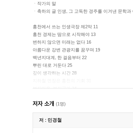
ㆍ작가의 말
ㆍ축하의 글 인생, 그 고독한 경주를 이겨낸 문학과 
홍천에서 쓰는 인생극장 제2막 11
홍천 경제는 땀으로 시작해야 13
변하지 않으면 미래는 없다 16
아름다운 강변 관광지를 꿈꾸며 19
백년지대계, 한 걸음부터 22
뿌린 대로 거둔다 25
깊이 생각하는 시간 28
지하철 연장은 홍천의 기회 31
복지마을, 복지국가 34
굴곡 있는 인생 37
저자 소개
우리도 할 수 있다 39
(1명)
세상에서 가장 중요한 것 42
나무는 뿌리가 먼저 늙고, 사람은 다리가 먼저 늙는다.
저 :
민경철
유통은 ‘종합예술’ 48