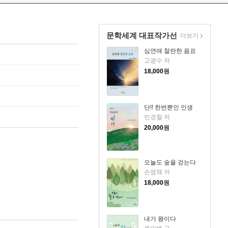
문학세계 대표작가선
더보기
심연애 찰란한 음표
고광수 저
18,000
원
단!! 한번뿐인 인생
민경철 저
20,000
원
오늘도 숲을 걷는다
손영채 저
18,000
원
내가 왕이다