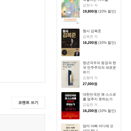
김현수 저
19,800
원
(10% 할인)
형사 김복준
김복준 저
16,200
원
(10% 할인)
청년극우의 등장과 한
국 민주주의의 새로운
위기
김형태 저
27,000
원
대한민국은 왜 스스로
를 멈추지 못하는가
코멘트 쓰기
김일한 저
16,200
원
(10% 할인)
엄마 아빠 어디에 모
셔야 하나