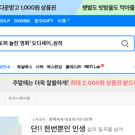
D/LP
DVD/BD
문구
/GIFT
티켓
독서유형검사
RBTI Lab
장안내
채널예스
사락
예스펀딩
클래스24
독서유형검사
주말에는 더욱 알뜰하게!
최대 2,000원 상품권 받으
한국사회비평
문학세계 대표작가선-1079
소득공제
단!! 한번뿐인 인생
삶의 질곡을 넘어