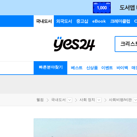
국내도서
외국도서
중고샵
eBook
크레마클럽
C
빠른분야찾기
베스트
신상품
이벤트
바이백
매
웰컴
국내도서
사회 정치
사회비평/비판