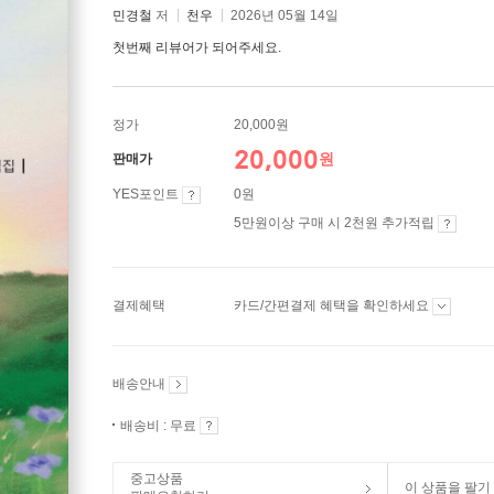
민경철
저
천우
2026년 05월 14일
첫번째 리뷰어가 되어주세요.
정가
20,000원
20,000
원
판매가
YES포인트
0원
5만원이상 구매 시 2천원 추가적립
결제혜택
카드/간편결제 혜택을 확인하세요
배송안내
배송비 : 무료
중고상품
이 상품을 팔기