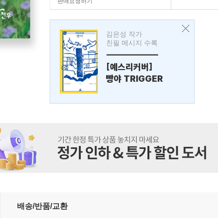
판매요청하기
김은성 작가
친필 메시지 수록
---------------
[예스리커버]
빵야 TRIGGER
배송/반품/교환