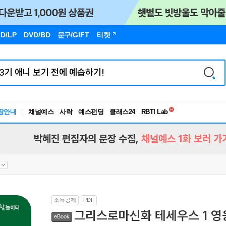
D/LP
DVD/BD
문구
/GIFT
티켓
독서유형검사
RBTI Lab
장안내
채널예스
사락
예스펀딩
클래스24
독서유형검사
박혜진 편집자의 문장 수집,
채널예스 1화 보러 가
소득공제
PDF
그리스로마신화 테세우스 1 영
eBook