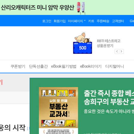
로그인
회원가입
마이페이지
카트
주문/배송
고객센터
Gl
쿠폰받기
단독선출간
eBook필기방법
eBook리더기
디지털머니
기
웅의 시작
[ PDF ]