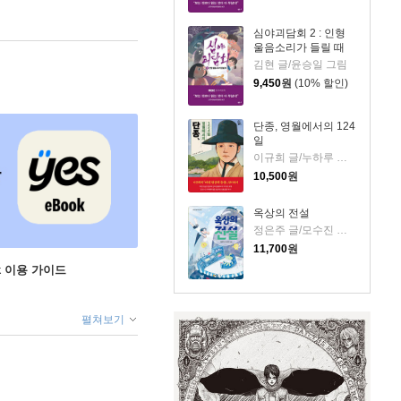
심야괴담회 2 : 인형
울음소리가 들릴 때
김현 글/윤승일 그림
9,450
원
(10% 할인)
단종, 영월에서의 124
일
이규희 글/누하루 그림
10,500
원
옥상의 전설
정은주 글/모수진 그림
11,700
원
ok 이용 가이드
펼쳐보기