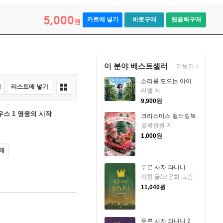
5,000
카트에 넣기
바로구매
원클릭구매
원
이 분야 베스트셀러
더보기
소리를 모으는 아이
매
리스트에 넣기
리엘 저
9,900
원
스 1 영웅의 시작
크리스마스 컬러링북
골목정원 저
1,000
원
매
푸른 사자 와니니
이현 글/오윤화 그림
11,040
원
푸른 사자 와니니 2