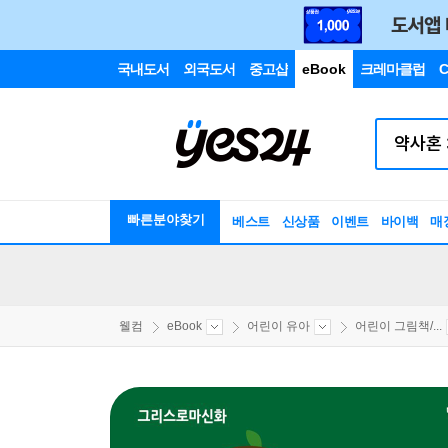
국내도서
외국도서
중고샵
eBook
크레마클럽
C
빠른분야찾기
베스트
신상품
이벤트
바이백
매
웰컴
eBook
어린이 유아
어린이 그림책/...