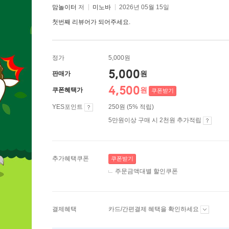
맘놀이터
저
미노바
2026년 05월 15일
첫번째 리뷰어가 되어주세요.
정가
5,000원
5,000
원
판매가
4,500
원
쿠폰혜택가
쿠폰받기
YES포인트
250원 (5% 적립)
5만원이상 구매 시 2천원 추가적립
추가혜택쿠폰
쿠폰받기
주문금액대별 할인쿠폰
결제혜택
카드/간편결제 혜택을 확인하세요