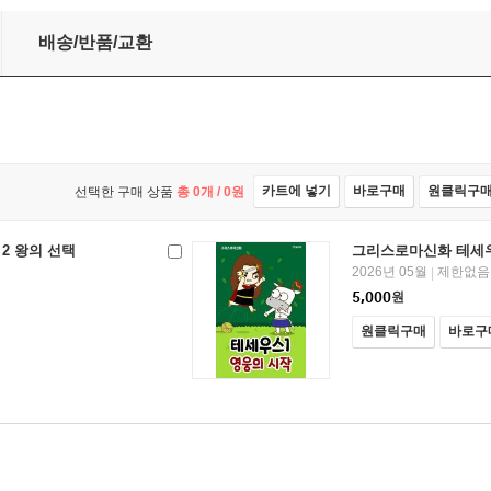
배송/반품/교환
카트에 넣기
바로구매
원클릭구
선택한 구매 상품
총
0
개 /
0
원
2 왕의 선택
그리스로마신화 테세우
2026년 05월
제한없음
|
5,000
원
원클릭구매
바로구