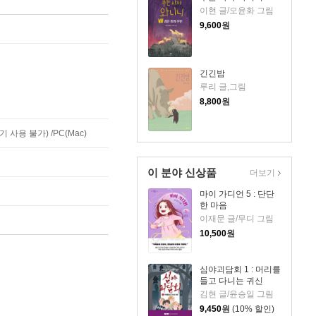
이현 글/오윤화 그림
9,600
원
긴긴밤
루리 글,그림
8,800
원
사용 불가) /PC(Mac)
이 분야 신상품
더보기
마이 가디언 5 : 단단
한 마음
이재문 글/무디 그림
10,500
원
심야괴담회 1 : 머리를
들고 다니는 귀신
김현 글/윤승일 그림
9,450
원
(10% 할인)