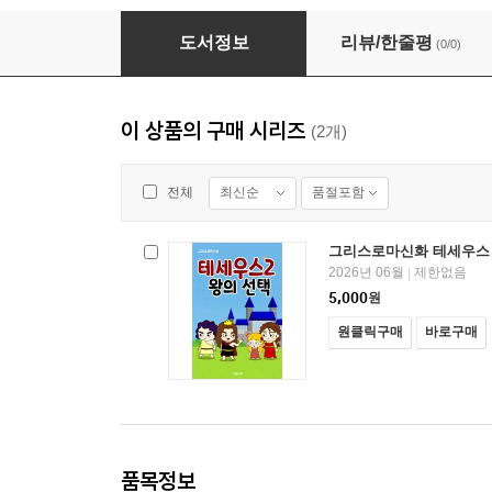
그리스로마신화 테세우스 1 영웅의 시작
도서정보
리뷰/한줄평
(0/0)
이 상품의 구매 시리즈
(2개)
최신순
품절포함
전체
그리스로마신화 테세우스 
2026년 06월
제한없음
|
5,000
원
원클릭구매
바로구매
품목정보