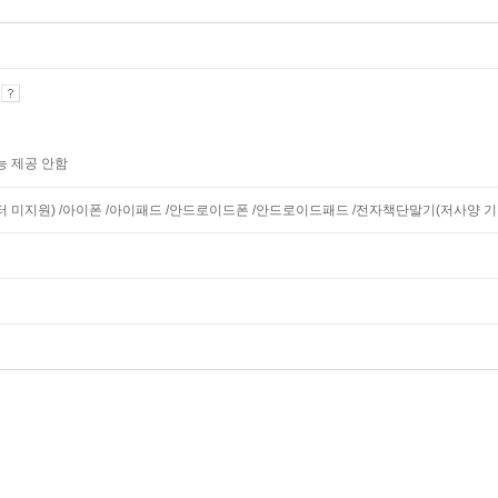
기
능 제공 안함
니터 미지원) /아이폰 /아이패드 /안드로이드폰 /안드로이드패드 /전자책단말기(저사양 기기 