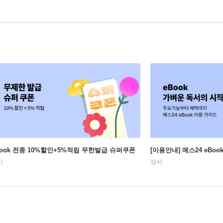
Book 전종 10%할인+5%적립 무한발급 슈퍼쿠폰
[이용안내] 예스24 eBo
시
상시