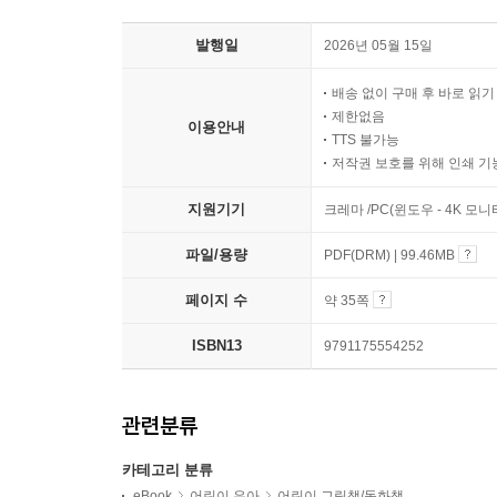
발행일
2026년 05월 15일
배송 없이 구매 후 바로 읽
제한없음
이용안내
TTS 불가능
저작권 보호를 위해 인쇄 기
지원기기
크레마 /PC(윈도우 - 4K 모
파일/용량
PDF(DRM) | 99.46MB
페이지 수
약 35쪽
ISBN13
9791175554252
관련분류
카테고리 분류
eBook
어린이 유아
어린이 그림책/동화책