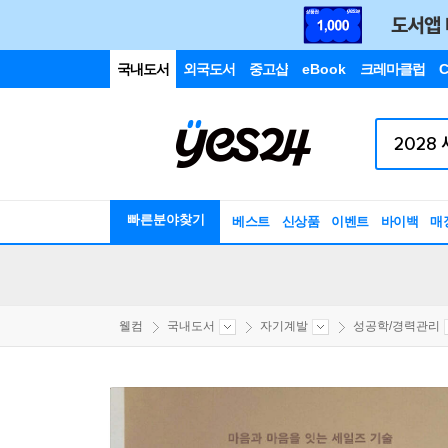
국내도서
외국도서
중고샵
eBook
크레마클럽
C
빠른분야찾기
베스트
신상품
이벤트
바이백
매
웰컴
국내도서
자기계발
성공학/경력관리