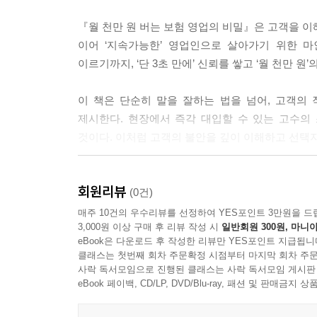
또한 이 책은 영업이 단순히 ‘고객의 수를 늘리는 과
『월 천만 원 버는 보험 영업의 비밀』은 고객을 이
씨앗을 뿌려 더 넓은 세상으로 나아가는 저자의 이야
이어 ‘지속가능한’ 영업인으로 살아가기 위한 
이르기까지, ‘단 3초 만에’ 신뢰를 쌓고 ‘월 천만 
단순히 더 높은 실적을 거두는 것을 넘어, 정말 이
근 안내하며 ‘영업인으로 살아가는 법’에 관한 진심
이 책은 단순히 말을 잘하는 법을 넘어, 고객의
제시한다. 현장에서 즉각 대입할 수 있는 고수의
--- 본문 중에서
것이다. 이처럼 고객의 불안을 깊이 이해하고 선택
첫 만남에서도 당당히 계약서를 꺼낼 수 있는 확신의
회원리뷰
항상 실패할까’ 고민하는 초보 영업자에서부터 
(0건)
제시한다.
매주 10건의 우수리뷰를 선정하여 YES포인트 3만원을 드
3,000원 이상 구매 후 리뷰 작성 시
일반회원 300원, 마니아
eBook은 다운로드 후 작성한 리뷰만 YES포인트 지급됩니
또한 이 책은 영업이 단순히 ‘고객의 수를 늘리는 과
클래스는 첫번째 회차 주문확정 시점부터 마지막 회차 주문
씨앗을 뿌려 더 넓은 세상으로 나아가는 저자의 이야
사락 독서모임으로 진행된 클래스는 사락 독서모임 게시판
eBook 페이백, CD/LP, DVD/Blu-ray, 패션 및 판매금
단순히 더 높은 실적을 거두는 것을 넘어, 정말