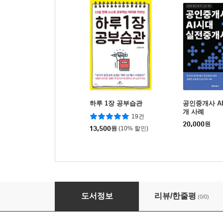
하루 1장 공부습관
공인중개사 A
개 사례
19건
20,000
원
13,500
원
(10% 할인)
월 천만 원 버는 보험 영업의 비밀
도서정보
리뷰/한줄평
(0/0)