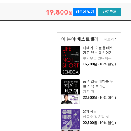
19,800
카트에 넣기
바로구매
원
이 분야 베스트셀러
더보기
세네카, 오늘을 빼앗
기고 있는 당신에게
루키우스 안나이우스 세네카 저/하와이 대저택 편역
16,200
원
(10% 할인)
품격 있는 대화를 위
한 지식 브리핑
김진 저
22,500
원
(10% 할인)
문해내공
신종호,김윤정 저
22,500
원
(10% 할인)