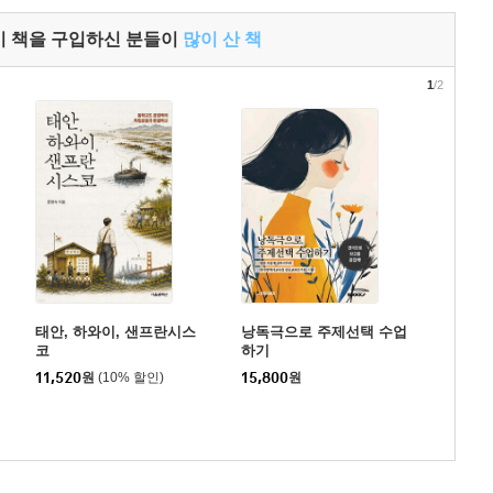
이 책을 구입하신 분들이
많이 산 책
1
/2
태안, 하와이, 샌프란시스
낭독극으로 주제선택 수업
코
하기
11,520
원
(10% 할인)
15,800
원