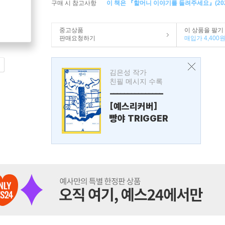
구매 시 참고사항
이 책은 『할머니 이야기를 들려주세요』(20
중고상품
이 상품을 팔기
판매요청하기
매입가 4,400
김은성 작가
친필 메시지 수록
---------------
[예스리커버]
빵야 TRIGGER