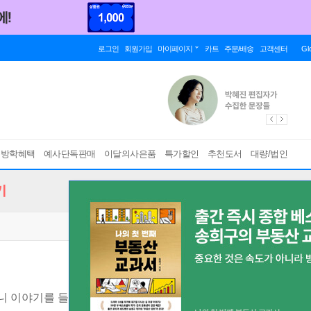
로그인
회원가입
마이페이지
카트
주문/배송
고객센터
Gl
름방학혜택
예사단독판매
이달의사은품
특가할인
추천도서
대량/법인
기
니 이야기를 들려주세요
[ 개정판 ]