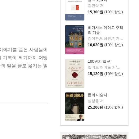
김민식 저
15,300
원
(10% 할인)
히가시노 게이고 추리
의 기술
김이환,박상민,전건우,정명섭,조동신 저
16,020
원
(10% 할인)
이야기를 품은 사람들이
권의 기록이 되기까지-어떻
100년의 질문
가의 말을 글로 옮기는 일
엘버트 허버드 저/충희 편
15,120
원
(10% 할인)
돈의 미술사
심상용 저
25,200
원
(10% 할인)