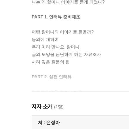
나는 왜 할머니 이야기를 듣게 되었나?
PART 1. 인터뷰 준비체조
어떤 할머니의 이야기를 들을까?
동의에 대하여
우리 미리 만나요, 할머니
글의 토양을 단단하게 하는 자료조사
사려 깊은 질문의 힘
PART 2. 실전 인터뷰
마음을 기울여 듣는다는 것
잘 듣기 위해 필요한 몇 가지
저자 소개
고유어의 깊이
(1명)
가장 큰 대답, 침묵
흔들리며 중심 잡기
저 :
은정아