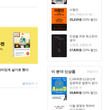
이향인
라미 카민스키 저/최지숙 역
15,210
원
(10% 할인)
인생을 위한 최소한의
생각
신영준,고영성 저
17,820
원
(10% 할인)
 재미있게 살기로 했다
이 분야 신상품
더보기
[그래제본소] 당신의
집중력은 잘못이 없다
펼쳐보기
반건호 저
19,800
원
(10% 할인)
다들 괜찮은 척하며
살고 있었다