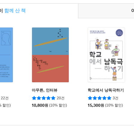
들이
함께 산 책
법
아무튼, 인터뷰
학교에서 낭독극하기
22건
20건
3건
% 할인)
10,800
원
(10% 할인)
15,300
원
(10% 할인)