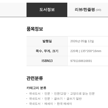
사람을 기록하는 인터뷰 글쓰기
도서정보
리뷰/한줄평
(0/0)
품목정보
발행일
2026년 05월 12일
쪽수, 무게, 크기
220쪽 | 135*200*16mm
ISBN13
9791168616691
관련분류
카테고리 분류
국내도서
인문
인문/교양
교양으로 읽는 인문
국내도서
인문
글쓰기
글쓰기 일반
국내도서
에세이
한국 에세이