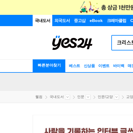
국내도서
외국도서
중고샵
eBook
크레마클럽
C
빠른분야찾기
베스트
신상품
이벤트
바이백
매
웰컴
국내도서
인문
인문/교양
교양