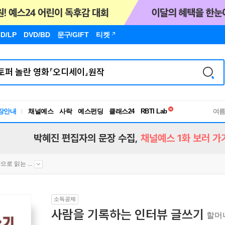
D/LP
DVD/BD
문구
/GIFT
티켓
독서유형검사
RBTI Lab
장안내
채널예스
사락
예스펀딩
클래스24
여
독서유형검사
박혜진 편집자의 문장 수집,
채널예스 1화 보러 가
으로 읽는 ...
소득공제
사람을 기록하는 인터뷰 글쓰기
할머