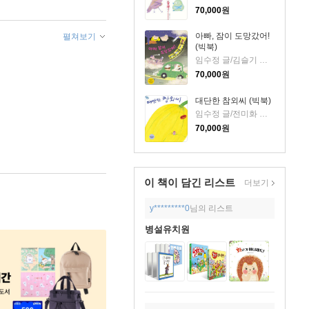
70,000
원
아빠, 잠이 도망갔어!
펼쳐보기
(빅북)
임수정 글/김슬기 그림
70,000
원
대단한 참외씨 (빅북)
임수정 글/전미화 그림
70,000
원
이 책이 담긴
리스트
더보기
y*********0
님의 리스트
병설유치원