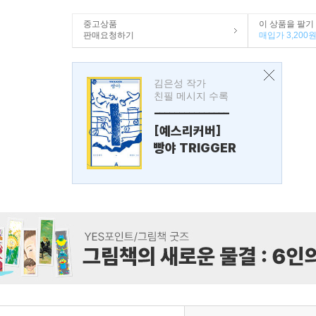
중고상품
이 상품을 팔기
판매요청하기
매입가 3,200
김은성 작가
친필 메시지 수록
---------------
[예스리커버]
빵야 TRIGGER