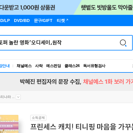
D/LP
DVD/BD
문구
/GIFT
티켓
독서유형검사
장안내
채널예스
사락
예스펀딩
클래스24
RBTI Lab
독서유형검사
박혜진 편집자의 문장 수집,
채널예스 1화 보러 가
리나라 ...
소득공제
프린세스 캐치! 티니핑 마음을 가꾸