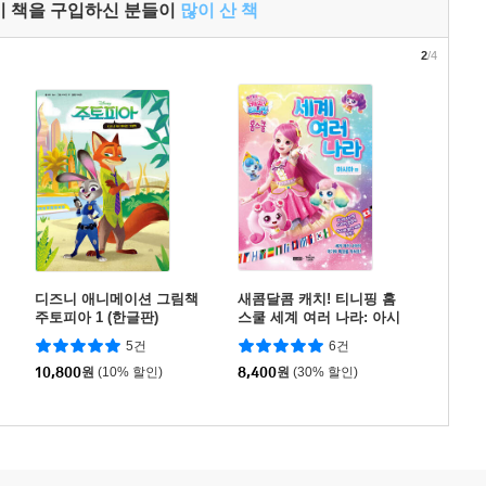
이 책을 구입하신 분들이
많이 산 책
2
/4
디즈니 애니메이션 그림책
새콤달콤 캐치! 티니핑 홈
주토피아 1 (한글판)
스쿨 세계 여러 나라: 아시
아편
5건
6건
10,800
원
(10% 할인)
8,400
원
(30% 할인)