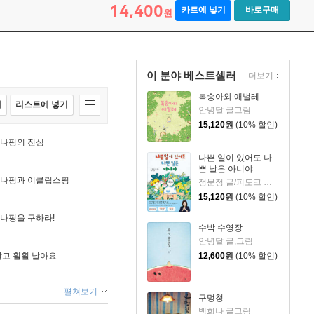
14,400
카트에 넣기
바로구매
원
이 분야 베스트셀러
더보기
복숭아와 애벌레
매
리스트에 넣기
안녕달 글그림
15,120
원
(10% 할인)
아나핑의 진심
나쁜 일이 있어도 나
쁜 날은 아니야
이아나핑과 이클립스핑
정문정 글/피도크 그림/천근아 감수
15,120
원
(10% 할인)
아나핑을 구하라!
수박 수영장
안녕달 글,그림
12,600
원
(10% 할인)
 달고 훨훨 날아요
펼쳐보기
구멍청
백희나 글그림