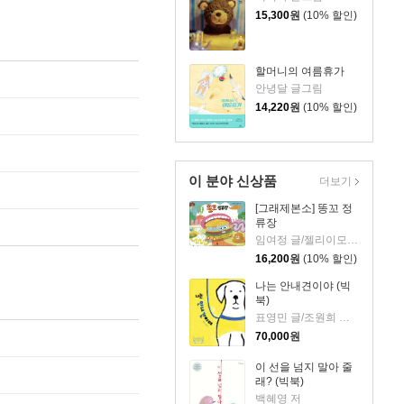
15,300
원
(10% 할인)
할머니의 여름휴가
안녕달 글그림
14,220
원
(10% 할인)
이 분야 신상품
더보기
[그래제본소] 똥꼬 정
류장
임여정 글/젤리이모 그림
16,200
원
(10% 할인)
나는 안내견이야 (빅
북)
표영민 글/조원희 그림
70,000
원
이 선을 넘지 말아 줄
래? (빅북)
백혜영 저