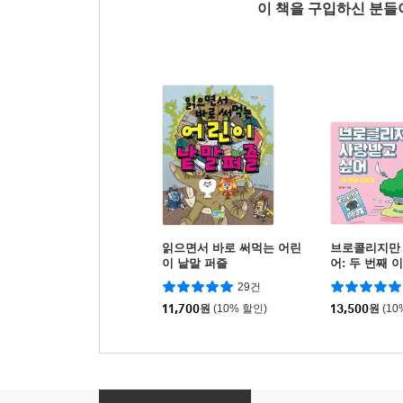
이 책을 구입하신 분
읽으면서 바로 써먹는 어린
브로콜리지만
이 낱말 퍼즐
어: 두 번째 
29건
11,700
원
(10% 할인)
13,500
원
(10