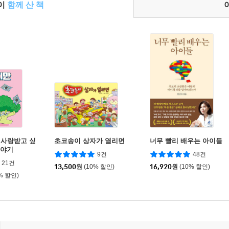
들이
함께 산 책
 사랑받고 싶
초코송이 상자가 열리면
너무 빨리 배우는 아이들
이야기
9건
48건
21건
13,500
원
(10% 할인)
16,920
원
(10% 할인)
% 할인)