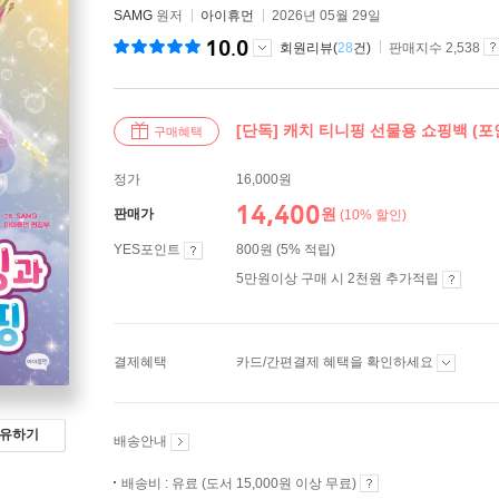
SAMG
원저
아이휴먼
2026년 05월 29일
10.0
회원리뷰(
28
건)
판매지수 2,538
[단독] 캐치 티니핑 선물용 쇼핑백 (포
구매혜택
정가
16,000원
14,400
원
판매가
(10% 할인)
YES포인트
800원 (5% 적립)
5만원이상 구매 시 2천원 추가적립
결제혜택
카드/간편결제 혜택을 확인하세요
유하기
배송안내
배송비 : 유료 (도서 15,000원 이상 무료)