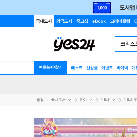
국내도서
외국도서
중고샵
eBook
크레마클럽
C
빠른분야찾기
베스트
신상품
이벤트
바이백
매
웰컴
국내도서
유아
4-6세
4-6세 우