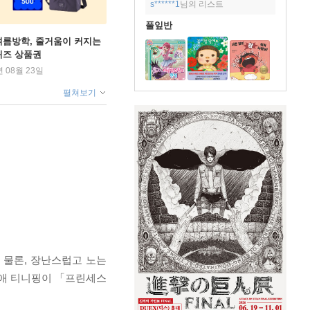
s******1
님의 리스트
풀잎반
여름방학, 줄거움이 커지는
퀴즈 상품권
년 08월 23일
펼쳐보기
 물론, 장난스럽고 노는
최애 티니핑이 「프린세스