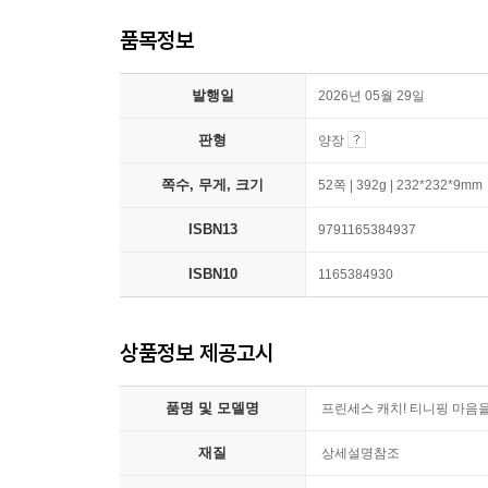
품목정보
발행일
2026년 05월 29일
판형
양장
쪽수, 무게, 크기
52쪽 | 392g | 232*232*9mm
ISBN13
9791165384937
ISBN10
1165384930
상품정보 제공고시
품명 및 모델명
프린세스 캐치! 티니핑 마음을
재질
상세설명참조