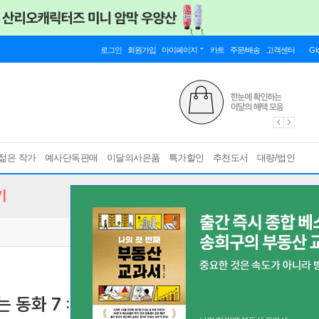
로그인
회원가입
마이페이지
카트
주문/배송
고객센터
Gl
젊은 작가
예사단독판매
이달의사은품
특가할인
추천도서
대량/법인
기
는 동화 7 : 다이아나핑과 이클립스핑
[ 양장 ]