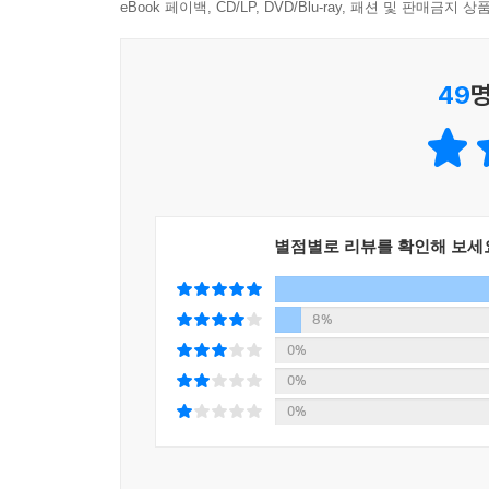
사람들이 있었으나 당대의 지지를 얻지는 못했다.
eBook 페이백, CD/LP, DVD/Blu-ray, 패션 및 판매금
코페르니쿠스가 주장한 천동설이 위대한 이유는 
49
명
나아가 인간의 위치를 근본적으로 재설정함에 따라
불러일으켰다. 이를 두고 대문호 괴테는 다음과 같이
“모든 발견과 사상 중에서 코페르니쿠스의 지동설
세계로 인식되려는 바로 그 순간, 인류는 우주의 중
별점별로 리뷰를 확인해 보세
갈릴레이는 코페르니쿠스의 가설에 실제 관측에 따
발견했는데, 이는 지구가 아닌 다른 천체 주위를 
분지들로 이루어진 요철 모양이라는 사실, 태양 
8%
주장하듯 완전무결한 천체가 아님을 경험적 발견으
0%
0%
“우주는 시작도 끝도 없는 탐구의 장이다.”
0%
상대성이론부터 양자역학, 다세계 이론까지
현대 우주론을 이해하는 데 필요한 모든 지식!