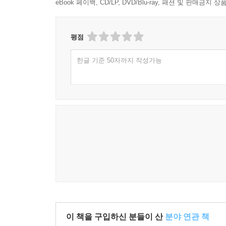
이 책 『코스모스를 넘어』에는 인간 지성의 한계
eBook 페이백, CD/LP, DVD/Blu-ray, 패션 및 판매금
지난 2,000년간 인류에게 문학적 영감을 선사하는
앞으로 어떠한 미래로 나아갈지를 단 한 권의 책으로
평점
대한 인상적인 아포리즘과 아름다운 우주 사진은 독
한글 기준 50자까지 작성가능
이 책을 구입하신 분들이 산
분야 연관 책