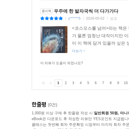
문명으로 거듭났다. 달의 표면에는 인간의 발자국이
우주에 한 발자국씩 더 다가가다
종이책
지금 이 순간에도 지구에서 통제되는, 고도의 과학
y******5
2026-05-02
신고
|
|
|
중이다. 하지만 앞으로 등장할 기계들도 지금과 
<코스모스를 넘어>라는 책은 
요즘의 상황을 토대로 본다면 미래의 기계들은 그
가 물론 엄청난 대작이지만 이
존재가 될 가능성이 높다. 이 새로운 존재들은 
이 이 책에 담겨 있을까 싶은 
모른다. 하지만 별빛을 바라보며 인류가 느꼈던 벅
더보기
열망이 그 기계들 안에서 피어오를까? 책의 마지막에
‘인간다움’에 대해 성찰하게 하는 질문들이 이어진다
이 리뷰가 도움이 되었나요?
우리는 이성의 한계에 다다르는 탐구를 통해 이 세
1
2
3
4
5
6
7
8
9
10
있게 됐다. 그럼에도 우리는 여전히 본질적으로 
이야기 속에서 우리가 고작 한 줄의 각주에 불과할지
행진이 아니라, 불가능한 질문들에 끊임없이 시
한줄평
(0건)
매혹되어왔고, 한때 신으로 섬기던 바로 그 별들
1,000원 이상 구매 후 한줄평 작성 시
일반회원 50원, 마니
(‘에필로그’ 중에서)
eBook은 다운로드 후 작성한 리뷰만 YES포인트 지급됩니
클래스는 첫번째 회차 주문확정 시점부터 마지막 회차 주문