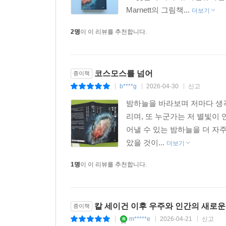
Marnett의 그림책...
범세계적인 과학 집단의 협력이 빛을 발한 순간이
더보기
추측되는 암흑 물질의 비밀을 풀어낼 단서를 인류는 
2명
이 이 리뷰를 추천합니다.
“고대인들이 별들을 관측해 그 지도를 그리기 시작
상당히 많은 변화가 있었다. 아리스토텔레스적 세
코스모스를 넘어
종이책
오늘날 우리는 별들 또한 식어가며 죽는다는 사실
b****g
2026-04-30
신고
|
|
|
우리는 과거의 인류가 바라보던 하늘과 같은 하늘 
달라졌기 때문이다. 그리고 우리의 후손들은 또 다른 
밤하늘을 바라보며 저마다 생각
리며, 또 누군가는 저 별빛이
“가능한 것의 한계를 발견하는 유일한 방법은
어낼 수 있는 밤하늘을 더 자
불가능해 보이는 곳까지 나아가는 것이다.”
았을 것이...
더보기
1명
이 이 리뷰를 추천합니다.
지구 중심설(천동설)을 정교한 수학적 모형으로 
『알마게스트』에는 다음과 같은 문장이 적혀 있다
칼 세이건 이후 우주와 인간의 새로운
종이책
“나는 내가 필멸의 찰나적인 존재임을 안다. 그
m*****e
2026-04-21
신고
제우스의 곁에 서서 암브로시아를 실컷 맛보게 된다.
|
|
|