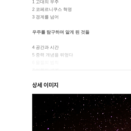
1 고대의 우주
2 코페르니쿠스 혁명
3 경계를 넘어
우주를 탐구하며 알게 된 것들
4 공간과 시간
5 중력 개념을 뒤엎다
6 물질의 법칙
7 아원자 세계
8 암흑 우주
상세 이미지
우주 생명체를 찾아서
9 우리가 아는 생명
10 우리 이웃과 그 너머의 생명
11 우주로부터의 메시지 해독