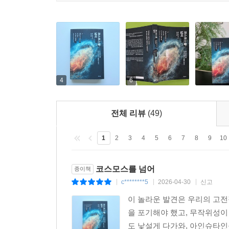
19세기 말이 되자 인류는 우주에 대한 이해에서
넣게 된다. 뉴턴 역학은 물체가 땅으로 떨어지는
탄탄한 틀을 제시했다. 뉴턴 이후 인류는 우주가 
20세기가 되자 그러한 생각을 산산이 부수어버리고
특히 아인슈타인이 발표한 상대성이론은 인류가 
4
6
엮었다. 이 틀에 중력을 어떻게 포함할 수 있을지 
전체 리뷰
(49)
그러나 고전적 세계관 위에 세워진 이 거대한 체
무너져 내렸다. 이를테면, 자연이 가장 근본적인 수
1
2
3
4
5
6
7
8
9
10
취하는 대신에 가능한 모든 결과가 각각 별개의 
확실성의 시대가 끝나고 불확실성과 확률론, 유동
코스모스를 넘어
종이책
단언할 수 없음을, 그리하여 우리는 더 정확하고 이
c********5
2026-04-30
신고
|
|
|
이 놀라운 발견은 우리의 고
수많은 실험과 검증, 관측의 실패에도 불구하고 전
을 포기해야 했고, 무작위성이
협력하며 오늘도 연구와 탐색에 몰두한다. 2010
도 낯설게 다가와, 아인슈타인
입자 중 하나)과 특성이 일치하는 입자의 발견