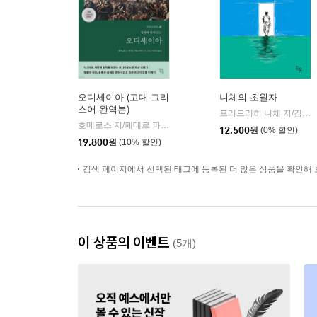
오디세이아 (고대 그리
니체의 초월자
스어 완역본)
프리드리히 니체 저/김철 편역
호메로스 저/페테르 파울 루벤스 그림/박문재 역
현대지성
|
12,500
원
(0% 할인)
19,800
원
(10% 할인)
검색 페이지에서 선택된 태그에 등록된 더 많은 상품을 확인해 
이 상품의 이벤트
(5개)