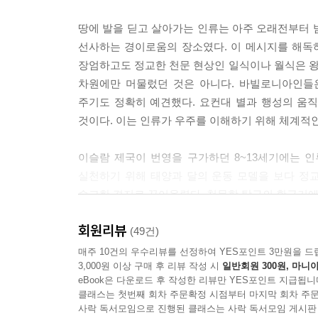
땅에 발을 딛고 살아가는 인류는 아주 오래전부터
선사하는 경이로움의 장소였다. 이 메시지를 해독
장엄하고도 정교한 천문 현상인 일식이나 월식은 
차원에만 머물렀던 것은 아니다. 바빌로니아인들은
주기도 정확히 예견했다. 요컨대 별과 행성의 움
것이다. 이는 인류가 우주를 이해하기 위해 체계적인
이슬람 제국이 번영을 구가하던 8~13세기에는 
실천하기 위해 태양과 달의 운동 모델을 보다 정
숭고한 경지로 끌어올렸다. 천문학 탐구의 황금기에
회원리뷰
16세기 초까지도 인류는 지구 중심의 우주관에서
(49건)
움직이고, 별들이 줄지어 행진하는 것 같은 광경을
매주 10건의 우수리뷰를 선정하여 YES포인트 3만원을 드
3,000원 이상 구매 후 리뷰 작성 시
일반회원 300원, 마니아
만이 움직이지 않고 고정된 돛처럼 느껴지게 만들
eBook은 다운로드 후 작성한 리뷰만 YES포인트 지급됩니
깨뜨린 인물이다. 1543년 그는 태양이 우주의 
클래스는 첫번째 회차 주문확정 시점부터 마지막 회차 주문
중심의 우주관이 안고 있던 여러 문제를 해결할 
사락 독서모임으로 진행된 클래스는 사락 독서모임 게시판