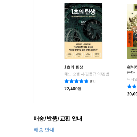
1초의 탄생
완벽
는다
채드 오젤 저/김동규 역/김범준 감수
21세기
|
8건
22,400
원
20,0
배송/반품/교환 안내
배송 안내