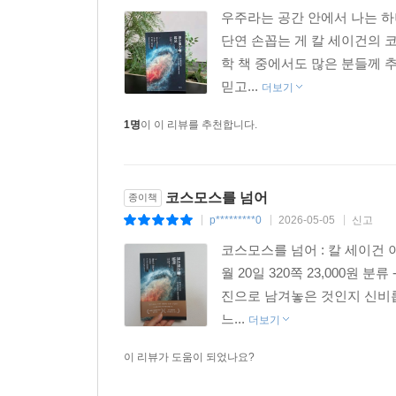
우주라는 공간 안에서 나는 하나
이처럼 고대인들은 돔으로 상상한 하늘을 바라보며
단연 손꼽는 게 칼 세이건의 
감각을 경험했다. 그리고 하늘은 지금도 여전히 우
학 책 중에서도 많은 분들께 
거대한 자연의 질서 속에서 우리는 어떠한 자리를
믿고...
더보기
약 95퍼센트는 여전히 베일에 싸여 있다. 우리가 
1명
이 이 리뷰를 추천합니다.
것이다.
인류 앞에는 여전히 답을 기다리는 질문들로 가득하
바라보며 같은 질문을 던지는 외계 생명체가 존재
코스모스를 넘어
종이책
것일까, 아니면 우주 어디에나 보편적으로 존재하는
p*********0
2026-05-05
신고
|
|
|
어디에 자리하고 있는 것일까?’ 인간의 시선은 이
코스모스를 넘어 : 칼 세이건 
모를 또 다른 생명을 향해 있다.
월 20일 320쪽 23,000원
진으로 남겨놓은 것인지 신비롭
지금까지 수많은 격변이 인류의 지위와 인식의 
느...
더보기
자신을 바라보는 방식을 바꿔놓을, 충격적이고 변혁적
생명체들은 최첨단 망원경으로 우주를 관측하고, 
이 리뷰가 도움이 되었나요?
정보를 전하고자 애쓴다. 이미 20세기 중후반에