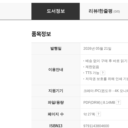
하람이의 감정레세피
도서정보
리뷰/한줄평
(0/0)
품목정보
발행일
2026년 05월 21일
배송 없이 구매 후 바로 읽
제한없음
이용안내
TTS 가능
저작권 보호를 위해 인쇄 기
지원기기
크레마 /PC(윈도우 - 4K 모
파일/용량
PDF(DRM) | 8.14MB
페이지 수
약 27쪽
ISBN13
9791143804600