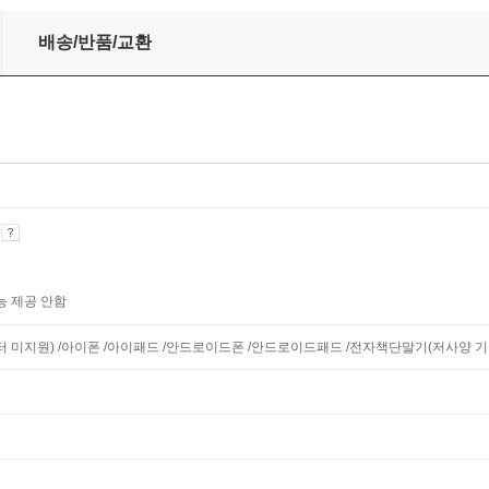
배송/반품/교환
기
능 제공 안함
니터 미지원) /아이폰 /아이패드 /안드로이드폰 /안드로이드패드 /전자책단말기(저사양 기기 