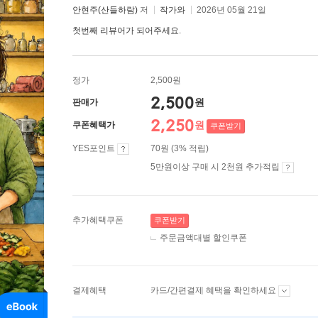
안현주(산들하람)
저
작가와
2026년 05월 21일
첫번째 리뷰어가 되어주세요.
정가
2,500원
2,500
원
판매가
2,250
원
쿠폰혜택가
쿠폰받기
YES포인트
70원 (3% 적립)
5만원이상 구매 시 2천원 추가적립
추가혜택쿠폰
쿠폰받기
주문금액대별 할인쿠폰
결제혜택
카드/간편결제 혜택을 확인하세요