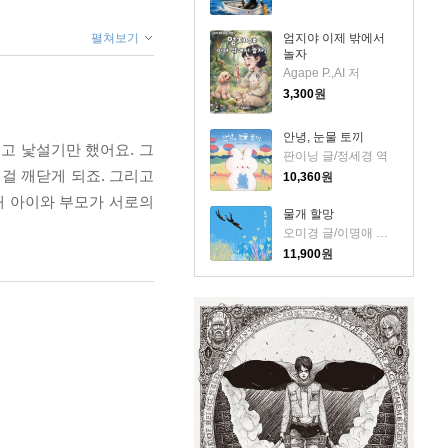
펼쳐보기
엄지야 이제 밖에서
놀자
Agape P.,AI 저
3,300
원
안녕, 눈물 토끼
고 낯설기만 했어요. 그
판이닝 글/정세경 역
 걸 깨닫게 되죠. 그리고
10,360
원
해 아이와 부모가 서로의
물개 할망
오미경 글/이명애 그림
11,900
원