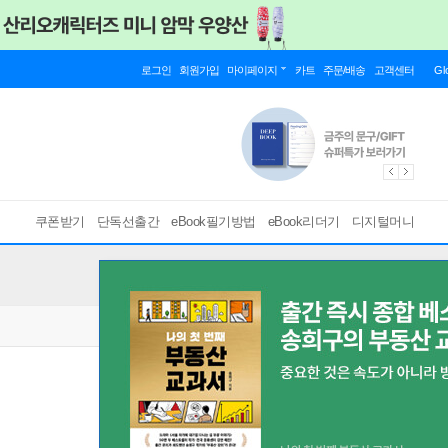
로그인
회원가입
마이페이지
카트
주문/배송
고객센터
Gl
쿠폰받기
단독선출간
eBook필기방법
eBook리더기
디지털머니