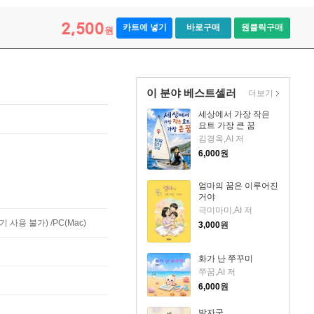
2,500
카트에 넣기
바로구매
원클릭구매
원
이 분야 베스트셀러
더보기
세상에서 가장 작은
요트 가장 큰 꿈
김경옥,AI 저
6,000
원
엄마의 꿈은 이루어진
거야
극미마미,AI 저
사용 불가) /PC(Mac)
3,000
원
화가 난 쭈꾸미
쭈꿈,AI 저
6,000
원
발자국