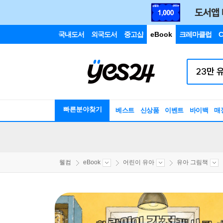
국내도서
외국도서
중고샵
eBook
크레마클럽
C
빠른분야찾기
베스트
신상품
이벤트
바이백
매
웰컴
eBook
어린이 유아
유아 그림책