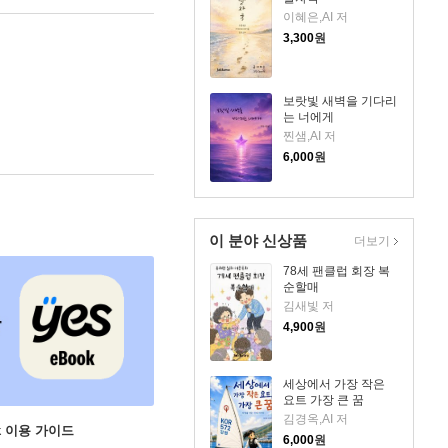
이혜은,AI 저
3,300
원
보랏빛 새벽을 기다리
는 너에게
찐샘,AI 저
6,000
원
이 분야 신상품
더보기
78세 팬클럽 회장 복
순할매
김새빛 저
4,900
원
세상에서 가장 작은
요트 가장 큰 꿈
김경옥,AI 저
ok 이용 가이드
6,000
원