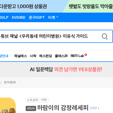
D/LP
DVD/BD
문구
/GIFT
티켓
독서유형검사
RBTI Lab
장안내
채널예스
사락
예스펀딩
클래스24
독서유형검사
AI 일문백답
의견 남기면 YES상품권!
창작동화
소득공제
PDF
하람이의 감정레세피
[ PDF ]
eBook