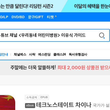
D/LP
DVD/BD
문구
/GIFT
티켓
장안내
채널예스
사락
예스펀딩
클래스24
독서유형검사
RBTI Lab
독서유형검사
주말에는 더욱 알뜰하게!
최대 2,000원 상품권 받으
소득공제
EPUB
테크노스테이트 차이나
국가가 
eBook