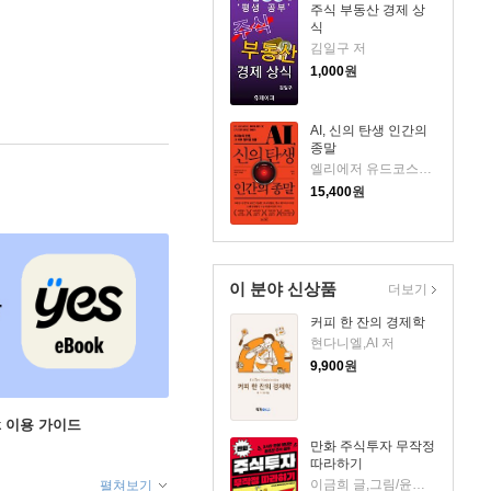
주식 부동산 경제 상
식
김일구 저
1,000
원
AI, 신의 탄생 인간의
종말
엘리에저 유드코스키,네이트 소아레스 공저/고영훈 역
15,400
원
이 분야 신상품
더보기
커피 한 잔의 경제학
현다니엘,AI 저
9,900
원
ok 이용 가이드
만화 주식투자 무작정
따라하기
이금희 글,그림/윤재수 원작
펼쳐보기