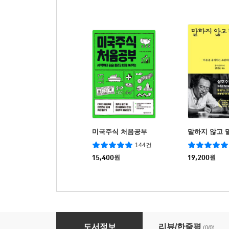
미국주식 처음공부
말하지 않고 
144건
15,400
원
19,200
원
테크노스테이트 차이나
도서정보
리뷰/한줄평
(0/0)