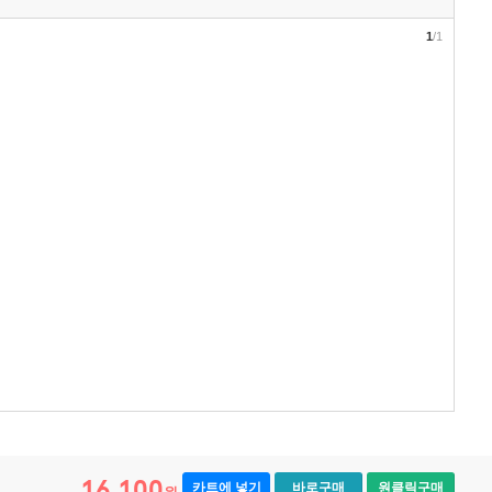
1
/1
16,100
카트에 넣기
바로구매
원클릭구매