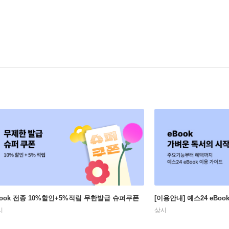
Book 전종 10%할인+5%적립 무한발급 슈퍼쿠폰
[이용안내] 예스24 eBo
시
상시