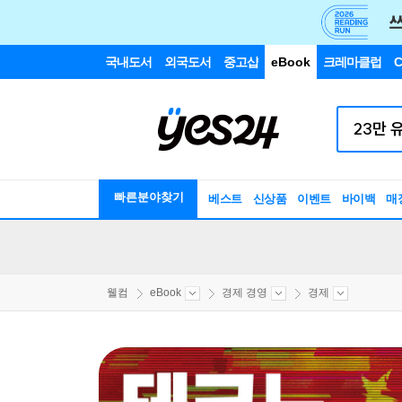
국내도서
외국도서
중고샵
eBook
크레마클럽
C
빠른분야찾기
베스트
신상품
이벤트
바이백
매
웰컴
eBook
경제 경영
경제