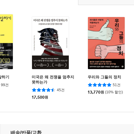
말하기
미국은 왜 전쟁을 멈추지
우리와 그들의 정치
못하는가
99건
51건
45건
13,770
원
(10% 할인)
17,500
원
배송/반품/교환