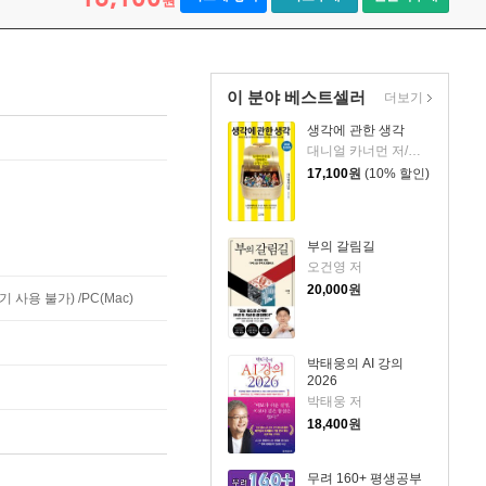
원
이 분야 베스트셀러
더보기
생각에 관한 생각
대니얼 카너먼 저/이창신 역
17,100
원
(10% 할인)
부의 갈림길
오건영 저
20,000
원
사용 불가) /PC(Mac)
박태웅의 AI 강의
2026
박태웅 저
18,400
원
무려 160+ 평생공부