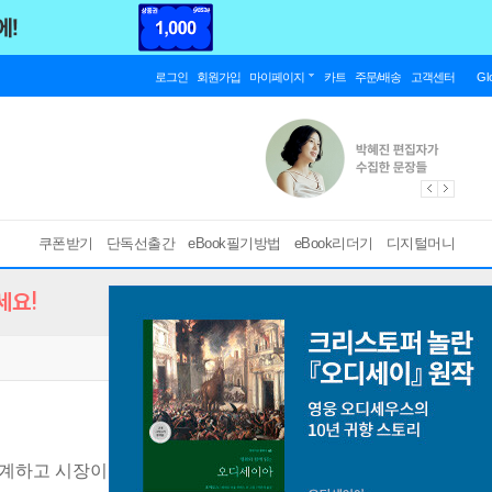
로그인
회원가입
마이페이지
카트
주문/배송
고객센터
Gl
쿠폰받기
단독선출간
eBook필기방법
eBook리더기
디지털머니
세요!
설계하고 시장이 완성한다
[ EPUB ]