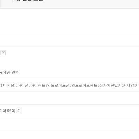
기
능 제공 안함
니터 미지원) /아이폰 /아이패드 /안드로이드폰 /안드로이드패드 /전자책단말기(저사양 기기 
A4 약 96쪽