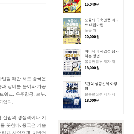
15,040
원
쏘쿨의 구축명품 아파
트 내집마련
쏘쿨 저
20,000
원
아이디어 사업성 평가
하는 방법
볼륨편집부 저자 저
18,000
원
 가입할 때만 해도 중국은
3천억 성공신화 아정
술과 장비를 들여와 가공
당
트워크, 우주항공, 로봇,
볼륨편집부 저자 저
18,000
원
되었다.
별 산업의 경쟁력이나 기
를 뜻한다. 중국은 기술
전략과 산업정책, 지방정