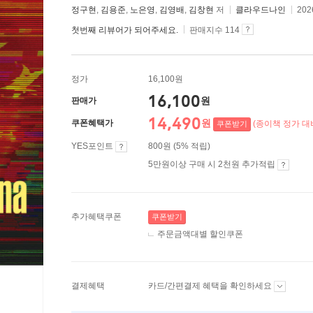
정구현
,
김용준
,
노은영
,
김영배
,
김창현
저
클라우드나인
202
첫번째 리뷰어가 되어주세요.
판매지수 114
정가
16,100원
16,100
원
판매가
14,490
원
쿠폰혜택가
(종이책 정가 대비
쿠폰받기
YES포인트
800원 (5% 적립)
5만원이상 구매 시 2천원 추가적립
추가혜택쿠폰
쿠폰받기
주문금액대별 할인쿠폰
결제혜택
카드/간편결제 혜택을 확인하세요