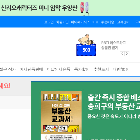
로그인
회원가입
마이페이지
카트
주문/배송
고객센터
Gl
젊은 작가
예사단독판매
이달의사은품
특가할인
추천도서
대량/법인
세요!