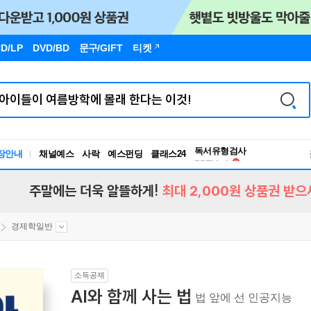
D/LP
DVD/BD
문구
/GIFT
티켓
독서유형검사
장안내
채널예스
사락
예스펀딩
클래스24
RBTI Lab
독서유형검사
주말에는 더욱 알뜰하게!
최대 2,000원 상품권 받으
경제학일반
소득공제
AI와 함께 사는 법
법 앞에 선 인공지능