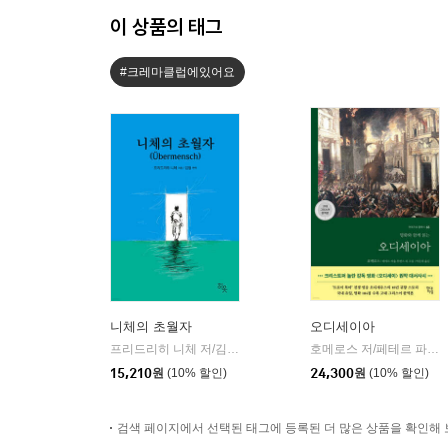
이 상품의 태그
#크레마클럽에있어요
니체의 초월자
오디세이아
프리드리히 니체 저/김철 편역
히읏
호메로스 저/페테르 파울 루벤스 그림/박문재 역
|
15,210
원
(10% 할인)
24,300
원
(10% 할인)
검색 페이지에서 선택된 태그에 등록된 더 많은 상품을 확인해 