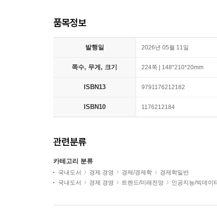
품목정보
발행일
2026년 05월 11일
쪽수, 무게, 크기
224쪽 | 148*210*20mm
ISBN13
9791176212182
ISBN10
1176212184
관련분류
카테고리 분류
국내도서
경제 경영
경제/경제학
경제학일반
국내도서
경제 경영
트렌드/미래전망
인공지능/빅데이