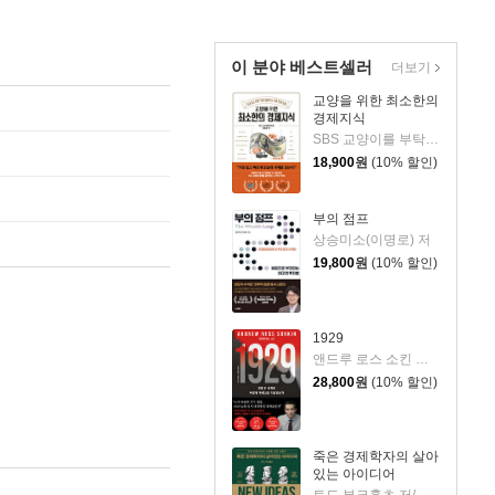
이 분야 베스트셀러
더보기
교양을 위한 최소한의
경제지식
SBS 교양이를 부탁해,한동훈 편
18,900
원
(10% 할인)
부의 점프
상승미소(이명로) 저
19,800
원
(10% 할인)
1929
앤드루 로스 소킨 저/조용빈 역/신현호 감수
28,800
원
(10% 할인)
죽은 경제학자의 살아
있는 아이디어