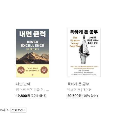
내면 근력
독하게 돈 공부
짐 머피 저/지여울 역
현대지성
윌북(willbook)
박소연 저
메이븐
|
|
|
19,800
원
(10% 할인)
20,700
원
(10% 할인)
보세요.
전체보기