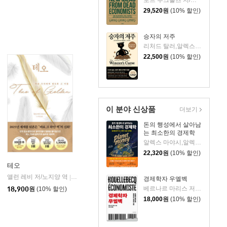
토드 부크홀츠 저/류현 역/한순구 감수
29,520
원
(10% 할인)
승자의 저주
리처드 탈러,알렉스 이마스 저/임경은 역/최정규 감수
22,500
원
(10% 할인)
이 분야 신상품
더보기
돈의 행성에서 살아남
는 최소한의 경제학
알렉스 마야시,알렉스 골드마크 저/박누리,박상현 역
22,320
원
(10% 할인)
테오
앨런 레비 저/노지양 역
오팬하우스
|
경제학자 우엘벡
베르나르 마리스 저/강민수 역
18,900
원
(10% 할인)
18,000
원
(10% 할인)