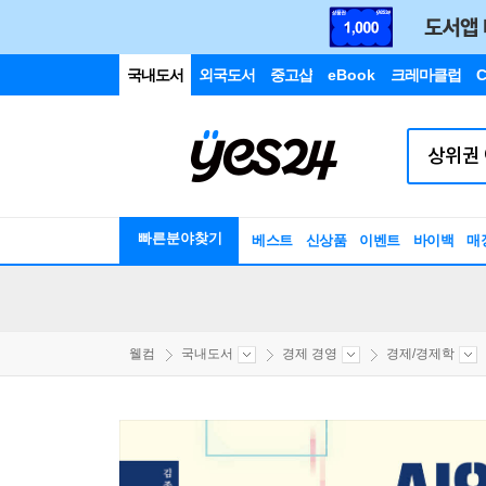
국내도서
외국도서
중고샵
eBook
크레마클럽
C
빠른분야찾기
베스트
신상품
이벤트
바이백
매
웰컴
국내도서
경제 경영
경제/경제학