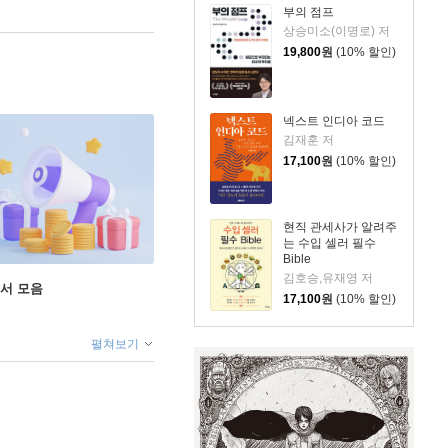
부의 점프
상승미소(이명로) 저
19,800
원
(10% 할인)
넥스트 인디아 코드
김재훈 저
17,100
원
(10% 할인)
현직 관세사가 알려주
는 수입 셀러 필수
Bible
김호승,유재영 저
도서 모음
17,100
원
(10% 할인)
펼쳐보기