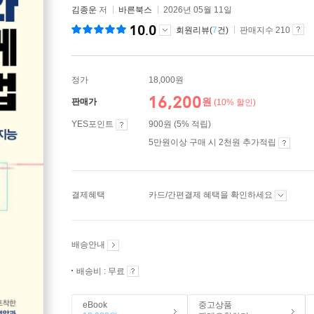
김종운
저
바른북스
2026년 05월 11일
10.0
회원리뷰(
7
건)
판매지수 210
정가
18,000원
16,200
원
판매가
(10% 할인)
YES포인트
900원 (5% 적립)
5만원이상 구매 시 2천원 추가적립
결제혜택
카드/간편결제 혜택을 확인하세요
배송안내
배송비 : 무료
eBook
중고상품