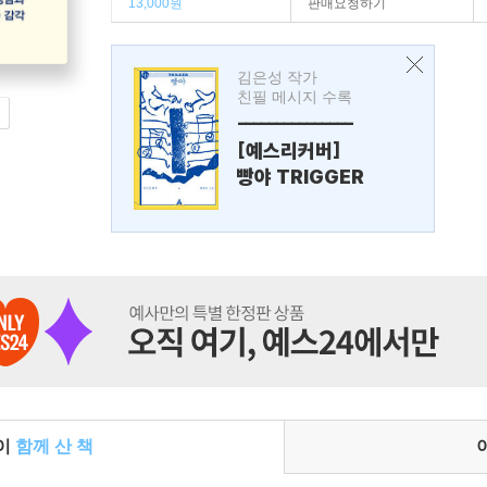
13,000원
판매요청하기
김은성 작가
친필 메시지 수록
---------------
[예스리커버]
빵야 TRIGGER
들이
함께 산 책