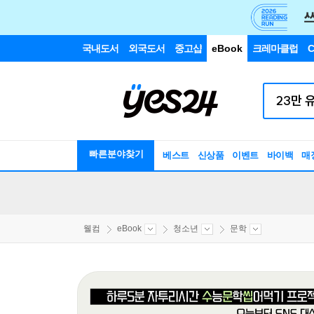
국내도서
외국도서
중고샵
eBook
크레마클럽
C
빠른분야찾기
베스트
신상품
이벤트
바이백
매
웰컴
eBook
청소년
문학