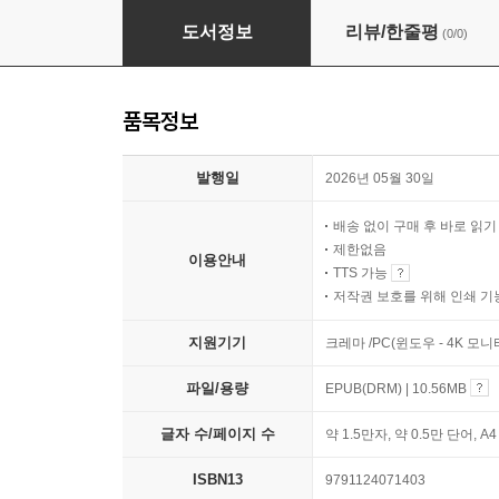
수문씹 수능 문학 김동인 눈보라/동업자 (중편)
도서정보
리뷰/한줄평
(0/0)
품목정보
발행일
2026년 05월 30일
배송 없이 구매 후 바로 읽
제한없음
이용안내
TTS 가능
저작권 보호를 위해 인쇄 기
지원기기
크레마 /PC(윈도우 - 4K 모
파일/용량
EPUB(DRM) | 10.56MB
글자 수/페이지 수
약 1.5만자, 약 0.5만 단어, A
ISBN13
9791124071403