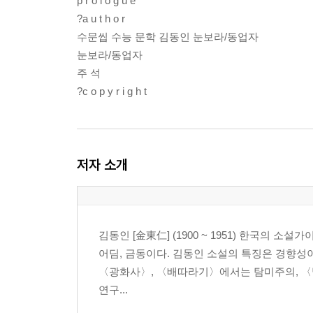
p r o l o g u e
?a u t h o r
수문씹 수능 문학 김동인 눈보라/동업자
눈보라/동업자
주 석
?c o p y r i g h t
저자 소개
김동인 [金東仁] (1900 ~ 1951) 한국의 소
어딤, 금동이다. 김동인 소설의 특징은 경향
〈광화사〉, 〈배따라기〉에서는 탐미주의, 〈
연구...