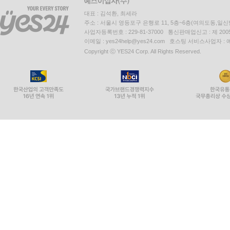
대표 : 김석환, 최세라
주소 : 서울시 영등포구 은행로 11, 5층~6층(여의도동,일신
사업자등록번호 : 229-81-37000 통신판매업신고 : 제 200
이메일 : yes24help@yes24.com 호스팅 서비스사업자 :
Copyright ⓒ YES24 Corp. All Rights Reserved.