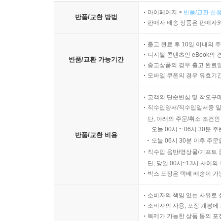
마이페이지 >
반품/교환 신청
반품/교환 방법
판매자 배송 상품은 판매자와
출고 완료 후 10일 이내의 
디지털 콘텐츠인 eBook의 
반품/교환 가능기간
중고상품의 경우 출고 완료일
모바일 쿠폰의 경우 유효기간(
고객의 단순변심 및 착오구
직수입양서/직수입일서중 일
단, 아래의 주문/취소 조건인
오늘 00시 ~ 06시 30분 
반품/교환 비용
오늘 06시 30분 이후 주문
직수입 음반/영상물/기프트 
단, 당일 00시~13시 사이
박스 포장은 택배 배송이 가
소비자의 책임 있는 사유로 
소비자의 사용, 포장 개봉에 
복제가 가능한 상품 등의 포장을 