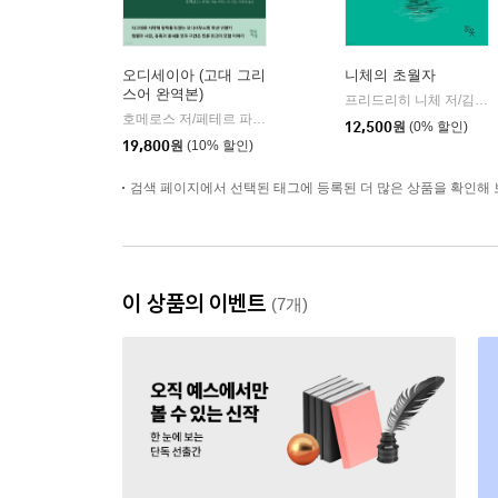
오디세이아 (고대 그리
니체의 초월자
스어 완역본)
프리드리히 니체 저/김철 편역
호메로스 저/페테르 파울 루벤스 그림/박문재 역
현대지성
|
12,500
원
(0% 할인)
19,800
원
(10% 할인)
검색 페이지에서 선택된 태그에 등록된 더 많은 상품을 확인해 
이 상품의 이벤트
(7개)