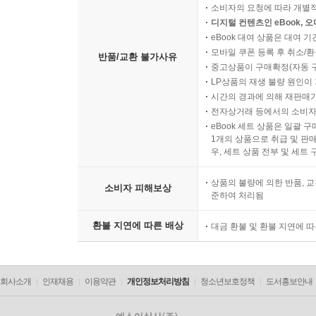
소비자의 요청에 따라 개별
디지털 컨텐츠인 eBook, 
eBook 대여 상품은 대여 기
모바일 쿠폰 등록 후 취소/환
반품/교환 불가사유
중고상품이 구매확정(자동 
LP상품의 재생 불량 원인이 기
시간의 경과에 의해 재판매가
전자상거래 등에서의 소비자
eBook 세트 상품은 일괄 
1개의 상품으로 취급 및 판매
우, 세트 상품 전부 및 세트
상품의 불량에 의한 반품, 교
소비자 피해보상
준하여 처리됨
환불 지연에 따른 배상
대금 환불 및 환불 지연에 
회사소개
인재채용
이용약관
개인정보처리방침
청소년보호정책
도서홍보안내