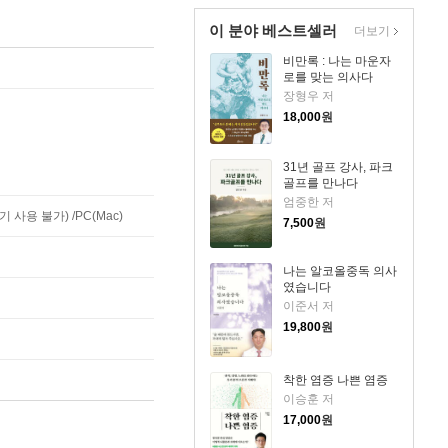
이 분야 베스트셀러
더보기
비만록 : 나는 마운자
로를 맞는 의사다
장형우 저
18,000
원
31년 골프 강사, 파크
골프를 만나다
엄중한 저
사용 불가) /PC(Mac)
7,500
원
나는 알코올중독 의사
였습니다
이준서 저
19,800
원
착한 염증 나쁜 염증
이승훈 저
17,000
원