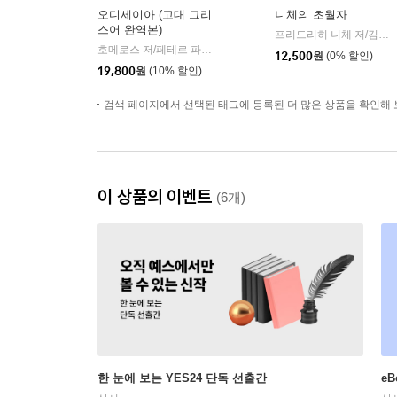
오디세이아 (고대 그리
니체의 초월자
스어 완역본)
프리드리히 니체 저/김철 편역
호메로스 저/페테르 파울 루벤스 그림/박문재 역
현대지성
|
12,500
원
(0% 할인)
19,800
원
(10% 할인)
검색 페이지에서 선택된 태그에 등록된 더 많은 상품을 확인해 
이 상품의 이벤트
(6개)
한 눈에 보는 YES24 단독 선출간
e