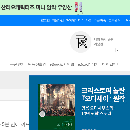
로그인
회원가입
마이페이지
카트
주문/배송
고객센터
Gl
쿠폰받기
단독선출간
eBook필기방법
eBook리더기
디지털머니
 5분 안에 꺼뜨리는 28일 플랜
[ EPUB ]