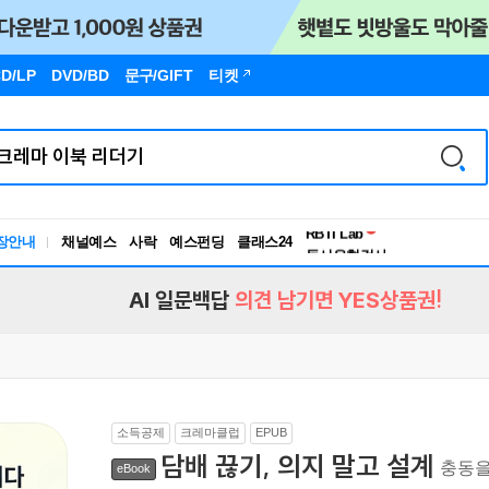
D/LP
DVD/BD
문구
/GIFT
티켓
장안내
채널예스
사락
예스펀딩
클래스24
독서유형검사
RBTI Lab
독서유형검사
AI 일문백답
의견 남기면 YES상품권!
소득공제
크레마클럽
EPUB
담배 끊기, 의지 말고 설계
충동을
eBook