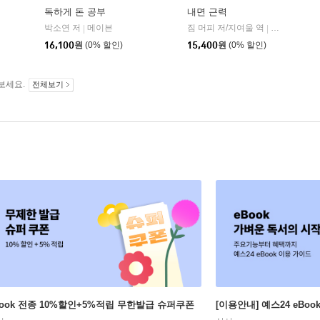
독하게 돈 공부
내면 근력
히읏
박소연 저
메이븐
짐 머피 저/지여울 역
윌북(willboo
|
|
|
16,100
원
(0% 할인)
15,400
원
(0% 할인)
보세요.
전체보기
Book 전종 10%할인+5%적립 무한발급 슈퍼쿠폰
[이용안내] 예스24 eBo