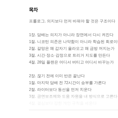
목차
프롤로그. 의지보다 먼저 바꿔야 할 것은 구조이다
1장. 담배는 의지가 아니라 장면에서 다시 켜진다
1절. 니코틴 의존은 나약함이 아니라 학습된 회로
2절. 갈망은 왜 갑자기 올라오고 왜 금방 꺼지는가
3절. 시간·장소·감정으로 트리거 지도를 만든다
4절. 28일 플랜은 어디서 버티고 어디서 바꾸는가
2장. 끊기 전에 이미 반은 끝난다
1절. 마지막 담배 전 72시간이 승부를 가른다
2절. 라이터보다 동선을 먼저 치운다
3절. 금연보조제와 도움 자원을 내 방식으로 고른다
4절. 결심보다 강한 개인 규칙을 세운다
3장. 첫 7일, 5분만 넘기면 된다