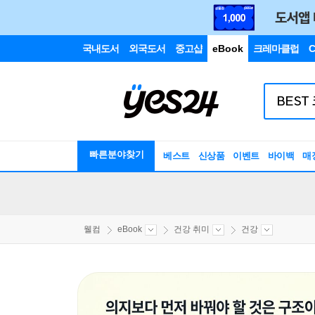
국내도서
외국도서
중고샵
eBook
크레마클럽
C
빠른분야찾기
베스트
신상품
이벤트
바이백
매
웰컴
eBook
건강 취미
건강