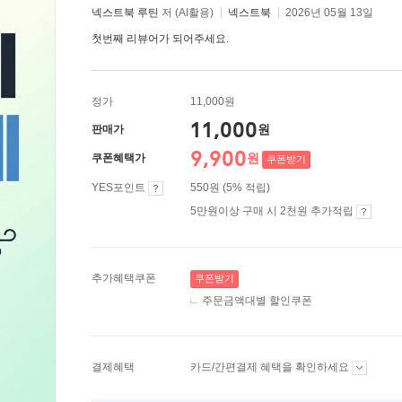
넥스트북 루틴
저 (AI활용)
넥스트북
2026년 05월 13일
첫번째 리뷰어가 되어주세요.
정가
11,000원
11,000
원
판매가
9,900
원
쿠폰혜택가
쿠폰받기
YES포인트
550원 (5% 적립)
5만원이상 구매 시 2천원 추가적립
추가혜택쿠폰
쿠폰받기
주문금액대별 할인쿠폰
결제혜택
카드/간편결제 혜택을 확인하세요