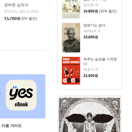
공허한 십자가
장지현 저
10,800
원
(10% 할인)
k)
히가시노 게이고 저/이선희 역
자음과모음
|
13,700
원
(0% 할인)
정체기는 없다
spring-k 저
10,000
원
척추는 습관을 기억한
다
백운기 저
22,000
원
ok 이용 가이드