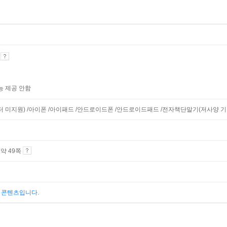
기
능 제공 안함
니터 미지원) /아이폰 /아이패드 /안드로이드폰 /안드로이드패드 /전자책단말기(저사양 기기 
4 약 49쪽
된 콘텐츠입니다.