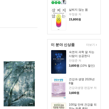
살찌지 않는 몸
우창윤 저
15,800
원
이 분야 신상품
더보기
숙면의 과학 잘 자는
사람이 성공한다
안영준 저
3,600
원
(10% 할인)
건강과 생명 2026년
8월
건강과생명 편집부 저
3,600
원
100일 만에 건강을 되
찾는 하루 루틴