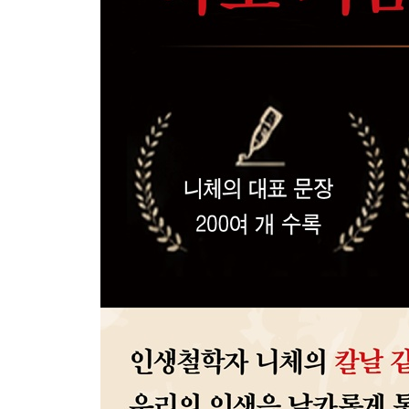
가능성을 믿으면, 해결 방법은 따라온다
창의적인 사람이 된다
아이디어를 끝까지 다듬는다
아이디어를 행동으로 실현한다
여러 사람의 장점을 두루 취한다
LESSON 8 인간관계를 더 조화롭게 만든다
더 많은 사람과 교류한다
적당히 둔감해진다
인연을 중시하되, 집착하지 않는다
사람을 대하는 기준을 세운다
진정한 지기로 교감한다
우정에도 지켜야 할 선이 있다
친구관계를 이익으로 따지지 않는다
나와 결이 맞는 사람을 찾는다
나의 틀을 깨고 관계를 확장한다
스스로 판단하는 힘을 잃지 않는다