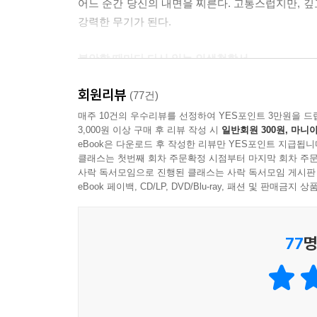
어느 순간 당신의 내면을 찌른다. 고통스럽지만, 
강력한 무기가 된다.
‘앞에 길이 없다’라고 생각하는 순간, 있던 길도 사
‘위험하다’라고 생각하는 순간, 안전한 곳조차 잃게 
불안할 때마다 다시 읽는 인생철학서
‘이쯤에서 끝내자’라고 생각하는 순간, 이미 끝을 향
생각을 뒤집고 인생을 바로 세우는 니체의 12가지 
‘어떻게 해야 하나’라고 망설이는 순간, 최선의 기회
회원리뷰
(77건)
결국 두려움은 실패와 파멸로 이어진다.
우리의 머릿속은 수많은 잘못된 ‘도리’들에 의해 
매주 10건의 우수리뷰를 선정하여 YES포인트 3만원을 드
--- p.284
3,000원 이상 구매 후 리뷰 작성 시
일반회원 300원, 마니아
머리를 강하게 내려치는 일격처럼 그런 우리를 
eBook은 다운로드 후 작성한 리뷰만 YES포인트 지급됩니
열어준다. 고독한 방랑자이자 ‘모든 가치의 재평
마땅히 겪어야 할 고통과 시련을 계속 외면하면, 그 
클래스는 첫번째 회차 주문확정 시점부터 마지막 회차 주문
기준을 제시하려 하지 않았다. 그는 그것이 불가능
사락 독서모임으로 진행된 클래스는 사락 독서모임 게시판
--- p.363
하나의 빛이 되어 각자의 내면에 스며들고, 그 빛을
eBook 페이백, CD/LP, DVD/Blu-ray, 패션 및 판매금
아이는 순수함이며, 망각이며, 새로운 시작이다. 아
『인생, 니체는 이렇게 말했다』는 니체의 다양한 저
77
명
수 있도록 구성했다. 이 책을 펼치는 순간, 니체
--- p.405
이해하게 할 것이다. 이 책으로 성격과 태도를 정교