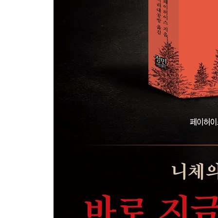
LESSON 6 똑바로 집중하면 삶이 바뀐다
집중이 성공을 만든다
집중이 감정을 바꾼다
집중으로 자기의식에서 벗어난다
한 번에 한 가지에만 집중한다
내려놓을 줄 알아야 여유로워진다
집중을 위해 반드시 쉰다
구체적인 대상에 집중한다
황금시간, 15분을 지킨다
에너지가 넘치는 상태를 좇는다
열광과 집념을 활용한다
LESSON 7 혁신적인 사고가 인생을 바꾼다
혁신이 문제를 해결한다
혁신은 발전의 원천이다
시도하지 않으면, 성공할 수 없다
혁신에는 고통의 인내가 필요하다