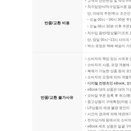
고객의 단순변심 및 착오구
직수입양서/직수입일서중 일
단, 아래의 주문/취소 조건인
오늘 00시 ~ 06시 30분 
반품/교환 비용
오늘 06시 30분 이후 주문
직수입 음반/영상물/기프트 
단, 당일 00시~13시 사이
박스 포장은 택배 배송이 가
소비자의 책임 있는 사유로 
소비자의 사용, 포장 개봉에 
복제가 가능한 상품 등의 포장을 
소비자의 요청에 따라 개별
디지털 컨텐츠인 eBook, 
eBook 대여 상품은 대여 기
모바일 쿠폰 등록 후 취소/환
반품/교환 불가사유
중고상품이 구매확정(자동 
LP상품의 재생 불량 원인이 기
시간의 경과에 의해 재판매가
전자상거래 등에서의 소비자
eBook 세트 상품은 일괄 