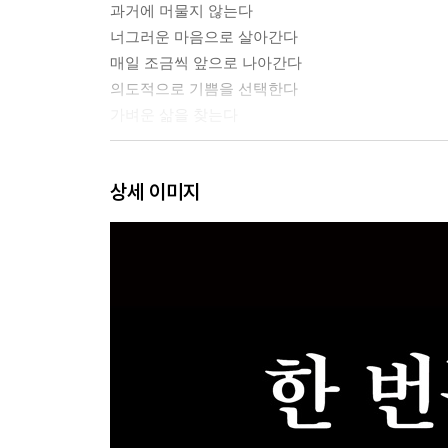
과거에 머물지 않는다
너그러운 마음으로 살아간다
매일 조금씩 앞으로 나아간다
의도적으로 기쁨을 선택한다
가벼운 삶을 찾는다
LESSON 2 나의 목표가 나를 나아가게 한다
상세 이미지
목표는 태도에 영향을 미친다
목표는 현재를 붙잡는 데 도움 된다
목표는 길을 잃지 않게 해준다
목표는 잠재력을 끌어낸다
목표는 성실한 바보가 되는 걸 막아준다
목표는 ‘자기 이해’ 위에서 세워야 한다
목표는 장기적이어야 한다
목표는 구체적이어야 한다
목표는 원대해야 한다
성공을 위한 계획을 세운다