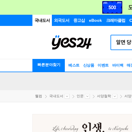
국내도서
외국도서
중고샵
eBook
크레마클럽
C
빠른분야찾기
베스트
신상품
이벤트
바이백
매
웰컴
국내도서
인문
서양철학
서양