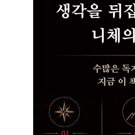
위로보다는 격려를 한다
문제를 제대로 마주한다
결핍은 강점을 만들어내는 출발점이다
집중하는 대상을 바꾼다
두려워하는 것에 도전한다
행동으로 열등감을 치유한다
올바른 자기암시를 한다
LESSON 11 실패는 인간을 단련하는 학교다
실패는 가장 값진 자산이다
실패가 꼭 성공으로 이어지는 것은 아니다
우수함이 곧 성공을 의미하지는 않는다
실패를 새롭게 정의한다
먼저 감정을 안정시킨다
마음속에서 실패를 만들지 않는다
과도한 노력은 오히려 실패를 부른다
기존의 사고를 과감히 깨뜨린다
기다림이 능사는 아니다