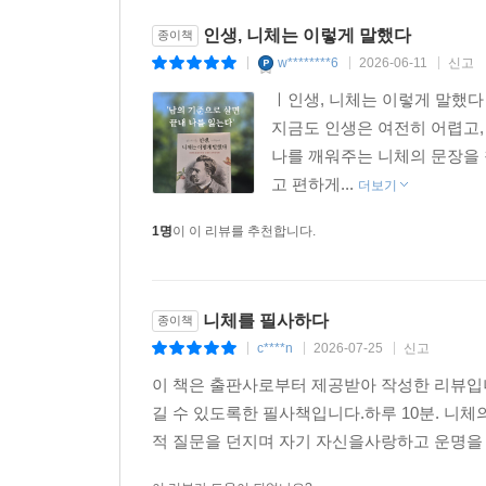
인생, 니체는 이렇게 말했다
종이책
w********6
2026-06-11
신고
|
|
|
ㅣ인생, 니체는 이렇게 말했
지금도 인생은 여전히 어렵고,
나를 깨워주는 니체의 문장을 
고 편하게...
더보기
1명
이 이 리뷰를 추천합니다.
니체를 필사하다
종이책
c****n
2026-07-25
신고
|
|
|
이 책은 출판사로부터 제공받아 작성한 리뷰입
길 수 있도록한 필사책입니다.하루 10분. 니
적 질문을 던지며 자기 자신을사랑하고 운명을 