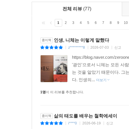
전체 리뷰
(77)
1
2
3
4
5
6
7
8
9
10
인생, 니체는 이렇게 말했다
종이책
z*********8
2026-07-03
신고
|
|
|
https://blog.naver.co
'광인'으로서 니체는 모든 사
는 것을 알았기 때문이다. 그
다. 인생의...
더보기
1명
이 이 리뷰를 추천합니다.
삶의 태도를 배우는 철학에세이
종이책
i****0
2026-06-19
신고
|
|
|