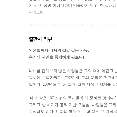
지 말고, 꿈만 이야기하며 만족하지 말고, 현 상태에
--- p.136
무엇을 생각하는지, 어떤 선택을 하는지, 어떤 감정
거나 하지 않는지……. 당신은 이처럼 수많은 것을 
출판사 리뷰
다.
--- p.145
인생철학자 니체의 칼날 같은 사유,
우리의 내면을 통쾌하게 찌르다!
모든 사물은 여러 관점에서 해석될 수 있다. 좋고 
결국 당신 자신이다.
니체를 접해보지 않은 사람들은 그의 책이 어렵고 난
--- p.169
동시에 문학가였다. 그랬기에 그의 문장은 건조하지
말이다. 100년도 더 된 그때, 그의 사상은 세계를 
당신이 살아 있는 한, 수없이 많은 순간과 마주하게 
나 당황하는 순간 그리고 정신적인 충격을 받는 순간들
“내 사상은 100년 뒤의 독자를 위해 준비된 것이다.”
한다. 하지만 바로 그 순간, 당신의 지혜와 가치관
그리고 한 세기가 훌쩍 지난 오늘날, 사람들은 그의
란 바로 그러한 순간에 당신을 구해내는 하나의 무기
칼날과도 같다. 니체의 책을 읽는 과정은 그 칼날을
--- p.232~233