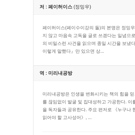
저 :
페이허이스
(정밍우)
페이허이스(페이수이강의 돌)의 본명은 정밍우(
지 않고 마음속 고독을 글로 쓰겠다는 일념으로 
의 비밀스런 사건을 읽으며 종일 시간을 보냈
이렇게 말했다』만 있으면 상...
역 :
미리내공방
미리내공방은 인생을 변화시키는 책의 힘을 믿
를 끊임없이 발굴 및 집대성하고 가공한다. 이
을 독자들과 공유한다. 주요 편저로 《누구나 
읽어야 할 고사성어》, ...