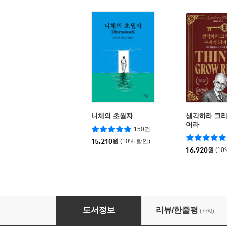
니체의 초월자
생각하라 그리
어라
150건
15,210
원
(10% 할인)
16,920
원
(10
인생, 니체는 이렇게 말했다
도서정보
리뷰/한줄평
(77/0)