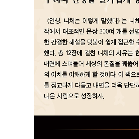
LESSON 9 두려움에 영혼을 내주지 않는다
두려움은 의지를 가두는 감옥이다
두려움을 똑바로 이해한다
싸워보기도 전에 포기하지 않는다
다른 사람에게 희망을 걸지 않는다
행동은 두려움을 치유한다
두려울 때는 함께한다
어려운 것부터 먼저 부딪친다
두려울 때일수록 진실을 말한다
최악을 가정하고 움직인다
두려움을 봉인한다
LESSON 10 열등감을 벗고 자신감을 입는다
누구에게나 열등감은 있다
열등감은 능력 발휘를 막는다
열등감을 성장 동력으로 쓴다