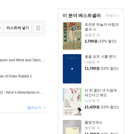
이 분야 베스트셀러
더보기
초판본 하늘과 바람과
매
리스트에 넣기
별과 시
윤동주 저
2,700
원
(10% 할인)
꽃을 보듯 너를 본다
하늘과 바람과 별과 시 미니미니 키링북(영문판) : Heaven and Wind and Stars and Poems
나태주 저
11,700
원
(10% 할인)
f Peter Rabbit 1
단 한 줄만 내 마음에
초판본 이상한 나라의 앨리스 미니미니 키링북(영문판) : Alice’s Adventures in Wonderland
새긴다고 해도
나민애 저
21,420
원
(10% 할인)
펼쳐보기
물빛인쇄소
함민복 저