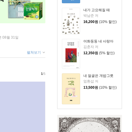
내가 고요해질 때
박남준 저
16,200
원
(10% 할인)
년 08월 31일
어화둥둥 내 사랑아
김춘자 저
펼쳐보기
12,350
원
(5% 할인)
1
/5
내 얼굴은 개밥그릇
엄환섭 저
13,500
원
(10% 할인)