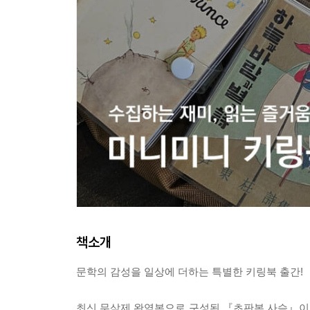
책소개
문학의 감성을 일상에 더하는 특별한 키링북 출간!
최신 무삭제 완역본으로 구성된 『초판본 사슴』이 