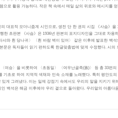
템으로 활용 가능하다. 작은 책 속에서 매일 삶의 위로와 메시지를 얻
의 대표적 모더니즘계 시인으로, 생전 단 한 권의 시집 《사슴》을 
발행한 초판본 《사슴》은 1936년 판본의 표지디자인을 그대로 차용하
나타샤와 흰 당나귀〉 〈흰 바람 벽이 있어〉 같은 이후에 발표한 백
 본문은 독자들이 읽기 편하도록 한글맞춤법에 맞게 수정했다. 시의
 〈여승〉을 비롯하여 〈초동일〉 〈여우난골족(族)〉 등 총 33편의 
 기초로 하여 지역적 색채와 민속 소재를 노래했다. 특히 평안도의 
 있게 그려냈다. 이는 일제 강점기 속에서도 우리의 말을 지키기 위
 시인 백석은 해금 이후에야 우리 곁으로 돌아왔다. 우리말의 아름다