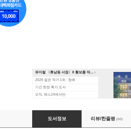
뮤지컬 〈휴남동 서점〉X 황보름 작가 북토크
2026 젊은 작가 1위 : 청예
기간 한정 특가 도서
오직, 예스24에서만
초판본 사슴 미니미니 키링북
도서정보
리뷰/한줄평
(0/0)