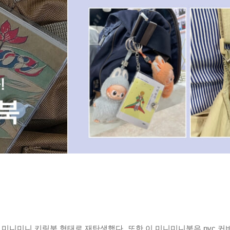
미니미니 키링북 형태로 재탄생했다. 또한 이 미니미니북은 pvc 커