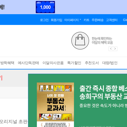
로그인
회원가입
마이페이지
카트
주문/배송
고객센터
Gl
름방학혜택
예사단독판매
이달의사은품
특가할인
추천도서
대량/법인
기
년 오리지널 초판본 표디디자인