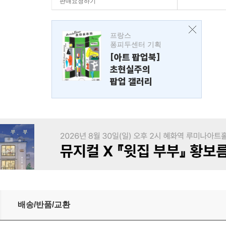
판매요청하기
프랑스
퐁피두센터 기획
[아트 팝업북]
초현실주의
팝업 갤러리
배송/반품/교환