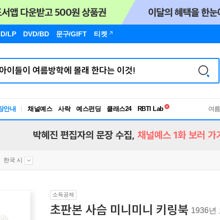
D/LP
DVD/BD
문구
/GIFT
티켓
독서유형검사
RBTI Lab
장안내
채널예스
사락
예스펀딩
클래스24
독서유형검사
여
박혜진 편집자의 문장 수집,
채널예스 1화 보러 가
한국 시
소득공제
초판본 사슴 미니미니 키링북
1936