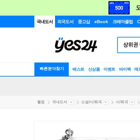
국내도서
외국도서
중고샵
eBook
크레마클럽
C
빠른분야찾기
베스트
신상품
이벤트
바이백
매
웰컴
국내도서
소설/시/희곡
시/희곡