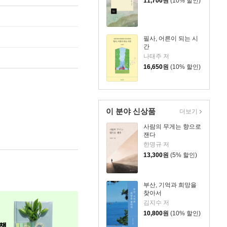
11,700
원
(10% 할인)
필사, 어른이 되는 시
간
나태주 저
16,650
원
(10% 할인)
이 분야 신상품
더보기
사람의 무게는 향으로
잰다
한명규 저
13,300
원
(5% 할인)
부산, 기억과 희망을
찾아서
김지수 저
10,800
원
(10% 할인)