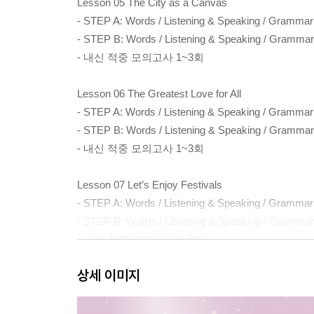
Lesson 05 The City as a Canvas
- STEP A: Words / Listening & Speaking / Gramm
- STEP B: Words / Listening & Speaking / Gram
- 내신 적중 모의고사 1~3회
Lesson 06 The Greatest Love for All
- STEP A: Words / Listening & Speaking / Gramm
- STEP B: Words / Listening & Speaking / Gram
- 내신 적중 모의고사 1~3회
Lesson 07 Let’s Enjoy Festivals
- STEP A: Words / Listening & Speaking / Gramm
- STEP B: Words / Listening & Speaking / Gram
- 내신 적중 모의고사 1~3회
상세 이미지
Lesson 08 Time Travel
- STEP A: Words / Grammar / Reading / 기타 지문
- STEP B: Words / Grammar / Reading / 서술형 1