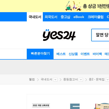
국내도서
외국도서
중고샵
eBook
크레마클럽
C
빠른분야찾기
베스트
신상품
이벤트
바이백
매
웰컴
국내도서
중등참고서
중2 - 문제집