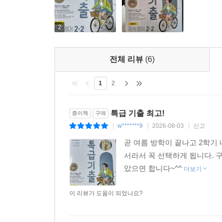
2
전체 리뷰
(6)
1
2
특급 기출 최고!
종이책
구매
w*******9
2026-08-03
신고
|
|
|
곧 여름 방학이 끝나고 2학기
서라서 꼭 선택하게 됩니다. 
았으면 합니다~^^
더보기
이 리뷰가 도움이 되었나요?