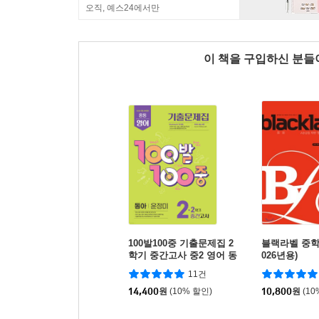
오직, 예스24에서만
이 책을 구입하신 분
100발100중 기출문제집 2
블랙라벨 중학 수
학기 중간고사 중2 영어 동
026년용)
아 윤정미 (2026년)
11건
14,400
원
(10% 할인)
10,800
원
(10