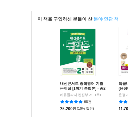
이 책을 구입하신 분들이 산
분야 연관 책
내신콘서트 중학영어 기출
특급
문제집 [1학기 통합본] - 중2
(윤정미
동아 윤정미 (2026년)
6년)
에듀플라자 편집부 저
(주)에듀플라자
윤정미
|
68건
25,200
원
(10% 할인)
11,7