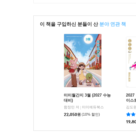
이 책을 구입하신 분들이 산
분야 연관 책
미미월간지 3월 (2027 수능
2027
대비)
이스토
026년
함정민 저
미미에듀북스
김도원
|
22,050
원
(10% 할인)
19,8