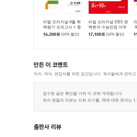
리얼 오리지널 9월 학
리얼 오리지널 EBS 완
리
력평가 모의고사 + 중
벽분석 수능만점 마무
·
간고사 고1 전과목 (202
리 FINAL 봉투 모의고
기
16,200
원
(10% 할인)
17,100
원
(10% 할인)
1
6년)
사 3+10회 영어영역 (2
역
026년)
만든 이 코멘트
저자, 역자, 편집자를 위한 공간입니다. 독자들에게 전하고
접수된 글은 확인을 거쳐 이 곳에 게재됩니다.
독자 분들의 리뷰는 리뷰 쓰기를, 책에 대한 문의는 1:
출판사 리뷰