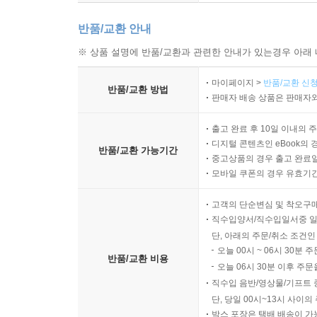
반품/교환 안내
※ 상품 설명에 반품/교환과 관련한 안내가 있는경우 아래 
마이페이지 >
반품/교환 신청
반품/교환 방법
판매자 배송 상품은 판매자와
출고 완료 후 10일 이내의 
디지털 콘텐츠인 eBook의 
반품/교환 가능기간
중고상품의 경우 출고 완료일
모바일 쿠폰의 경우 유효기간(
고객의 단순변심 및 착오구
직수입양서/직수입일서중 일
단, 아래의 주문/취소 조건인
오늘 00시 ~ 06시 30분 
반품/교환 비용
오늘 06시 30분 이후 주문
직수입 음반/영상물/기프트 
단, 당일 00시~13시 사이
박스 포장은 택배 배송이 가