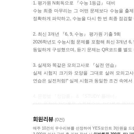
1. 평가원 N회독으로 『수능 1등급』 대비
수능 최종 마무리는 그 어떤 문제보다 수능을 출제
정확하게 파악하고, 수능을 다시 한 번 최종 점검할 
2. 최신 3개년 『6, 9, 수능』 평가원 기출 9회
2026학년도 수능시험 문제를 포함해 최신 3개년 6
동일하게 구성했으며, 듣기 문제는 QR코드를 별도
3. 실제와 똑같은 모의고사로 『실전 연습』
실제 시험지 크기와 모양을 그대로 살려 모의고사를
연습은 실전처럼!” 실제 시험과 동일한 조건 속에서
4. 문항별 『정답률』 & 『STUDY 플래너』
모든 문항에 정답률을 수록했으며, 정답률로 문제의 
체크하고 복습을 하는 습관이 영어 1등급을 만들어 
회원리뷰
(0건)
5. 실전 연습을 위한 『OMR 체크카드』 제공
매주 10건의 우수리뷰를 선정하여 YES포인트 3만원을 드