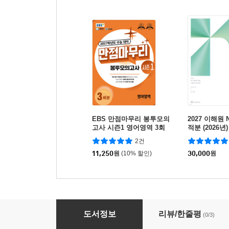
EBS 만점마무리 봉투모의
2027 이해원 
고사 시즌1 영어영역 3회
적분 (2026년)
분 (2026년)
2건
11,250
원
(10% 할인)
30,000
원
리얼 오리지널 N회독 6·9 수능 평가원 3개년 기출
도서정보
리뷰/한줄평
(0/3)