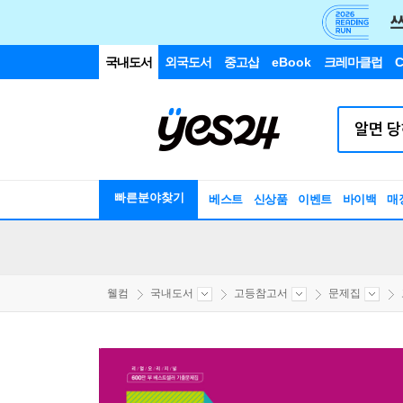
국내도서
외국도서
중고샵
eBook
크레마클럽
C
빠른분야찾기
베스트
신상품
이벤트
바이백
매
웰컴
국내도서
고등참고서
문제집