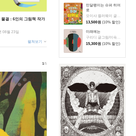
민달팽이는 슈퍼 히어
로
모이샤 켈러웨이 글/박규리 역
 물결 : 6인의 그림책 작가
13,500
원
(10% 할인)
미래에는
년 08월 23일
구리디 글그림/이숙진 역
펼쳐보기
15,300
원
(10% 할인)
1
/5