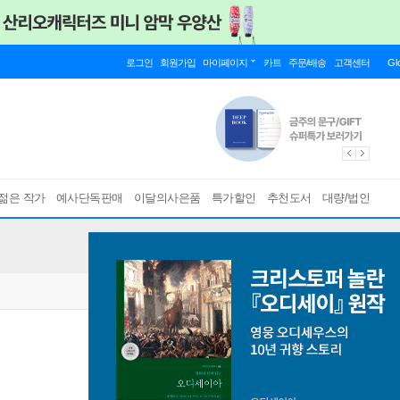
로그인
회원가입
마이페이지
카트
주문/배송
고객센터
Gl
젊은 작가
예사단독판매
이달의사은품
특가할인
추천도서
대량/법인