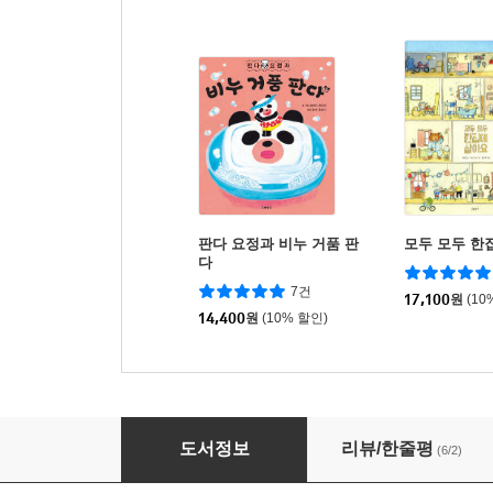
판다 요정과 비누 거품 판
모두 모두 한
다
7건
17,100
원
(10
14,400
원
(10% 할인)
조용한 손님
도서정보
리뷰/한줄평
(6/2)