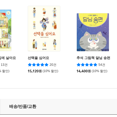
집에 살아요
선택을 심어요
추석 그림책 달님 송편
13건
20건
54건
% 할인)
15,120
원
(10% 할인)
14,400
원
(10% 할인)
배송/반품/교환