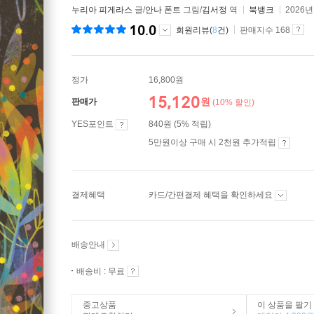
누리아 피게라스
글/
안나 폰트
그림/
김서정
역
북뱅크
2026년
10.0
회원리뷰(
8
건)
판매지수 168
정가
16,800원
15,120
원
판매가
(10% 할인)
YES포인트
840원 (5% 적립)
5만원이상 구매 시 2천원 추가적립
결제혜택
카드/간편결제 혜택을 확인하세요
배송안내
배송비 : 무료
중고상품
이 상품을 팔기