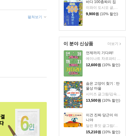
바다 100층짜리 집
이와이 도시오 글,그림/김숙 역
9,900
원
(10% 할인)
펼쳐보기
이 분야 신상품
더보기
언제까지 기다려!
에이나트 차르파티 글그림/정재원 역
12,600
원
(10% 할인)
숨은 고양이 찾기 : 만
물상 마을
시미즈 글그림/김숙 역
13,500
원
(10% 할인)
이건 진짜 당근이 아
니야
딜런 휴잇 글그림/이현아 역
15,210
원
(10% 할인)