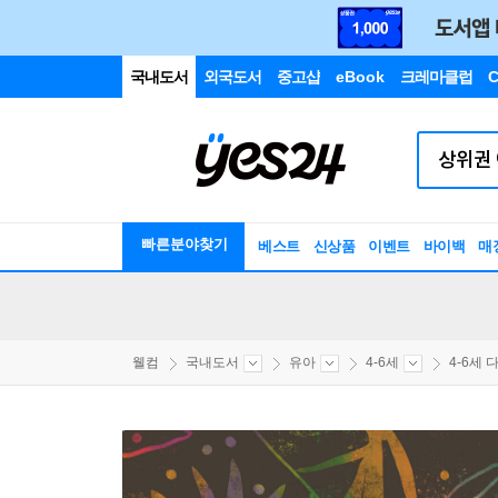
국내도서
외국도서
중고샵
eBook
크레마클럽
C
빠른분야찾기
베스트
신상품
이벤트
바이백
매
웰컴
국내도서
유아
4-6세
4-6세 다