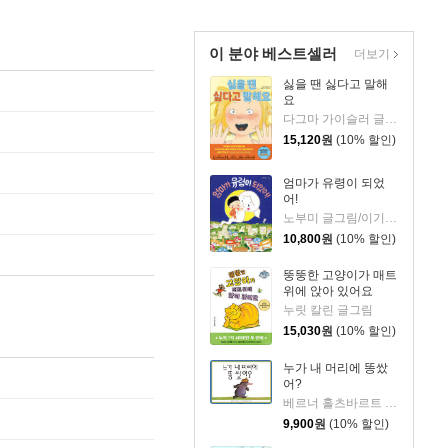
이 분야 베스트셀러
더보기
싫을 땐 싫다고 말해
요
다그마 가이슬러 글/박소영 역
15,120
원
(10% 할인)
엄마가 유령이 되었
어!
노부미 글그림/이기웅 역
10,800
원
(10% 할인)
뚱뚱한 고양이가 매트
위에 앉아 있어요
누릿 칼린 글그림
15,030
원
(10% 할인)
누가 내 머리에 똥쌌
어?
베르너 홀츠바르트 저/볼프 예를브루흐 그림
9,900
원
(10% 할인)