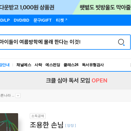
D/LP
DVD/BD
문구
/GIFT
티켓
독서유형검사
장안내
채널예스
사락
예스펀딩
클래스24
RBTI Lab
독서유형검사
크클 심야 독서 모임
OPEN
른나라 ...
소득공제
조용한 손님
[ 양장 ]