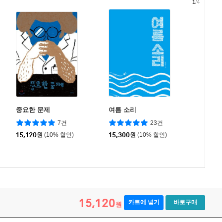
1
/4
중요한 문제
여름 소리
7건
23건
15,120
원
(10% 할인)
15,300
원
(10% 할인)
15,120
카트에 넣기
바로구매
원