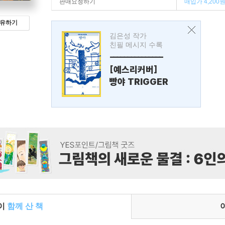
판매요청하기
매입가 4,200
유하기
김은성 작가
친필 메시지 수록
---------------
[예스리커버]
빵야 TRIGGER
들이
함께 산 책