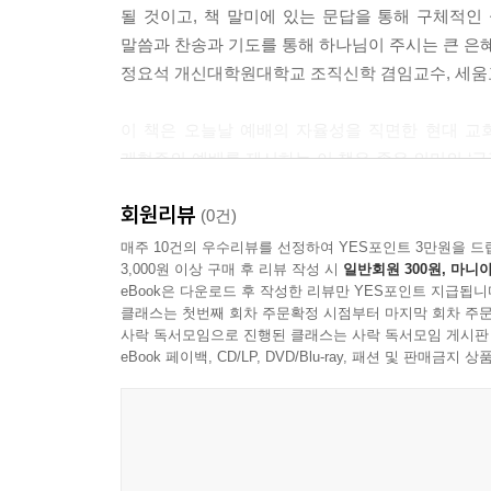
될 것이고, 책 말미에 있는 문답을 통해 구체적인
말씀과 찬송과 기도를 통해 하나님이 주시는 큰 은혜
정요석 개신대학원대학교 조직신학 겸임교수, 세움
이 책은 오늘날 예배의 자율성을 직면한 현대 교
개혁주의 예배를 제시하는 이 책은 좁은 의미의 ‘규
대한 성경적 · 개혁주의적 이해와 실천을 쉽고 명
회원리뷰
위한 직접적인 안내서가 될 수 있다고 확신합니다. 
(0건)
방편을 통해 다가오시는 주체이심을 다시 확인하게
매주 10건의 우수리뷰를 선정하여 YES포인트 3만원을 드
3,000원 이상 구매 후 리뷰 작성 시
일반회원 300원, 마니아
있는지에 대한 지혜도 발견하게 될 것입니다.
eBook은 다운로드 후 작성한 리뷰만 YES포인트 지급됩니
주종훈 총신대학교 신학대학원 실천신학 교수
클래스는 첫번째 회차 주문확정 시점부터 마지막 회차 주문
사락 독서모임으로 진행된 클래스는 사락 독서모임 게시판
로즈 목사님은 성경과 개혁 신앙에 대한 겸손하고 
eBook 페이백, CD/LP, DVD/Blu-ray, 패션 및 판매금
신학적 깊이와 풍성한 성경적 지식을 발견할 수 
에너지를 얻기도 했습니다. 그토록 일상적이고 유
믿음과 감사가 더욱 커졌고, 또 계속해서 커져 가기
은혜가 우리에게 주어진다는 사실이 얼마나 놀라운 