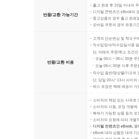
출고 완료 후 10일 이내의 
디지털 콘텐츠인 eBook의 
반품/교환 가능기간
중고상품의 경우 출고 완료일
모바일 쿠폰의 경우 유효기간(
고객의 단순변심 및 착오구
직수입양서/직수입일서중 일
단, 아래의 주문/취소 조건인
오늘 00시 ~ 06시 30분 
반품/교환 비용
오늘 06시 30분 이후 주문
직수입 음반/영상물/기프트 
단, 당일 00시~13시 사이
박스 포장은 택배 배송이 가
소비자의 책임 있는 사유로 
소비자의 사용, 포장 개봉에 
복제가 가능한 상품 등의 포장을 
소비자의 요청에 따라 개별
디지털 컨텐츠인 eBook, 
eBook 대여 상품은 대여 기