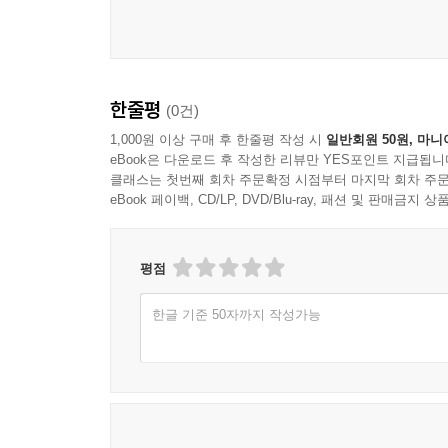
듀에인 코리 콜로라도주 리틀턴의 디어크릭교회 설
이 책은 개혁주의 예배에 관한 성경적이고 논리정
역사와 계시하신 말씀에 따라 어떻게 그분의 백성을
한줄평
(0건)
브라이언 솔터 테네시주 룩아웃마운틴의 룩아웃장
1,000원 이상 구매 후 한줄평 작성 시
일반회원 50원, 마니
eBook은 다운로드 후 작성한 리뷰만 YES포인트 지급됩니
이 작고 놀라운 책에서 존티 로즈 목사님은 개혁
클래스는 첫번째 회차 주문확정 시점부터 마지막 회차 주문
비판하는 대신 우리에게 주신 최고의 소명을 개혁
eBook 페이백, CD/LP, DVD/Blu-ray, 패션 및 판매금
맞춰져 있습니다. 첫째는 그리스도께서 어떻게 
그리스도께서 은혜 가운데 말씀을 통해 알려 주신
개혁주의 예배의 축복을 추구하고자 하는 영감을 불
평점
블레어 스미스 리폼드신학교 샬럿 캠퍼스 조직신학 
한글 기준 50자까지 작성가능
우리는 존티 목사님을 통해 개혁주의 예배론의 
강단에 선 목사들을 위해서만 아니라 예배당 좌석
실제적입니다. 특히 마지막 장은 개혁주의 예배에 
이 책을 추천할 것입니다.