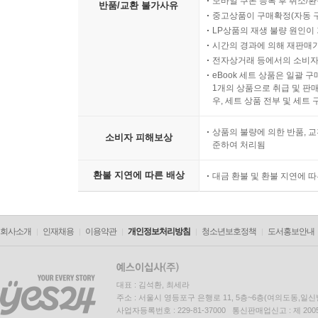
모바일 쿠폰 등록 후 취소/환
반품/교환 불가사유
중고상품이 구매확정(자동 
LP상품의 재생 불량 원인이 기
시간의 경과에 의해 재판매가
전자상거래 등에서의 소비자
eBook 세트 상품은 일괄 
1개의 상품으로 취급 및 판매
우, 세트 상품 전부 및 세트
상품의 불량에 의한 반품, 교
소비자 피해보상
준하여 처리됨
환불 지연에 따른 배상
대금 환불 및 환불 지연에 
회사소개
인재채용
이용약관
개인정보처리방침
청소년보호정책
도서홍보안내
대표 : 김석환, 최세라
주소 : 서울시 영등포구 은행로 11, 5층~6층(여의도동,일신
사업자등록번호 : 229-81-37000 통신판매업신고 : 제 200