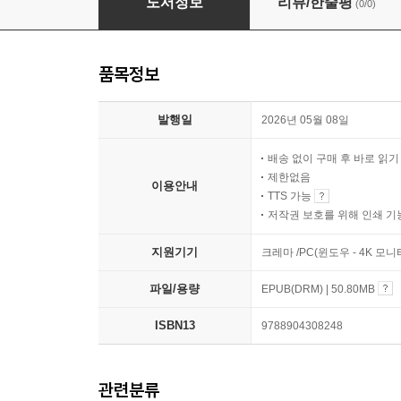
도서정보
리뷰/한줄평
(0/0)
품목정보
발행일
2026년 05월 08일
배송 없이 구매 후 바로 읽
제한없음
이용안내
TTS 가능
저작권 보호를 위해 인쇄 기
지원기기
크레마 /PC(윈도우 - 4K 
파일/용량
EPUB(DRM) | 50.80MB
ISBN13
9788904308248
관련분류