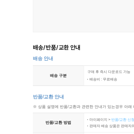
조니 깁슨 웨스트민스터신학교 구약학 조교수
우리는 공적 예배에 담긴 초자연적인 경이로움에 
목사님의 따뜻한 문체와 호소력 있는 논증 덕분에 
모든 분이 주일은 물론 그 너머의 천국을 열망하게 
조너선 랜드리 크루즈 미시간주 캘러머주의 커뮤
배송/반품/교환 안내
배송 안내
구매 후 즉시 다운로드 가능
배송 구분
배송비 : 무료배송
반품/교환 안내
※ 상품 설명에 반품/교환과 관련한 안내가 있는경우 아래 
마이페이지 >
반품/교환 신청
반품/교환 방법
판매자 배송 상품은 판매자와