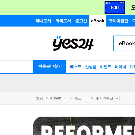
국내도서
외국도서
중고샵
eBook
크레마클럽
C
빠른분야찾기
베스트
신상품
이벤트
바이백
매
웰컴
eBook
종교
세계의종교