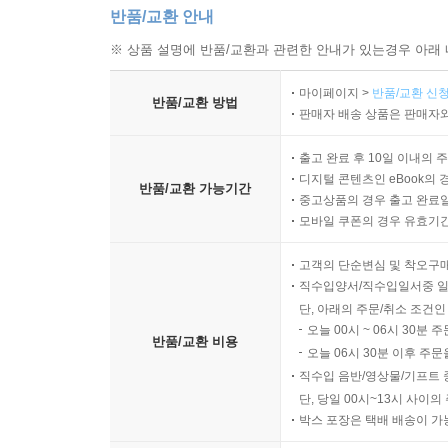
반품/교환 안내
※ 상품 설명에 반품/교환과 관련한 안내가 있는경우 아래 
마이페이지 >
반품/교환 신청
반품/교환 방법
판매자 배송 상품은 판매자와
출고 완료 후 10일 이내의 
디지털 콘텐츠인 eBook의 
반품/교환 가능기간
중고상품의 경우 출고 완료일
모바일 쿠폰의 경우 유효기간(
고객의 단순변심 및 착오구
직수입양서/직수입일서중 일
단, 아래의 주문/취소 조건인
오늘 00시 ~ 06시 30분 
반품/교환 비용
오늘 06시 30분 이후 주문
직수입 음반/영상물/기프트 
단, 당일 00시~13시 사이
박스 포장은 택배 배송이 가