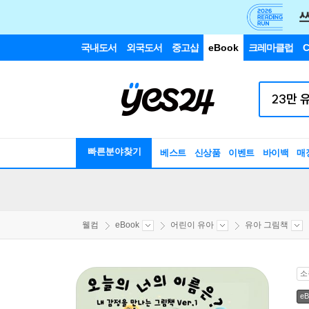
국내도서
외국도서
중고샵
eBook
크레마클럽
C
빠른분야찾기
베스트
신상품
이벤트
바이백
매
웰컴
eBook
어린이 유아
유아 그림책
소
eB