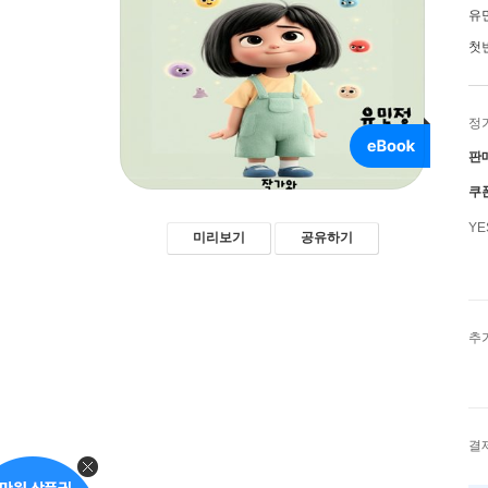
유
첫
정
판
쿠
Y
미리보기
공유하기
추
결