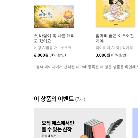
쉿 바람이 훅 나를 데리
엄마의 꿈은 이루어진
고 갔어요
거야
예당,AI활용 저
부크크
극미마미,AI 저
작가와
|
|
6,000
원
(0% 할인)
3,000
원
(0% 할인)
검색 페이지에서 선택된 태그에 등록된 더 많은 상품을 확인해 
이 상품의 이벤트
(7개)