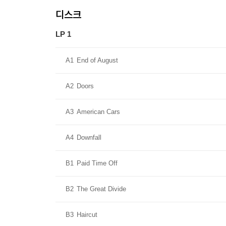
디스크
LP 1
A1
End of August
A2
Doors
A3
American Cars
A4
Downfall
B1
Paid Time Off
B2
The Great Divide
B3
Haircut