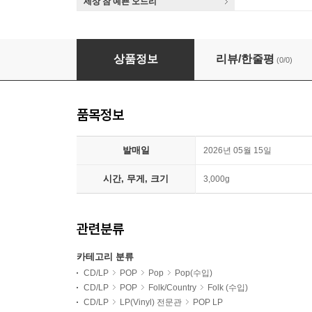
세상 참 예쁜 오드리
Noah Kahan (노아 카한) - 4집 The Great Divi
상품정보
리뷰/한줄평
(0/0)
품목정보
발매일
2026년 05월 15일
시간, 무게, 크기
3,000g
관련분류
카테고리 분류
CD/LP
POP
Pop
Pop(수입)
CD/LP
POP
Folk/Country
Folk (수입)
CD/LP
LP(Vinyl) 전문관
POP LP