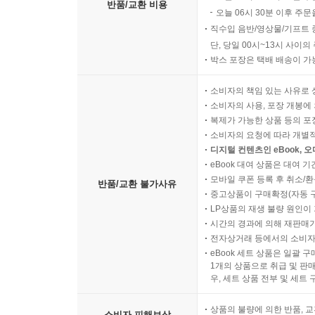
반품/교환 비용
오늘 06시 30분 이후 주문
직수입 음반/영상물/기프트 
단, 당일 00시~13시 사이
박스 포장은 택배 배송이 가
소비자의 책임 있는 사유로 
소비자의 사용, 포장 개봉에 
복제가 가능한 상품 등의 포장을 
소비자의 요청에 따라 개별
디지털 컨텐츠인 eBook, 
eBook 대여 상품은 대여 기
모바일 쿠폰 등록 후 취소/환
반품/교환 불가사유
중고상품이 구매확정(자동 
LP상품의 재생 불량 원인이 기
시간의 경과에 의해 재판매가
전자상거래 등에서의 소비자
eBook 세트 상품은 일괄 
1개의 상품으로 취급 및 판매
우, 세트 상품 전부 및 세트
상품의 불량에 의한 반품, 교
소비자 피해보상