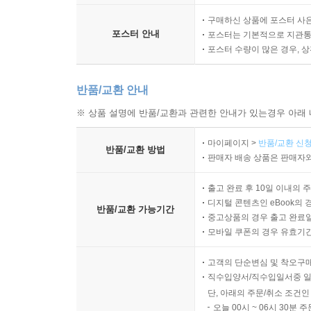
구매하신 상품에 포스터 사은
포스터 안내
포스터는 기본적으로 지관통에
포스터 수량이 많은 경우, 
반품/교환 안내
※ 상품 설명에 반품/교환과 관련한 안내가 있는경우 아래 
마이페이지 >
반품/교환 신청
반품/교환 방법
판매자 배송 상품은 판매자와
출고 완료 후 10일 이내의 
디지털 콘텐츠인 eBook의 
반품/교환 가능기간
중고상품의 경우 출고 완료일
모바일 쿠폰의 경우 유효기간(
고객의 단순변심 및 착오구
직수입양서/직수입일서중 일
단, 아래의 주문/취소 조건인
오늘 00시 ~ 06시 30분 