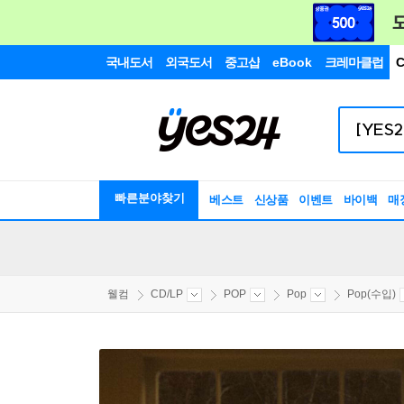
국내도서
외국도서
중고샵
eBook
크레마클럽
C
빠른분야찾기
베스트
신상품
이벤트
바이백
매
웰컴
CD/LP
POP
Pop
Pop(수입)