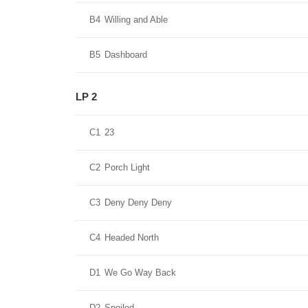
B4
Willing and Able
B5
Dashboard
LP 2
C1
23
C2
Porch Light
C3
Deny Deny Deny
C4
Headed North
D1
We Go Way Back
D2
Spoiled