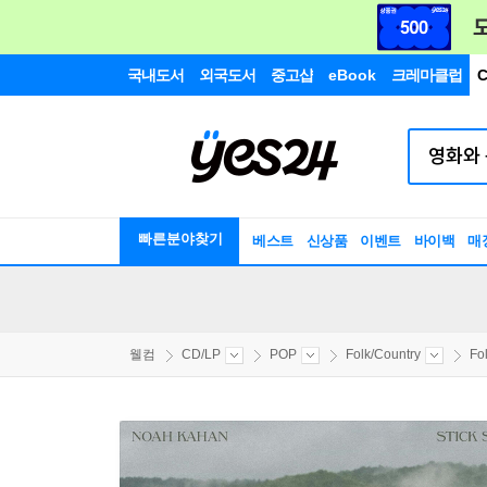
국내도서
외국도서
중고샵
eBook
크레마클럽
C
빠른분야찾기
베스트
신상품
이벤트
바이백
매
웰컴
CD/LP
POP
Folk/Country
Fo