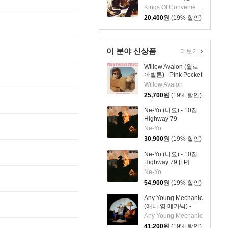
오브 컨비니언스) - 2
Kings Of Convenience
집 Riot on an Empty
20,400
원
(19% 할인)
Street
이 분야 신상품
더보기
Willow Avalon (윌로
아발론) - Pink Pocket
Pistol
Willow Avalon
25,700
원
(19% 할인)
Ne-Yo (니요) - 10집
Highway 79
Ne-Yo
30,900
원
(19% 할인)
Ne-Yo (니요) - 10집
Highway 79 [LP]
Ne-Yo
54,900
원
(19% 할인)
Any Young Mechanic
(애니 영 메카닉) -
The Modern Shoe Is
Any Young Mechanic
Ruining The Foot
41,200
원
(19% 할인)