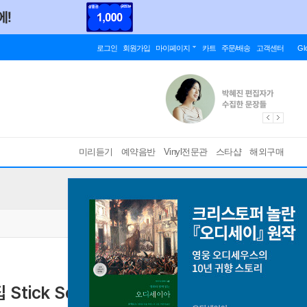
로그인
회원가입
마이페이지
카트
주문/배송
고객센터
Gl
미리듣기
예약음반
Vinyl전문관
스타샵
해외구매
 Stick Season