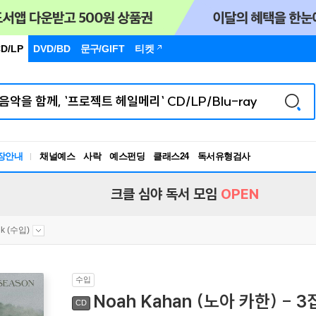
D/LP
DVD/BD
문구
/GIFT
티켓
장안내
채널예스
사락
예스펀딩
클래스24
독서유형검사
RBTI Lab
독서유형검사
크클 심야 독서 모임
OPEN
lk (수입)
수입
Noah Kahan (노아 카한) - 3집
CD