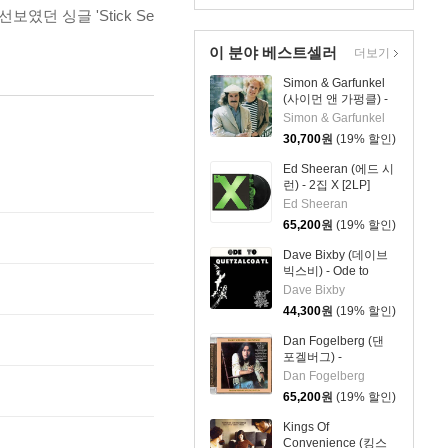
였던 싱글 'Stick Se
이 분야 베스트셀러
더보기
Simon & Garfunkel
(사이먼 앤 가펑클) -
Greatest Hits [LP]
Simon & Garfunkel
30,700
원
(19% 할인)
Ed Sheeran (에드 시
런) - 2집 X [2LP]
Ed Sheeran
65,200
원
(19% 할인)
Dave Bixby (데이브
빅스비) - Ode to
Quetzalcoatl [LP]
Dave Bixby
44,300
원
(19% 할인)
Dan Fogelberg (댄
포겔버그) -
Souvenirs [SACD
Dan Fogelberg
Hybrid]
65,200
원
(19% 할인)
Kings Of
Convenience (킹스