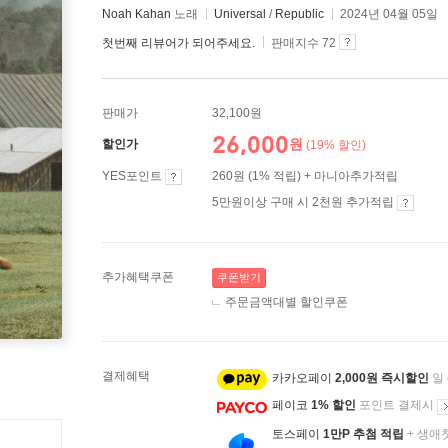
Noah Kahan
노래
Universal
/
Republic
2024년 04월 05일
첫번째 리뷰어가 되어주세요.
판매지수 72
판매가
32,100원
26,000
원
할인가
(19% 할인)
YES포인트
260원 (1% 적립) + 마니아추가적립
5만원이상 구매 시 2천원 추가적립
추가혜택쿠폰
쿠폰받기
주문금액대별 할인쿠폰
결제혜택
카카오페이
2,000원 즉시할인
일
페이코
1% 할인
포인트 결제시
토스페이
1만P 추첨 적립
+ 생애