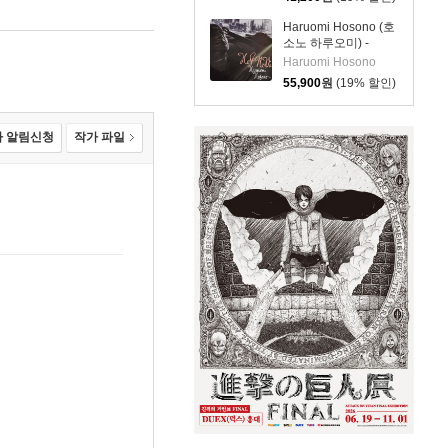
[LP]
Haruomi Hosono (호
소노 하루오미) -
HoSoNoVa [LP]
Haruomi Hosono
55,900
원
(19% 할인)
 알림신청
작가 파일