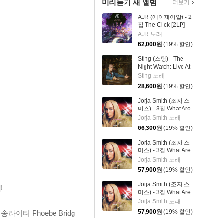
미리듣기 새 앨범
더보기
AJR (에이제이알) - 2
집 The Click [2LP]
AJR 노래
62,000
원
(19% 할인)
Sting (스팅) - The
Night Watch: Live At
The Rijksmuseum
Sting 노래
28,600
원
(19% 할인)
Jorja Smith (조자 스
미스) - 3집 What Are
The Odds [스플래터
Jorja Smith 노래
컬러 LP]
66,300
원
(19% 할인)
Jorja Smith (조자 스
미스) - 3집 What Are
The Odds [심플 오렌
Jorja Smith 노래
지 컬러 LP]
57,900
원
(19% 할인)
Jorja Smith (조자 스
!
미스) - 3집 What Are
The Odds [심플 바이
Jorja Smith 노래
올렛 컬러 LP]
57,900
원
(19% 할인)
터 Phoebe Bridg