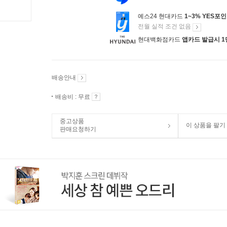
예스24 현대카드
1~3% YES포
전월 실적 조건 없음
현대백화점카드
앱카드 발급시 1
배송안내
배송비 : 무료
중고상품
이 상품을 팔기
판매요청하기