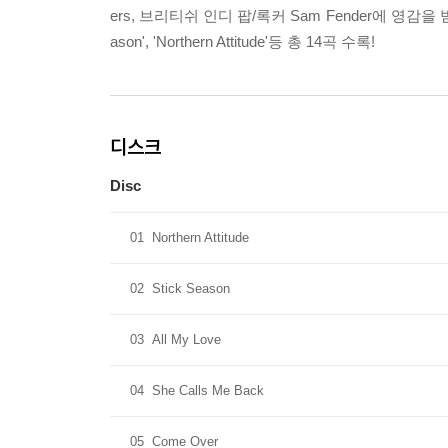
ers, 브리티쉬 인디 팝/록커 Sam Fender에 영감
ason', 'Northern Attitude'등 총 14곡 수록!
디스크
Disc
01
Northern Attitude
02
Stick Season
03
All My Love
04
She Calls Me Back
05
Come Over