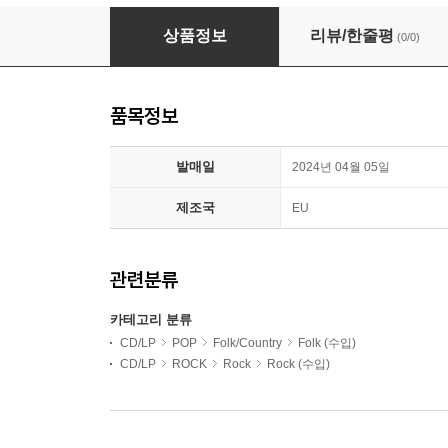
Noah Kahan (노아 카한) - 3집 Stick Season
상품정보
리뷰/한줄평
(0/0)
품목정보
발매일
2024년 04월 05일
제조국
EU
관련분류
카테고리 분류
CD/LP
POP
Folk/Country
Folk (수입)
CD/LP
ROCK
Rock
Rock (수입)