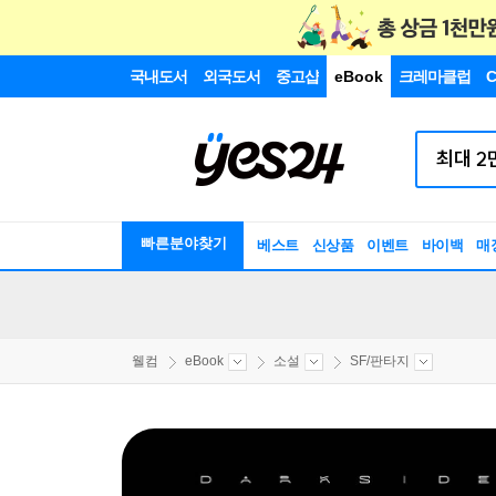
국내도서
외국도서
중고샵
eBook
크레마클럽
C
빠른분야찾기
베스트
신상품
이벤트
바이백
매
웰컴
eBook
소설
SF/판타지