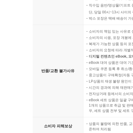
직수입 음반/영상물/기프트 
단, 당일 00시~13시 사이
박스 포장은 택배 배송이 가
소비자의 책임 있는 사유로 
소비자의 사용, 포장 개봉에 
복제가 가능한 상품 등의 포장을 
소비자의 요청에 따라 개별
디지털 컨텐츠인 eBook, 
eBook 대여 상품은 대여 기
모바일 쿠폰 등록 후 취소/환
반품/교환 불가사유
중고상품이 구매확정(자동 
LP상품의 재생 불량 원인이 기
시간의 경과에 의해 재판매가
전자상거래 등에서의 소비자
eBook 세트 상품은 일괄 
1개의 상품으로 취급 및 판매
우, 세트 상품 전부 및 세트
상품의 불량에 의한 반품, 교
소비자 피해보상
준하여 처리됨