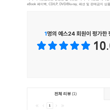
한울 1호를 이끄는 세 우주인은 결코 길을 잃지 않
eBook 페이백, CD/LP, DVD/Blu-ray, 패션 및 판매금
세 우주인의 여정은 머지않아 찾아올 가까운 미래
앞으로 나아가야만 한다고.
『다크사이드』는 『보이저』와 『화성탈출』을 
1
명의 예스24 회원이 평가한
장편소설이다. 그는 작품을 집필할 때마다 나사(NA
10.
탐사 과정을 그린 만큼 우리 우주공학의 현실을 
손색이 없는 SF가 나올 수 있음을 증명한 보기 
얻은 것처럼, 한국에서도 철저히 과학적인 우주공학 
전체 리뷰
(1)
1