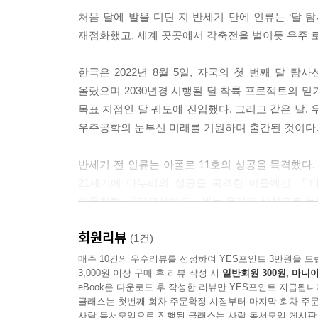
처음 달에 발을 디딘 지 반세기 만에 인류는 ‘달 
재점화했고, 세계 곳곳에서 각축전을 벌이듯 우주 로
한국은 2022년 8월 5일, 자국의 첫 번째 달 탐
올랐으며 2030년경 시행될 달 착륙 프로젝트의 밑거
목표 지점인 달 궤도에 진입했다. 그리고 같은 날,
우주공학의 눈부신 미래를 기원하며 출간된 것이다
반세기 전 인류는 아폴로 11호의 성공을 목격했다
21세기에 다누리의 성공을 목격한 이들에겐 『다
이름처럼, 『다크사이드』에는 우리가 상상으로 누릴 
회원리뷰
불확실성을 딛고 만드는 확실한 미래
(1건)
마침내 세워진 한국 우주공학 SF의 이정표
매주 10건의 우수리뷰를 선정하여 YES포인트 3만원을 드
3,000원 이상 구매 후 리뷰 작성 시
일반회원 300원, 마니아
eBook은 다운로드 후 작성한 리뷰만 YES포인트 지급됩니
달은 우리에게 여전히 비밀스러운 항성이고, 우
클래스는 첫번째 회차 주문확정 시점부터 마지막 회차 주문
통제하고 계산했음에도 사고를 막지 못하고 달의 
사락 독서모임으로 진행된 클래스는 사락 독서모임 게시판