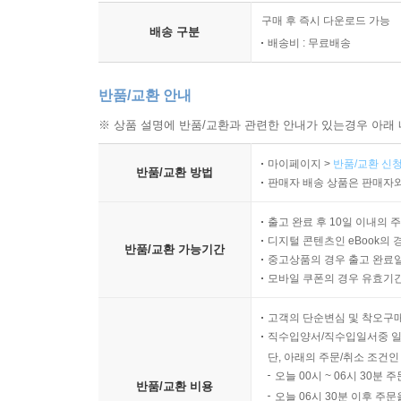
구매 후 즉시 다운로드 가능
배송 구분
배송비 : 무료배송
반품/교환 안내
※ 상품 설명에 반품/교환과 관련한 안내가 있는경우 아래 
마이페이지 >
반품/교환 신청
반품/교환 방법
판매자 배송 상품은 판매자와
출고 완료 후 10일 이내의 
디지털 콘텐츠인 eBook의 
반품/교환 가능기간
중고상품의 경우 출고 완료일
모바일 쿠폰의 경우 유효기간(
고객의 단순변심 및 착오구
직수입양서/직수입일서중 일
단, 아래의 주문/취소 조건인
오늘 00시 ~ 06시 30분 
반품/교환 비용
오늘 06시 30분 이후 주문