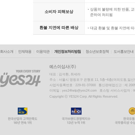
상품의 불량에 의한 반품, 교
소비자 피해보상
준하여 처리됨
환불 지연에 따른 배상
대금 환불 및 환불 지연에 
회사소개
인재채용
이용약관
개인정보처리방침
청소년보호정책
도서홍보안내
대표 : 김석환, 최세라
주소 : 서울시 영등포구 은행로 11, 5층~6층(여의도동,일신
사업자등록번호 : 229-81-37000 통신판매업신고 : 제 200
이메일 : yes24help@yes24.com 호스팅 서비스사업자 :
Copyright ⓒ YES24 Corp. All Rights Reserved.