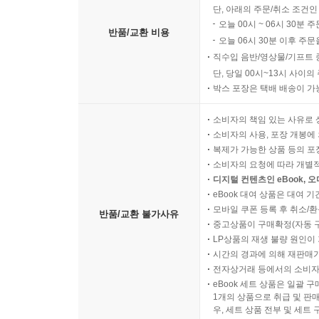
단, 아래의 주문/취소 조건인
오늘 00시 ~ 06시 30분 
반품/교환 비용
오늘 06시 30분 이후 주문
직수입 음반/영상물/기프트 
단, 당일 00시~13시 사이
박스 포장은 택배 배송이 가
소비자의 책임 있는 사유로 
소비자의 사용, 포장 개봉에 
복제가 가능한 상품 등의 포장을 
소비자의 요청에 따라 개별
디지털 컨텐츠인 eBook, 
eBook 대여 상품은 대여 기
모바일 쿠폰 등록 후 취소/환
반품/교환 불가사유
중고상품이 구매확정(자동 
LP상품의 재생 불량 원인이 기
시간의 경과에 의해 재판매가
전자상거래 등에서의 소비자
eBook 세트 상품은 일괄 
1개의 상품으로 취급 및 판매
우, 세트 상품 전부 및 세트