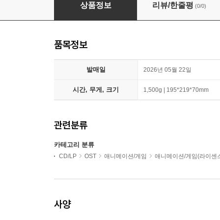
승리의 여신: 니케 OST [BE MY STAR]
상품정보
리뷰/한줄평
(0/0)
품목정보
발매일
2026년 05월 22일
시간, 무게, 크기
1,500g | 195*219*70mm
관련분류
카테고리 분류
CD/LP
OST
애니메이션/게임
애니메이션/게임(라이센스
사양