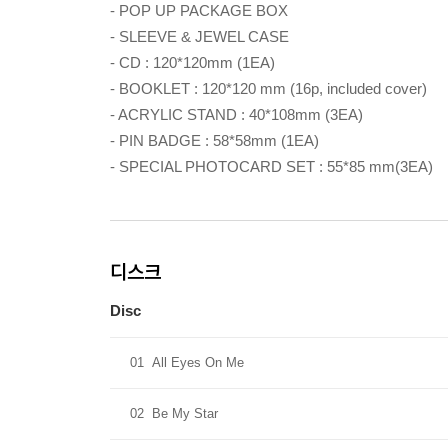
- POP UP PACKAGE BOX
- SLEEVE & JEWEL CASE
- CD : 120*120mm (1EA)
- BOOKLET : 120*120 mm (16p, included cover)
- ACRYLIC STAND : 40*108mm (3EA)
- PIN BADGE : 58*58mm (1EA)
- SPECIAL PHOTOCARD SET : 55*85 mm(3EA)
디스크
Disc
01
All Eyes On Me
02
Be My Star