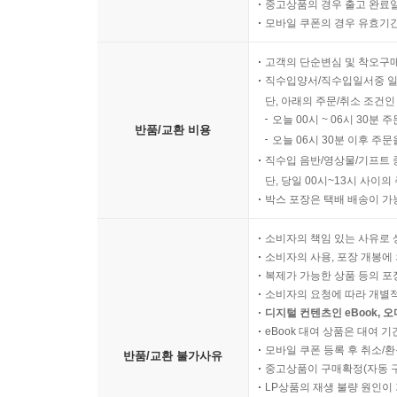
중고상품의 경우 출고 완료일
모바일 쿠폰의 경우 유효기간(
고객의 단순변심 및 착오구
직수입양서/직수입일서중 일
단, 아래의 주문/취소 조건인
오늘 00시 ~ 06시 30분 
반품/교환 비용
오늘 06시 30분 이후 주문
직수입 음반/영상물/기프트 
단, 당일 00시~13시 사이
박스 포장은 택배 배송이 가
소비자의 책임 있는 사유로 
소비자의 사용, 포장 개봉에 
복제가 가능한 상품 등의 포장을 
소비자의 요청에 따라 개별
디지털 컨텐츠인 eBook, 
eBook 대여 상품은 대여 기
모바일 쿠폰 등록 후 취소/환
반품/교환 불가사유
중고상품이 구매확정(자동 
LP상품의 재생 불량 원인이 기