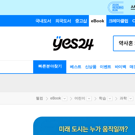
국내도서
외국도서
중고샵
eBook
크레마클럽
C
빠른분야찾기
베스트
신상품
이벤트
바이백
매
웰컴
eBook
어린이
학습
과학