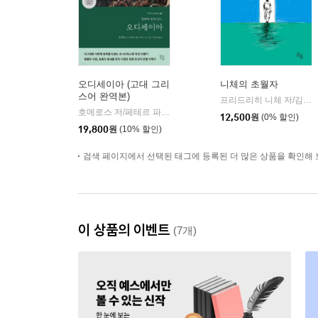
오디세이아 (고대 그리
니체의 초월자
스어 완역본)
프리드리히 니체 저/김철 편역
호메로스 저/페테르 파울 루벤스 그림/박문재 역
현대지성
|
12,500
원
(0% 할인)
19,800
원
(10% 할인)
검색 페이지에서 선택된 태그에 등록된 더 많은 상품을 확인해 
이 상품의 이벤트
(7개)