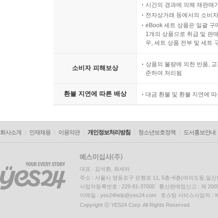
시간의 경과에 의해 재판매가
전자상거래 등에서의 소비자
eBook 세트 상품은 일괄 
1개의 상품으로 취급 및 판매
우, 세트 상품 전부 및 세트
상품의 불량에 의한 반품, 교
소비자 피해보상
준하여 처리됨
환불 지연에 따른 배상
대금 환불 및 환불 지연에 
회사소개
인재채용
이용약관
개인정보처리방침
청소년보호정책
도서홍보안내
대표 : 김석환, 최세라
주소 : 서울시 영등포구 은행로 11, 5층~6층(여의도동,일신
사업자등록번호 : 229-81-37000 통신판매업신고 : 제 200
이메일 : yes24help@yes24.com 호스팅 서비스사업자 :
Copyright ⓒ YES24 Corp. All Rights Reserved.