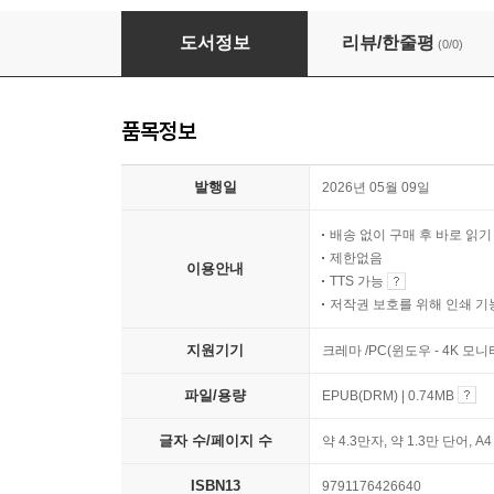
그린에너지 엔지니어
도서정보
리뷰/한줄평
(0/0)
품목정보
발행일
2026년 05월 09일
배송 없이 구매 후 바로 읽
제한없음
이용안내
TTS 가능
저작권 보호를 위해 인쇄 기
지원기기
크레마 /PC(윈도우 - 4K 모
파일/용량
EPUB(DRM) | 0.74MB
글자 수/페이지 수
약 4.3만자, 약 1.3만 단어, A
ISBN13
9791176426640