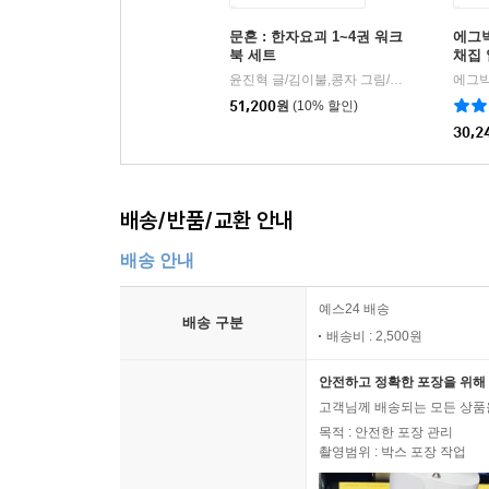
문혼 : 한자요괴 1~4권 워크
에그박
북 세트
채집 
윤진혁 글/김이불,콩자 그림/이서윤 감수/신태훈 기획
51,200
원
(10% 할인)
30,2
배송/반품/교환 안내
배송 안내
예스24 배송
배송 구분
배송비 : 2,500원
안전하고 정확한 포장을 위해 
고객님께 배송되는 모든 상품을
목적 : 안전한 포장 관리
촬영범위 : 박스 포장 작업