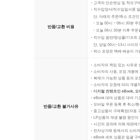
고객의 단순변심 및 착오구
직수입양서/직수입일서중 일
단, 아래의 주문/취소 조건인
오늘 00시 ~ 06시 30분 
반품/교환 비용
오늘 06시 30분 이후 주문
직수입 음반/영상물/기프트 
단, 당일 00시~13시 사이
박스 포장은 택배 배송이 가
소비자의 책임 있는 사유로 
소비자의 사용, 포장 개봉에 
복제가 가능한 상품 등의 포장을 
소비자의 요청에 따라 개별
디지털 컨텐츠인 eBook, 
eBook 대여 상품은 대여 기
모바일 쿠폰 등록 후 취소/환
반품/교환 불가사유
중고상품이 구매확정(자동 
LP상품의 재생 불량 원인이 기
시간의 경과에 의해 재판매가
전자상거래 등에서의 소비자
eBook 세트 상품은 일괄 