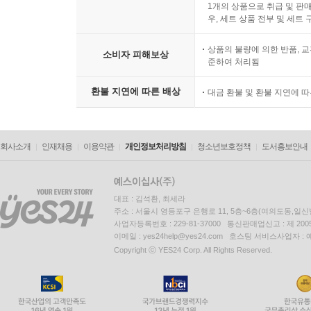
1개의 상품으로 취급 및 판매
우, 세트 상품 전부 및 세트
상품의 불량에 의한 반품, 교
소비자 피해보상
준하여 처리됨
환불 지연에 따른 배상
대금 환불 및 환불 지연에 
회사소개
인재채용
이용약관
개인정보처리방침
청소년보호정책
도서홍보안내
대표 : 김석환, 최세라
주소 : 서울시 영등포구 은행로 11, 5층~6층(여의도동,일신
사업자등록번호 : 229-81-37000 통신판매업신고 : 제 200
이메일 : yes24help@yes24.com 호스팅 서비스사업자 :
Copyright ⓒ YES24 Corp. All Rights Reserved.