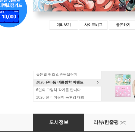
미리보기
사이즈비교
공유하기
골든벨 퀴즈 & 완독챌린지
2026 유아동 여름방학 이벤트
6인의 그림책 작가를 만나다
2026 전국 어린이 독후감 대회
긴급 출동! 인체 구조대 5 : 기억편
도서정보
리뷰/한줄평
(0/0)