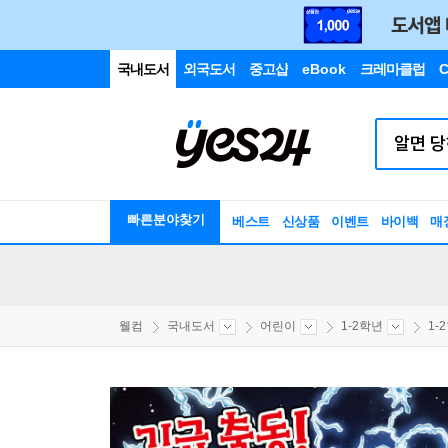
국내도서
외국도서
중고샵
eBook
크레마클럽
C
빠른분야찾기
베스트
신상품
이벤트
바이백
매
웰컴
국내도서
어린이
1-2학년
1-