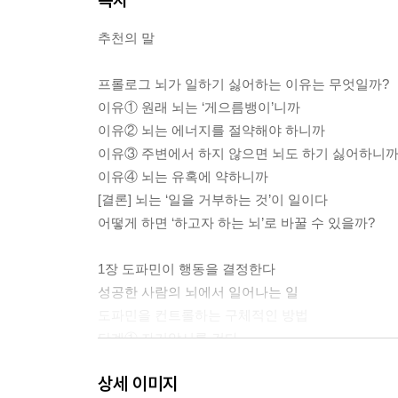
추천의 말
프롤로그 뇌가 일하기 싫어하는 이유는 무엇일까?
이유① 원래 뇌는 ‘게으름뱅이’니까
이유② 뇌는 에너지를 절약해야 하니까
이유③ 주변에서 하지 않으면 뇌도 하기 싫어하니
이유④ 뇌는 유혹에 약하니까
[결론] 뇌는 ‘일을 거부하는 것’이 일이다
어떻게 하면 ‘하고자 하는 뇌’로 바꿀 수 있을까?
1장 도파민이 행동을 결정한다
성공한 사람의 뇌에서 일어나는 일
도파민을 컨트롤하는 구체적인 방법
단계① 자기암시를 건다
단계② 작은 단계로 나눈다
상세 이미지
단계③ 도파민을 분비시킨다