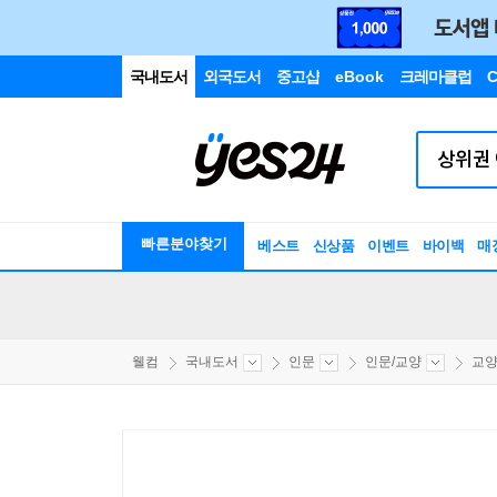
국내도서
외국도서
중고샵
eBook
크레마클럽
C
빠른분야찾기
베스트
신상품
이벤트
바이백
매
웰컴
국내도서
인문
인문/교양
교양