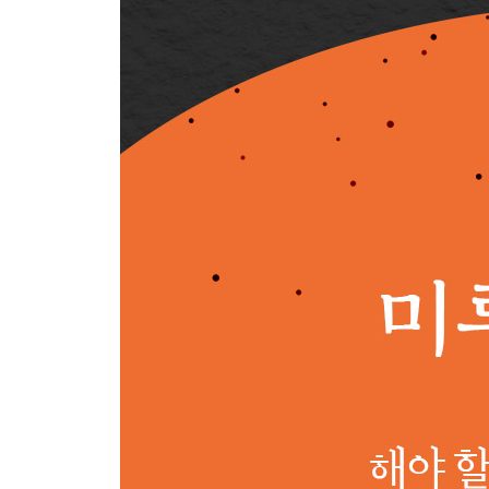
세로토닌 수송체가 부족하면 도전을 회피하기 쉽다
‘흉내내기 세포’ 활용하기
평소와 다른 ‘작은 선택’을 쌓아가기
과거가 아니라 미래를 생각하기
사람은 ‘하지 않은 일’을 후회한다
7장 화내지 않는 법
‘화내기’는 호흡과 같은 본능적 행위
울컥 화가 치밀 때 6초 참기
‘화내지 않는 연습’을 습관화하기
분노를 원동력으로 삼기
화난 뇌는 위축된다
태생적으로 상냥한 사람은 없다
상냥해지고 싶으면 우선 자신을 만족시켜라
상냥해지고 싶으면 관찰해서 배워라
[7장의 핵심] 화내지 않고 상냥해지는 방법