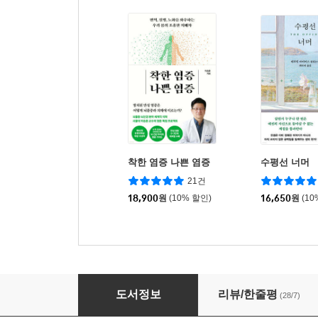
착한 염증 나쁜 염증
수평선 너머
21건
18,900
원
(10% 할인)
16,650
원
(10
미루지 않는 뇌
도서정보
리뷰/한줄평
(28/7)