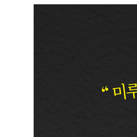
동기부여가 지속되지 않는 이유
행동이 습관으로 변할 때까지 얼마나 걸릴까?
[1장의 핵심] 도파민을 컨트롤하는 방법
2장 미루지 않는 비법
사람은 작업을 시작하면 흥분한다
명작도 산책에서 시작됐다
감점이 아니라 가점으로 계산하기
‘베타판’으로 일단 시작하기
메타인지로 ‘속도’를 중시할지 ‘질’을 중시할지 판
미루기는 ‘인지 왜곡’ 때문
[2장의 핵심] 미루지 않기 위해 할 일
3장 성실하게, 빠르게 하는 법
‘미루기’는 세계 공통의 고민거리였다
뇌는 ‘미루게끔’ 프로그래밍되어 있다
과도한 스트레스는 미루기 습관을 부른다