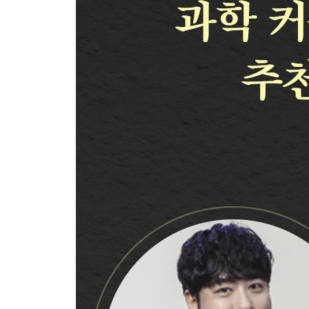
우선 컴퓨터부터 최적화하기
성실한 생활 방식은 멋지다
싫어하는 것을 성실하게 하기란 어렵다
‘라벨링’을 멈추기
미루기를 조장하는 ‘잘못된 성공체험’이란?
‘미루기’가 정답일 때도 있다?
멀티태스킹이 되는 인간은 없다
과도한 멀티태스킹 습관은 치매를 부른다
더러운 방은 노화를 촉진한다
청소를 습관화해서 도파민을 컨트롤하자
[3장의 핵심] ‘성실하고 빠르게’ 하기 위해 할 일
4장 행동을 오래 계속하는 법
싫증 내지 않는 사람은 없다
‘게임화’로 매너리즘을 막을 수 있다
뒤로 걸으면 창조적으로 변한다?
계속하기 위한 게임화 사례
아들러가 ‘부자유’라고 말한 ‘승인욕구’란?